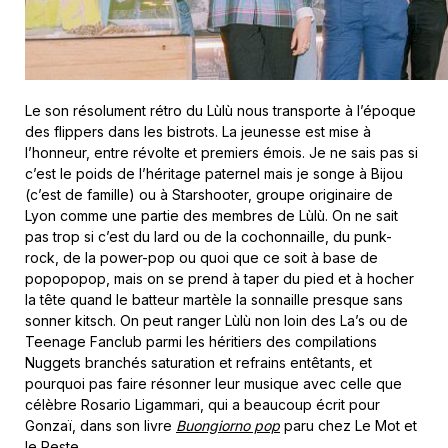
Le son résolument rétro du Lùlù nous transporte à l’époque
des flippers dans les bistrots. La jeunesse est mise à
l’honneur, entre révolte et premiers émois. Je ne sais pas si
c’est le poids de l’héritage paternel mais je songe à Bijou
(c’est de famille) ou à Starshooter, groupe originaire de
Lyon comme une partie des membres de Lùlù. On ne sait
pas trop si c’est du lard ou de la cochonnaille, du punk-
rock, de la power-pop ou quoi que ce soit à base de
popopopop, mais on se prend à taper du pied et à hocher
la tête quand le batteur martèle la sonnaille presque sans
sonner kitsch. On peut ranger Lùlù non loin des La’s ou de
Teenage Fanclub parmi les héritiers des compilations
Nuggets branchés saturation et refrains entêtants, et
pourquoi pas faire résonner leur musique avec celle que
célèbre Rosario Ligammari, qui a beaucoup écrit pour
Gonzaï, dans son livre
Buongiorno pop
paru chez Le Mot et
le Reste.