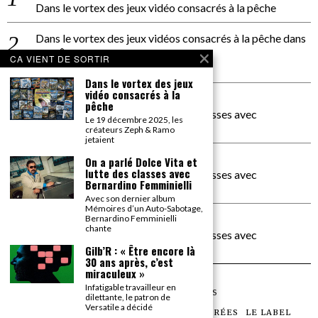
Dans le vortex des jeux vidéo consacrés à la pêche
Dans le vortex des jeux vidéos consacrés à la pêche
dans
PACÔME THIELLEMENT
CA VIENT DE SORTIR
La séance d’Hip Gnose
Dans le vortex des jeux
vidéo consacrés à la
La Patrie
dans
pêche
On a parlé Dolce Vita et lutte des classes avec
Le 19 décembre 2025, les
Bernardino Femminielli
créateurs Zeph & Ramo
jetaient
carte noire negra à l'o tiede
dans
On a parlé Dolce Vita et
lutte des classes avec
On a parlé Dolce Vita et lutte des classes avec
Bernardino Femminielli
Bernardino Femminielli
Avec son dernier album
Mémoires d’un Auto-Sabotage,
moise et son mascaré
dans
Bernardino Femminielli
chante
On a parlé Dolce Vita et lutte des classes avec
Bernardino Femminielli
Gilb’R : « Être encore là
30 ans après, c’est
miraculeux »
Infatigable travailleur en
©
2026
TOUS DROITS RÉSERVÉS
dilettante, le patron de
Versatile a décidé
LES ARTICLES
LE MAGAZINE
LES SOIRÉES
LE LABEL