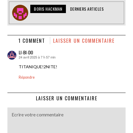
BORIS HACKMAN
DERNIERS ARTICLES
1 COMMENT
LAISSER UN COMMENTAIRE
LI-BI-DO
24 avril 2025 à 7 h 57 min
dit :
TITANIQUE!2NITE!
Répondre
LAISSER UN COMMENTAIRE