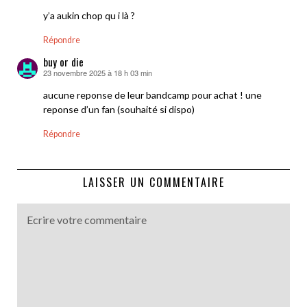
y’a aukin chop qu i là ?
Répondre
buy or die
23 novembre 2025 à 18 h 03 min
dit :
aucune reponse de leur bandcamp pour achat ! une
reponse d’un fan (souhaité si dispo)
Répondre
LAISSER UN COMMENTAIRE