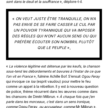
sont dans le deuil et la souffrance
», déplore-t-il.
«
ON VEUT JUSTE ÊTRE TRANQUILLE, ON N’A
PAS ENVIE DE SE FAIRE CASSER LE CUL PAR
UN POUVOIR TYRANNIQUE QUI VA IMPOSER
DES RÈGLES QUI N’ONT AUCUN SENS OU QUI
PRÉFÈRE ÉCOUTER SON NOMBRIL PLUTÔT
QUE LE PEUPLE
»,
«
La violence légitime est détenue par les keufs, la chanson
sous-tend les débordements et bavures à l’instar de ce que
l’on vit en France
», fulmine Achille Bof. S’ensuit
Ogou Feray
qui invoque ce
loa
(esprit vaudou) pour mettre le feu
comme un appel à la rébellion. Il y est à nouveau question
de police, thème récurrent dans les œuvres comme dans
les chansons de Dimitri Milbrun. «
À chaque fois que j’en
parle dans les morceaux, c’est dans un sens ironique,
comme
Ogou Feray
, ou accusateur, comme
Mr Milbrun »,