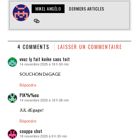
MIKEL ANGÉLO
DERNIERS ARTICLES
4 COMMENTS
LAISSER UN COMMENTAIRE
vouz ly fait koike sans toit
14 novembre 2025 à 18 h 50 min
dit :
SOUCHON DéGAGE
Répondre
PIK%%ou
14 novembre 2025 à 18 h 58 min
dit :
JUL dEgage!
Répondre
couppa shot
18 novembre 2025 à 9 h 30 min
dit :