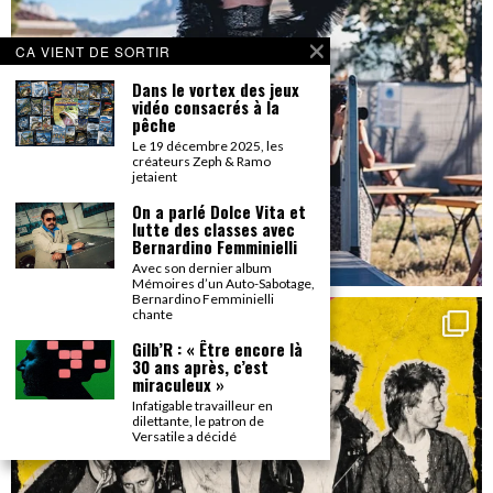
CA VIENT DE SORTIR
Dans le vortex des jeux
vidéo consacrés à la
pêche
Le 19 décembre 2025, les
créateurs Zeph & Ramo
jetaient
On a parlé Dolce Vita et
lutte des classes avec
Bernardino Femminielli
Avec son dernier album
Mémoires d’un Auto-Sabotage,
Bernardino Femminielli
chante
Gilb’R : « Être encore là
30 ans après, c’est
miraculeux »
Infatigable travailleur en
dilettante, le patron de
Versatile a décidé