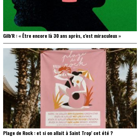
Gilb’R : « Être encore là 30 ans après, c’est miraculeux »
Plage de Rock : et si on allait à Saint Trop’ cet été ?