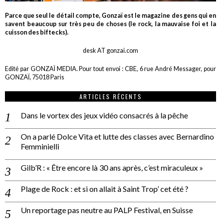
Parce que seul le détail compte, Gonzaï est le magazine des gens qui en
savent beaucoup sur très peu de choses (le rock, la mauvaise foi et la
cuisson des biftecks).
desk AT gonzai.com
Edité par GONZAÏ MEDIA. Pour tout envoi : CBE, 6 rue André Messager, pour
GONZAÏ, 75018 Paris
ARTICLES RÉCENTS
Dans le vortex des jeux vidéo consacrés à la pêche
On a parlé Dolce Vita et lutte des classes avec Bernardino
Femminielli
Gilb’R : « Être encore là 30 ans après, c’est miraculeux »
Plage de Rock : et si on allait à Saint Trop’ cet été ?
Un reportage pas neutre au PALP Festival, en Suisse