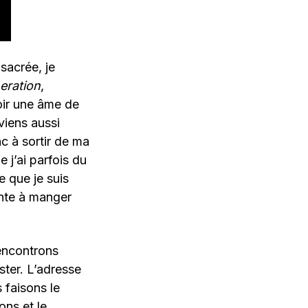
sacrée, je
eration
,
oir une âme de
viens aussi
nc à sortir de ma
e j’ai parfois du
e que je suis
inte à manger
encontrons
ter. L’adresse
 faisons le
ns et le