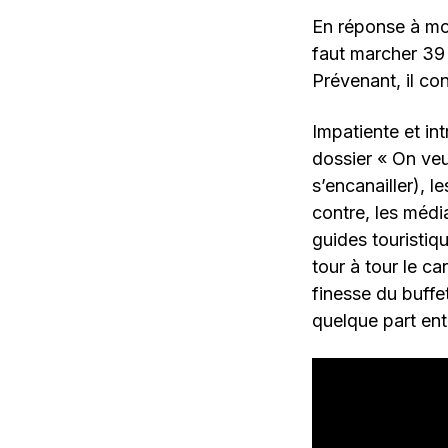
En réponse à mon
faut marcher 39 p
Prévenant, il c
Impatiente et int
dossier « On ve
s’encanailler), l
contre, les méd
guides touristiq
tour à tour le c
finesse du buffe
quelque part en