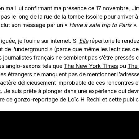
 mail lui confirmant ma présence ce 17 novembre, Jim
as le long de la rue de la tombe Issoire pour arriver à 
onclut son message par un «
Have a safe trip to Paris
».
riguée, je fouine sur internet. Si
Elle
répertorie le rende
ut de l’underground » (parce que même les lectrices d
es journalistes français ne semblent pas s’être pressés 
ias anglo-saxons tels que
The New York Times
ou
The
ues étrangers ne manquent pas de mentionner l’adresse
aractère délicieusement improbable de ces rencontres e
t. Je suis prête à plonger dans une expérience qui devra
tre ce gonzo-reportage de
Loïc H Rechi
et cette publici