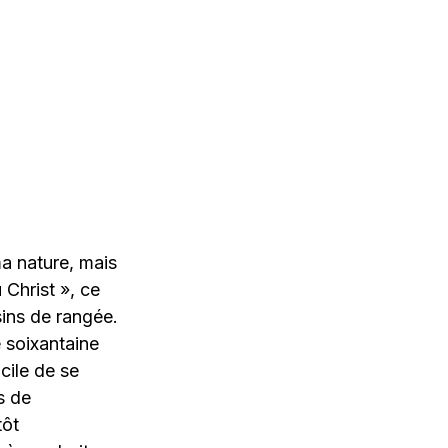
ma nature, mais
 Christ », ce
sins de rangée.
 soixantaine
icile de se
s de
tôt