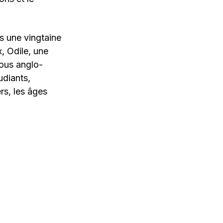
s une vingtaine
, Odile, une
tous anglo-
udiants,
ers, les âges