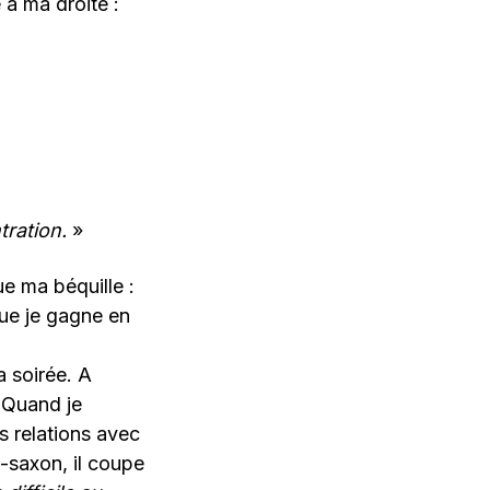
 à ma droite :
tration.
»
e ma béquille :
que je gagne en
a soirée. A
 Quand je
s relations avec
-saxon, il coupe