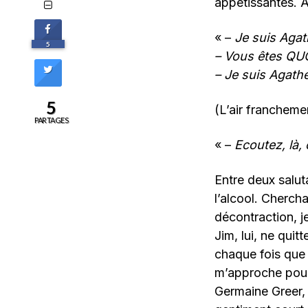
appétissantes. A
« –
Je suis Agat
5
– Vous êtes QUO
– Je suis Agath
5
(L’air francheme
PARTAGES
« –
Ecoutez, là,
Entre deux salut
l’alcool. Cherch
décontraction, je
Jim, lui, ne quit
chaque fois que 
m’approche pour 
Germaine Greer, 