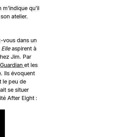
 m’indique qu’il
son atelier.
z-vous dans un
e
Elle
aspirent à
chez Jim. Par
 Guardian
et les
. Ils évoquent
t le peu de
it se situer
té After Eight :