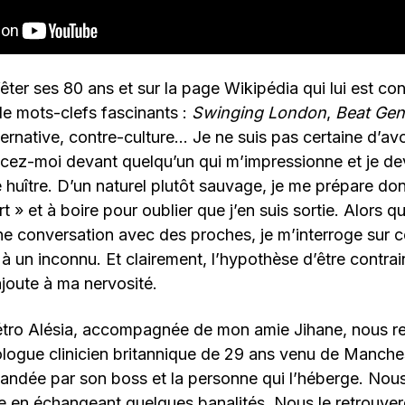
êter ses 80 ans et sur la page Wikipédia qui lui est con
de mots-clefs fascinants :
Swinging London
,
Beat Gen
ernative, contre-culture… Je ne suis pas certaine d’av
cez-moi devant quelqu’un qui m’impressionne et je de
ne huître. D’un naturel plutôt sauvage, je me prépare do
 » et à boire pour oublier que j’en suis sortie. Alors qu
ne conversation avec des proches, je m’interroge sur c
à un inconnu. Et clairement, l’hypothèse d’être contra
ajoute à ma nervosité.
métro Alésia, accompagnée de mon amie Jihane, nous r
logue clinicien britannique de 29 ans venu de Manches
andée par son boss et la personne qui l’héberge. Nous
 en échangeant quelques banalités. Nous le retrouvero