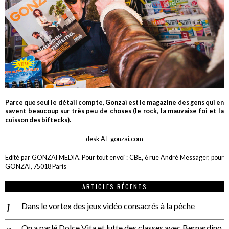
Parce que seul le détail compte, Gonzaï est le magazine des gens qui en
savent beaucoup sur très peu de choses (le rock, la mauvaise foi et la
cuisson des biftecks).
desk AT gonzai.com
Edité par GONZAÏ MEDIA. Pour tout envoi : CBE, 6 rue André Messager, pour
GONZAÏ, 75018 Paris
ARTICLES RÉCENTS
Dans le vortex des jeux vidéo consacrés à la pêche
On a parlé Dolce Vita et lutte des classes avec Bernardino