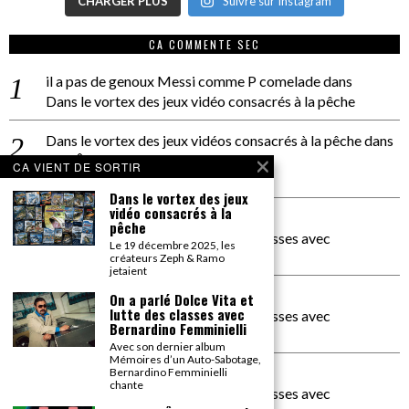
CHARGER PLUS
Suivre sur Instagram
CA COMMENTE SEC
il a pas de genoux Messi comme P comelade
dans
Dans le vortex des jeux vidéo consacrés à la pêche
Dans le vortex des jeux vidéos consacrés à la pêche
dans
PACÔME THIELLEMENT
CA VIENT DE SORTIR
La séance d’Hip Gnose
Dans le vortex des jeux
vidéo consacrés à la
La Patrie
dans
pêche
On a parlé Dolce Vita et lutte des classes avec
Le 19 décembre 2025, les
Bernardino Femminielli
créateurs Zeph & Ramo
jetaient
carte noire negra à l'o tiede
dans
On a parlé Dolce Vita et
lutte des classes avec
On a parlé Dolce Vita et lutte des classes avec
Bernardino Femminielli
Bernardino Femminielli
Avec son dernier album
Mémoires d’un Auto-Sabotage,
moise et son mascaré
dans
Bernardino Femminielli
chante
On a parlé Dolce Vita et lutte des classes avec