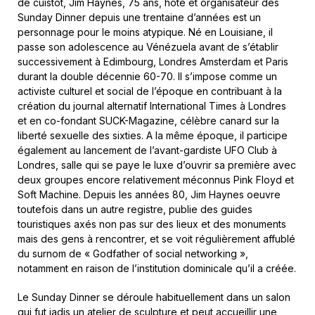
de cuistot, Jim Haynes, 75 ans, hôte et organisateur des
Sunday Dinner depuis une trentaine d’années est un
personnage pour le moins atypique. Né en Louisiane, il
passe son adolescence au Vénézuela avant de s’établir
successivement à Edimbourg, Londres Amsterdam et Paris
durant la double décennie 60-70. Il s’impose comme un
activiste culturel et social de l’époque en contribuant à la
création du journal alternatif International Times à Londres
et en co-fondant SUCK-Magazine, célèbre canard sur la
liberté sexuelle des sixties. A la même époque, il participe
également au lancement de l’avant-gardiste UFO Club à
Londres, salle qui se paye le luxe d’ouvrir sa première avec
deux groupes encore relativement méconnus Pink Floyd et
Soft Machine. Depuis les années 80, Jim Haynes oeuvre
toutefois dans un autre registre, publie des guides
touristiques axés non pas sur des lieux et des monuments
mais des gens à rencontrer, et se voit régulièrement affublé
du surnom de « Godfather of social networking »,
notamment en raison de l’institution dominicale qu’il a créée.
Le Sunday Dinner se déroule habituellement dans un salon
qui fut jadis un atelier de sculpture et peut accueillir une