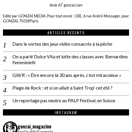
desk AT gonzai.com
Edité par GONZAÏ MEDIA. Pour tout envoi : CBE, 6 rue André Messager, pour
GONZAÏ, 75018 Paris
ARTICLES RÉCENTS
Dans le vortex des jeux vidéo consacrés à la pêche
On a parlé Dolce Vita et lutte des classes avec Bernardino
Femminielli
Gilb’R : « Être encore là 30 ans après, c’est miraculeux »
Plage de Rock : et si on allait à Saint Trop’ cet été ?
Un reportage pas neutre au PALP Festival, en Suisse
INSTAGRAM
gonzai_magazine
Seul le détail compte.