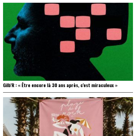
Gilb’R : « Être encore là 30 ans après, c’est miraculeux »