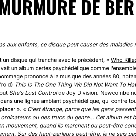
 MURMURE DE BER
as aux enfants, ce disque peut causer des maladies 
 un disque qui tranche avec le précédent, «
Who Kille
avait un album certes psychédélique comme l’ensemble
 hommage prononcé à la musique des années 80, nota
 froid)
This Is The One Thing We Did Not Want To H
tout
She’s Lost Control
de Joy Division. Newcombe nou
 dans une lignée ambiant psychédélique, qui contre tou
éplacer ».
« C’est étrange, parce que les gens passent
ordinateurs ou des trucs du genre… Cet album est b
en mouvement, quand ils marchent ou peut-être con
ement. Sur des haut-parleurs peut-être, je ne sais pas.