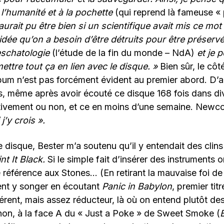
à l’humanité et à la pochette
(qui reprend là fameuse «
aurait pu être bien si un scientifique avait mis ce mot
idée qu’on a besoin d’être détruits pour être préservé
’eschatologie
(l’étude de la fin du monde – NdA)
et je p
ettre tout ça en lien avec le disque. »
Bien sûr, le cô
lbum n’est pas forcément évident au premier abord. D’ail
s, même après avoir écouté ce disque 168 fois dans di
entivement ou non, et ce en moins d’une semaine. Newc
j’y crois ».
 disque, Bester m’a soutenu qu’il y entendait des clins
nt It Black.
Si le simple fait d’insérer des instruments 
 référence aux Stones… (En retirant la mauvaise foi d
ent y songer en écoutant
Panic in Babylon
, premier tit
érent, mais assez réducteur, là où on entend plutôt de
on, à la face A du « Just a Poke »
de Sweet Smoke (