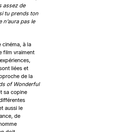
as assez de
si tu prends ton
e n’aura pas le
 cinéma, à la
e film vraiment
 expériences,
ont liées et
approche de la
ds of Wonderful
t sa copine
différentes
t aussi le
ance, de
t homme
n doit