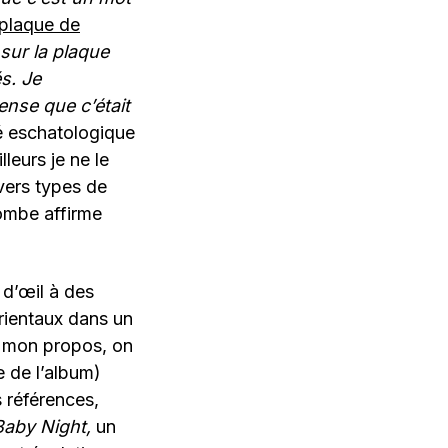
plaque de
 sur la plaque
s. Je
ense que c’était
té eschatologique
leurs je ne le
vers types de
ombe affirme
 d’œil à des
orientaux dans un
e mon propos, on
re de l’album)
s références,
Baby Night,
un