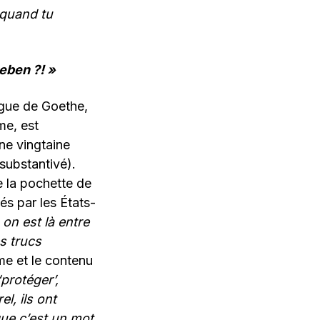
 quand tu
eben ?! »
ngue de Goethe,
me, est
ne vingtaine
substantivé).
re la pochette de
és par les États-
n est là entre
s trucs
rme et le contenu
protéger’,
l, ils ont
que c’est un mot