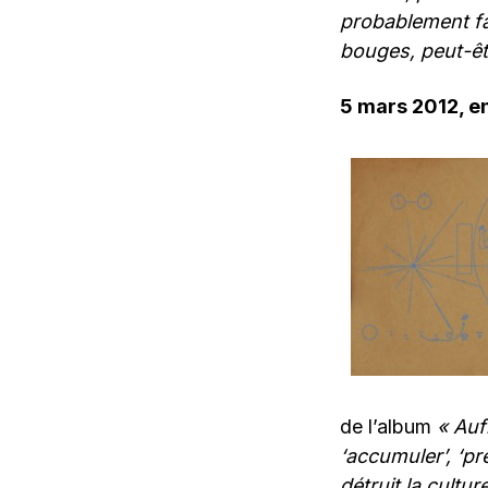
probablement fai
bouges, peut-êt
5 mars 2012, en
de l’album
« Auf
‘accumuler’, ‘pré
détruit la cultu