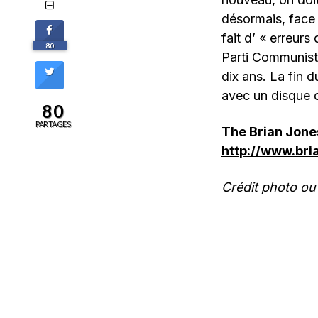
désormais, face 
fait d’ « erreur
80
Parti Communiste
dix ans. La fin 
avec un disque 
80
PARTAGES
The Brian Jon
http://www.br
Crédit photo ouv