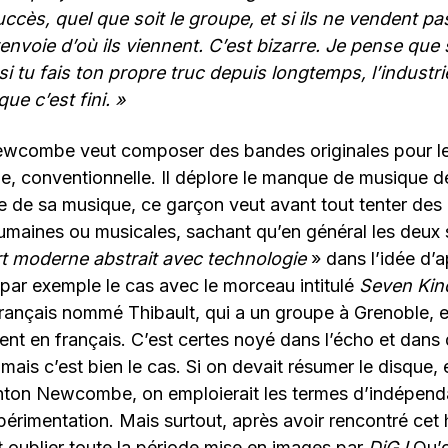
cès, quel que soit le groupe, et si ils ne vendent p
envoie d’où ils viennent. C’est bizarre. Je pense que 
i tu fais ton propre truc depuis longtemps, l’industri
ue c’est fini. »
Newcombe veut composer des bandes originales pour le
e, conventionnelle. Il déplore le manque de musique d
e de sa musique, ce garçon veut avant tout tenter des
humaines ou musicales, sachant qu’en général les deux s
rt moderne abstrait avec technologie
» dans l’idée d’
 par exemple le cas avec le morceau intitulé
Seven Kin
rançais nommé Thibault, qui a un groupe à Grenoble, e
nt en français. C’est certes noyé dans l’écho et dans 
mais c’est bien le cas. Si on devait résumer le disque, e
ton Newcombe, on emploierait les termes d’indépend
périmentation. Mais surtout, après avoir rencontré ce
 oublier toute la période mise en images par
DiG !
Qu’o