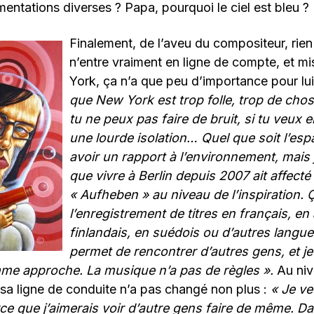
entations diverses ? Papa, pourquoi le ciel est bleu ?
Finalement, de l’aveu du compositeur, rien
n’entre vraiment en ligne de compte, et m
York, ça n’a que peu d’importance pour lu
que New York est trop folle, trop de cho
tu ne peux pas faire de bruit, si tu veux en 
une lourde isolation… Quel que soit l’espa
avoir un rapport à l’environnement, mais
que vivre à Berlin depuis 2007 ait affecté
« Aufheben » au niveau de l’inspiration. Ça
l’enregistrement de titres en français, en
finlandais, en suédois ou d’autres langue
permet de rencontrer d’autres gens, et je
me approche. La musique n’a pas de règles ».
Au ni
sa ligne de conduite n’a pas changé non plus :
« Je v
ce que j’aimerais voir d’autre gens faire de même. Da