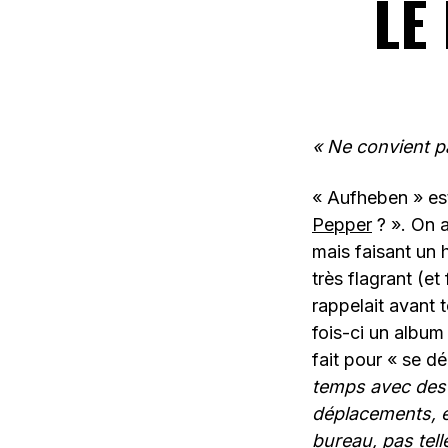
LE
« Ne convient p
« Aufheben » est
Pepper
? ». On 
mais faisant un
très flagrant (et
rappelait avant 
fois-ci un album
fait pour « se d
temps avec des 
déplacements, 
bureau, pas tell