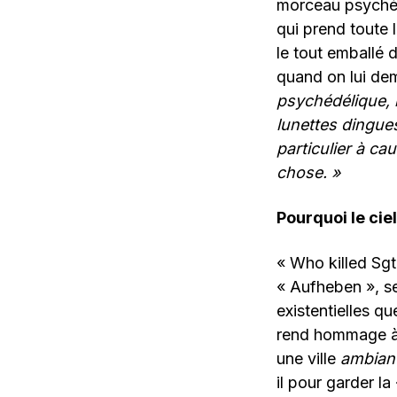
morceau psychédé
qui prend toute 
le tout emballé d
quand on lui dem
psychédélique, 
lunettes dingue
particulier à ca
chose.
»
Pourquoi le ciel
« Who killed Sgt
« Aufheben », se
existentielles qu
rend hommage à u
une ville
ambian
il pour garder l