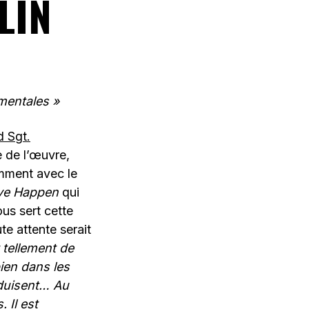
LIN
mentales »
d Sgt.
 de l’œuvre,
mment avec le
ave Happen
qui
s sert cette
te attente serait
 tellement de
ien dans les
duisent… Au
 Il est