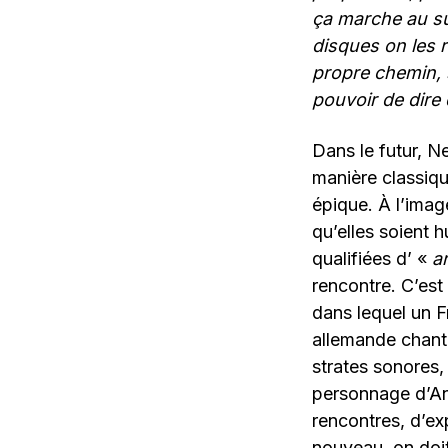
ça marche au suc
disques on les r
propre chemin, s
pouvoir de dire q
Dans le futur, 
manière classiqu
épique. À l’imag
qu’elles soient 
qualifiées d’ «
a
rencontre. C’est
dans lequel un F
allemande chante
strates sonores, 
personnage d’An
rencontres, d’ex
nouveau, on doit