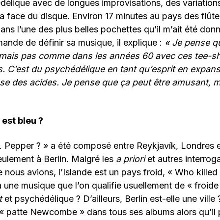
lique avec de longues improvisations, des variations
la face du disque. Environ 17 minutes au pays des flûte
ans l’une des plus belles pochettes qu’il m’ait été donn
ande de définir sa musique, il explique :
«
Je pense qu’
mais pas comme dans les années 60 avec ces tee-shi
s. C’est du psychédélique en tant qu’esprit en expans
use des acides. Je pense que ça peut être amusant, m
 est bleu ?
. Pepper ? » a été composé entre Reykjavík, Londres et
ulement à Berlin. Malgré les
a priori
et autres interrog
e nous avions, l’Islande est un pays froid, « Who killed
ne musique que l’on qualifie usuellement de « froide »
t
et psychédélique ? D’ailleurs, Berlin est-elle une vill
a « patte Newcombe » dans tous ses albums alors qu’il 