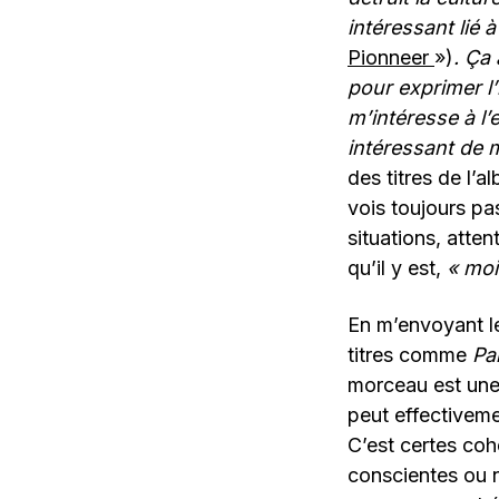
intéressant lié 
Pionneer
»)
. Ça 
pour exprimer l’
m’intéresse à l
intéressant de m
des titres de l’a
vois toujours pa
situations, att
qu’il y est,
« moi 
En m’envoyant le
titres comme
Pai
morceau est une
peut effectivem
C’est certes coh
conscientes ou n