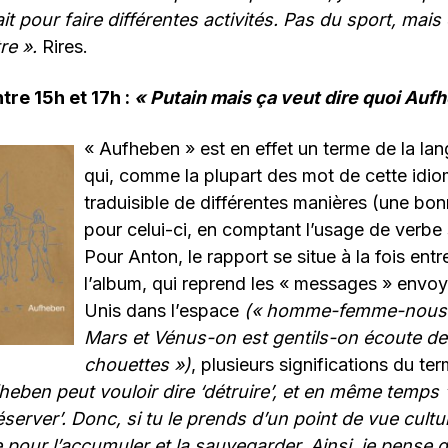
t pour faire différentes activités. Pas du sport, mais
re
».
Rires.
tre 15h et 17h :
« Putain mais ça veut dire quoi Aufh
« Aufheben » est en effet un terme de la la
qui, comme la plupart des mot de cette idio
traduisible de différentes manières (une bon
pour celui-ci, en comptant l’usage de verbe 
Pour Anton, le rapport se situe à la fois ent
l’album, qui reprend les « messages » envoy
Unis dans l’espace
(« homme-femme-nous o
Mars et Vénus-on est gentils-on écoute de
chouettes »)
, plusieurs significations du te
heben peut vouloir dire ‘détruire’, et en même temps ‘
server’. Donc, si tu le prends d’un point de vue culture
re pour l’accumuler et la sauvegarder. Ainsi, je pense 