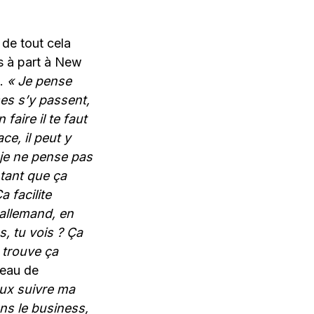
 de tout cela
is à part à New
i.
«
Je pense
ses s’y passent,
faire il te faut
ce, il peut y
 je ne pense pas
 tant que ça
 facilite
 allemand, en
s, tu vois ? Ça
 trouve ça
veau de
eux suivre ma
ns le business,