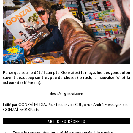
Parce que seul le détail compte, Gonzaï est le magazine des gens qui en
savent beaucoup sur très peu de choses (le rock, la mauvaise foi et la
cuisson des biftecks).
desk AT gonzai.com
Edité par GONZAÏ MEDIA. Pour tout envoi : CBE, 6 rue André Messager, pour
GONZAÏ, 75018 Paris
ARTICLES RÉCENTS
Dans le vortex des jeux vidéo consacrés à la pêche