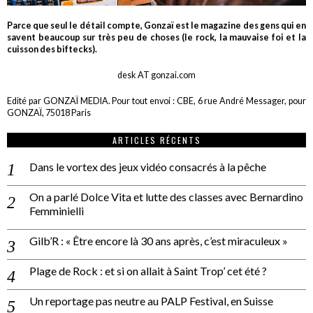
Parce que seul le détail compte, Gonzaï est le magazine des gens qui en
savent beaucoup sur très peu de choses (le rock, la mauvaise foi et la
cuisson des biftecks).
desk AT gonzai.com
Edité par GONZAÏ MEDIA. Pour tout envoi : CBE, 6 rue André Messager, pour
GONZAÏ, 75018 Paris
ARTICLES RÉCENTS
Dans le vortex des jeux vidéo consacrés à la pêche
On a parlé Dolce Vita et lutte des classes avec Bernardino
Femminielli
Gilb’R : « Être encore là 30 ans après, c’est miraculeux »
Plage de Rock : et si on allait à Saint Trop’ cet été ?
Un reportage pas neutre au PALP Festival, en Suisse