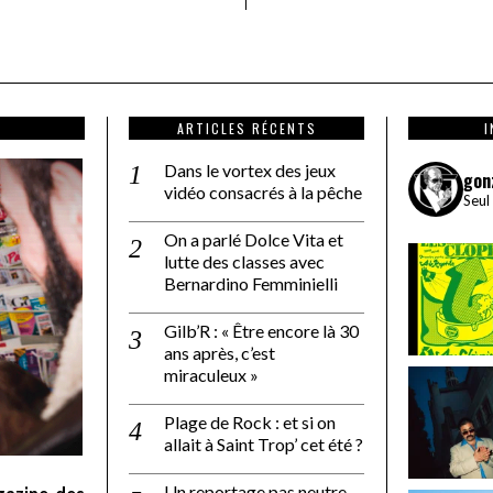
ARTICLES RÉCENTS
Dans le vortex des jeux
gon
vidéo consacrés à la pêche
Seul
On a parlé Dolce Vita et
lutte des classes avec
Bernardino Femminielli
Gilb’R : « Être encore là 30
ans après, c’est
miraculeux »
Plage de Rock : et si on
allait à Saint Trop’ cet été ?
Un reportage pas neutre