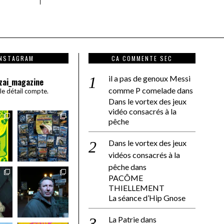
INSTAGRAM
CA COMMENTE SEC
il a pas de genoux Messi
zai_magazine
comme P comelade
dans
 le détail compte.
Dans le vortex des jeux
vidéo consacrés à la
pêche
Dans le vortex des jeux
vidéos consacrés à la
pêche
dans
PACÔME
THIELLEMENT
La séance d’Hip Gnose
La Patrie
dans