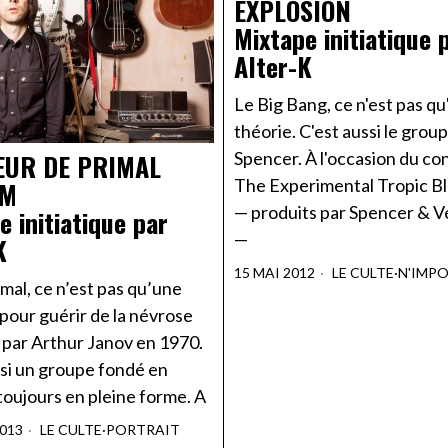
EXPLOSION
Mixtape initiatique 
Alter-K
Le Big Bang, ce n'est pas q
théorie. C'est aussi le grou
Spencer. À l'occasion du co
EUR DE PRIMAL
The Experimental Tropic B
AM
— produits par Spencer & V
e initiatique par
—
K
15 MAI 2012
LE CULTE
·
N'IMP
imal, ce n’est pas qu’une
pour guérir de la névrose
 par Arthur Janov en 1970.
ssi un groupe fondé en
toujours en pleine forme. A
2013
LE CULTE
·
PORTRAIT