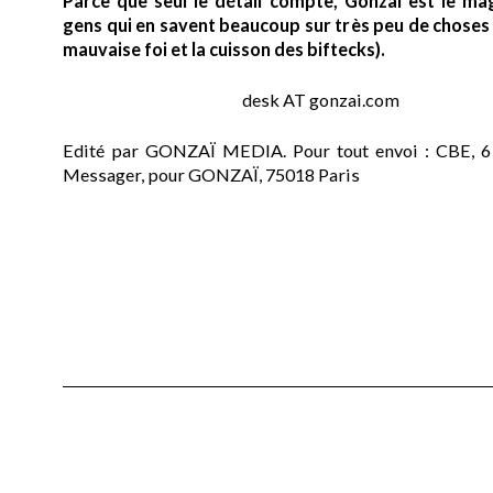
Parce que seul le détail compte, Gonzaï est le ma
gens qui en savent beaucoup sur très peu de choses (
mauvaise foi et la cuisson des biftecks).
desk AT gonzai.com
Edité par GONZAÏ MEDIA. Pour tout envoi : CBE, 6
Messager, pour GONZAÏ, 75018 Paris