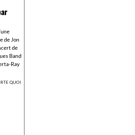
par
u'une
pe de Jon
ncert de
lues Band
erta-Ray
ORTE QUOI