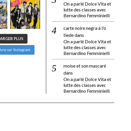
On a parlé Dolce Vita et
lutte des classes avec
Bernardino Femminielli
carte noire negra à l'o
tiede
dans
ARGER PLUS
On a parlé Dolce Vita et
lutte des classes avec
ivre sur Instagram
Bernardino Femminielli
moise et son mascaré
dans
On a parlé Dolce Vita et
lutte des classes avec
Bernardino Femminielli