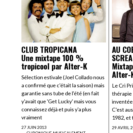
CLUB TROPICANA
AU CO
Une mixtape 100 %
SCRE
tropicool par Alter-K
Mixtap
Alter-
Sélection estivale (Joel Collado nous
a confirmé que c'était la saison) mais
Le Cri Pr
garantie sans tube de l'été (en fait
thérapie 
y'avait que 'Get Lucky' mais vous
inventée
connaissez déjà et puis y'a plus
C’est au
vraiment
1982, et 
27 JUIN 2013
29 AVRIL 
CHRONIQUE
·
MUSICALEMENT