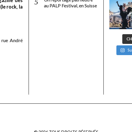
gazine des
au PALP Festival, en Suisse
le rock, la
CH
 rue André
Su