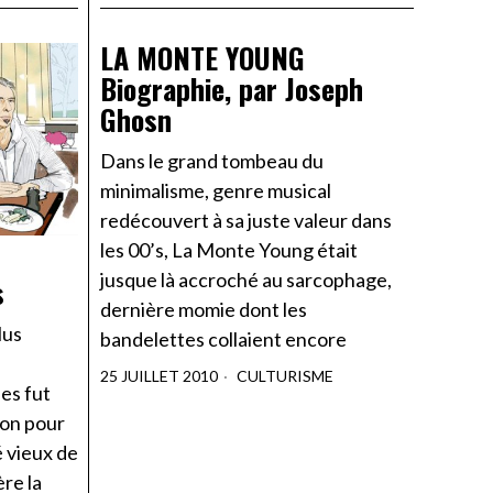
LA MONTE YOUNG
Biographie, par Joseph
Ghosn
Dans le grand tombeau du
minimalisme, genre musical
redécouvert à sa juste valeur dans
les 00’s, La Monte Young était
jusque là accroché au sarcophage,
s
dernière momie dont les
lus
bandelettes collaient encore
25 JUILLET 2010
CULTURISME
es fut
ion pour
 vieux de
re la