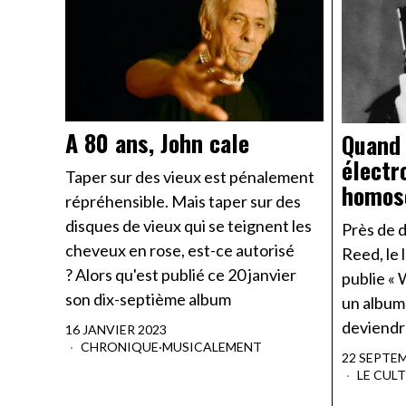
A 80 ans, John cale
Quand 
électr
Taper sur des vieux est pénalement
homose
répréhensible. Mais taper sur des
disques de vieux qui se teignent les
Près de d
cheveux en rose, est-ce autorisé
Reed, le 
? Alors qu'est publié ce 20 janvier
publie «
son dix-septième album
un album
deviendr
16 JANVIER 2023
CHRONIQUE
·
MUSICALEMENT
22 SEPTE
LE CUL