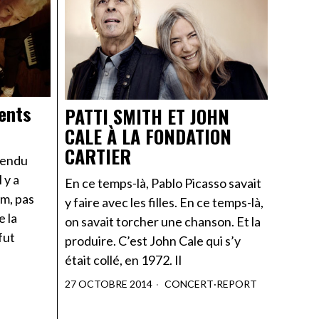
ents
PATTI SMITH ET JOHN
CALE À LA FONDATION
CARTIER
ntendu
 y a
En ce temps-là, Pablo Picasso savait
om, pas
y faire avec les filles. En ce temps-là,
e la
on savait torcher une chanson. Et la
fut
produire. C’est John Cale qui s’y
était collé, en 1972. Il
27 OCTOBRE 2014
CONCERT
·
REPORT