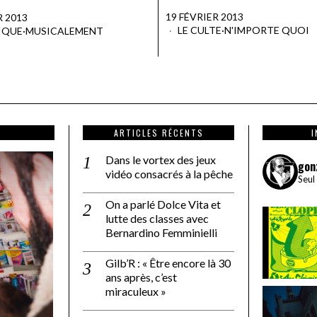
19 FÉVRIER 2013
R 2013
LE CULTE
·
N'IMPORTE QUOI
IQUE
·
MUSICALEMENT
ARTICLES RÉCENTS
Dans le vortex des jeux
gon
vidéo consacrés à la pêche
Seul
On a parlé Dolce Vita et
lutte des classes avec
Bernardino Femminielli
Gilb’R : « Être encore là 30
ans après, c’est
miraculeux »