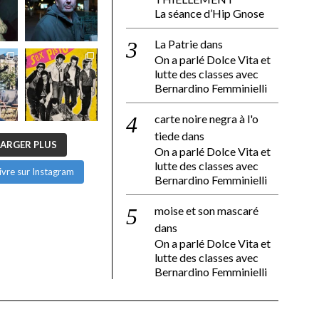
La séance d’Hip Gnose
La Patrie
dans
On a parlé Dolce Vita et
lutte des classes avec
Bernardino Femminielli
carte noire negra à l'o
tiede
dans
ARGER PLUS
On a parlé Dolce Vita et
lutte des classes avec
ivre sur Instagram
Bernardino Femminielli
moise et son mascaré
dans
On a parlé Dolce Vita et
lutte des classes avec
Bernardino Femminielli