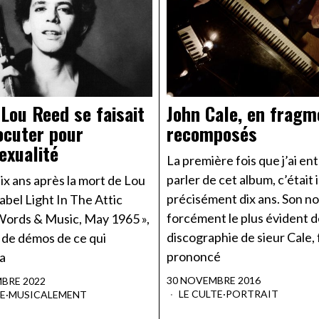
Lou Reed se faisait
John Cale, en fragm
ocuter pour
recomposés
xualité
La première fois que j’ai e
parler de cet album, c’était il
ix ans après la mort de Lou
précisément dix ans. Son n
label Light In The Attic
forcément le plus évident d
 Words & Music, May 1965 »,
discographie de sieur Cale, 
 de démos de ce qui
prononcé
a
30 NOVEMBRE 2016
MBRE 2022
LE CULTE
·
PORTRAIT
TE
·
MUSICALEMENT