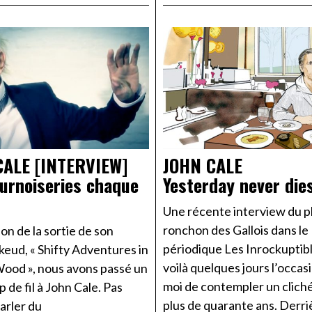
CALE [INTERVIEW]
JOHN CALE
urnoiseries chaque
Yesterday never die
Une récente interview du p
ronchon des Gallois dans le
ion de la sortie de son
périodique Les Inrockuptibl
keud, « Shifty Adventures in
voilà quelques jours l’occas
ood », nous avons passé un
moi de contempler un cliché
p de fil à John Cale. Pas
plus de quarante ans. Derriè
parler du