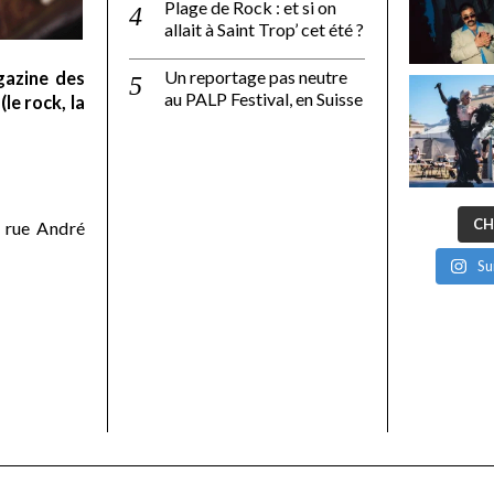
Plage de Rock : et si on
allait à Saint Trop’ cet été ?
Un reportage pas neutre
gazine des
au PALP Festival, en Suisse
le rock, la
CH
 rue André
Su