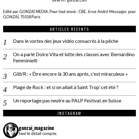
desk AT gonzai.com
Edité par GONZAÏ MEDIA. Pour tout envoi : CBE, 6 rue André Messager, pour
GONZAÏ, 75018 Paris
ARTICLES RÉCENTS
Dans le vortex des jeux vidéo consacrés à la pêche
On a parlé Dolce Vita et lutte des classes avec Bernardino
Femminielli
Gilb’R : « Être encore là 30 ans après, c’est miraculeux »
Plage de Rock : et si on allait à Saint Trop’ cet été ?
Un reportage pas neutre au PALP Festival, en Suisse
INSTAGRAM
gonzai_magazine
Seul le détail compte.