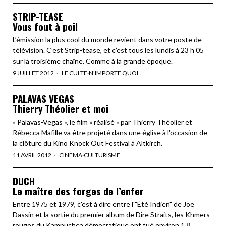
STRIP-TEASE
Vous fout à poil
L’émission la plus cool du monde revient dans votre poste de
télévision. C’est Strip-tease, et c’est tous les lundis à 23 h 05
sur la troisième chaîne. Comme à la grande époque.
9 JUILLET 2012
LE CULTE
·
N'IMPORTE QUOI
PALAVAS VEGAS
Thierry Théolier et moi
« Palavas-Vegas », le film « réalisé » par Thierry Théolier et
Rébecca Mafille va être projeté dans une église à l'occasion de
la clôture du Kino Knock Out Festival à Altkirch.
11 AVRIL 2012
CINEMA
·
CULTURISME
DUCH
Le maître des forges de l’enfer
Entre 1975 et 1979, c'est à dire entre l'"Été Indien" de Joe
Dassin et la sortie du premier album de Dire Straits, les Khmers
rouges du Kampuchea démocratique ont tué environ 1.8