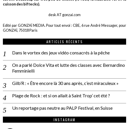
cuisson des biftecks).
desk AT gonzai.com
Edité par GONZAÏ MEDIA. Pour tout envoi : CBE, 6 rue André Messager, pour
GONZAÏ, 75018 Paris
ARTICLES RÉCENTS
Dans le vortex des jeux vidéo consacrés à la pêche
On a parlé Dolce Vita et lutte des classes avec Bernardino
Femminielli
Gilb’R : « Être encore là 30 ans après, c’est miraculeux »
Plage de Rock : et si on allait à Saint Trop’ cet été ?
Un reportage pas neutre au PALP Festival, en Suisse
INSTAGRAM