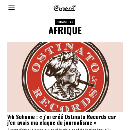
BROWSE TAG
AFRIQUE
Vik Sohonie : « j’ai créé Ostinato Records car
j’en avais ma claque du journalisme »
Avant d’être le boss du label le plus cool de la planète, Vik