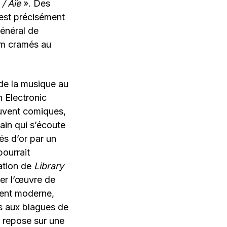
 / Aïe
». Des
’est précisément
Général de
am cramés au
 de la musique au
 Electronic
ouvent comiques,
ain qui s’écoute
s d’or par un
ourrait
ation de
Library
mer l’œuvre de
ment moderne,
s aux blagues de
e repose sur une