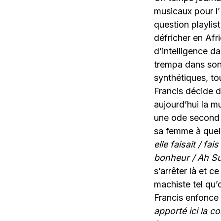
musicaux pour l
question playlis
défricher en Afri
d’intelligence da
trempa dans son 
synthétiques, to
Francis décide d
aujourd’hui la m
une ode second d
sa femme à quel 
elle faisait / fa
bonheur / Ah S
s’arrêter là et c
machiste tel qu’
Francis enfonce 
apporté ici la co