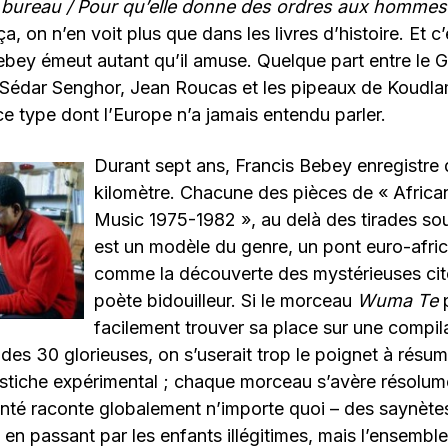
bureau / Pour qu’elle donne des ordres aux hommes
, on n’en voit plus que dans les livres d’histoire. Et c
ebey émeut autant qu’il amuse. Quelque part entre le 
 Sédar Senghor, Jean Roucas et les pipeaux de Koudl
 a ce type dont l’Europe n’a jamais entendu parler.
Durant sept ans, Francis Bebey enregistre
kilomètre. Chacune des pièces de « African
Music 1975-1982 », au delà des tirades s
est un modèle du genre, un pont euro-afric
comme la découverte des mystérieuses cité
poète bidouilleur. Si le morceau
Wuma Te
p
facilement trouver sa place sur une compil
des 30 glorieuses, on s’userait trop le poignet à résu
pastiche expérimental ; chaque morceau s’avère résolu
nté raconte globalement n’importe quoi – des saynète
s en passant par les enfants illégitimes, mais l’ensembl