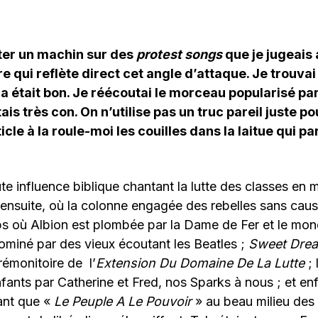
tter un machin sur des
protest songs
que je jugeais 
tre qui reflète direct cet angle d’attaque. Je trouva
la était bon. Je réécoutai le morceau popularisé par
étais très con. On n’utilise pas un truc pareil juste po
ticle à la roule-moi les couilles dans la laitue qui pa
e influence biblique chantant la lutte des classes en 
 ensuite, où la colonne engagée des rebelles sans ca
ps où Albion est plombée par la Dame de Fer et le mond
ominé par des vieux écoutant les Beatles ;
Sweet Dre
émonitoire de l’
Extension Du Domaine De La Lutte
; 
fants par Catherine et Fred, nos Sparks à nous ; et enf
ant que «
Le Peuple A Le Pouvoir
» au beau milieu des 