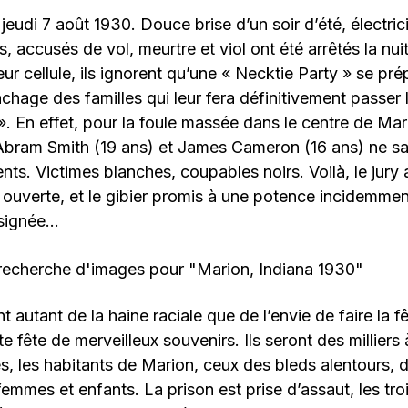
jeudi 7 août 1930. Douce brise d’un soir d’été, électricit
s, accusés de vol, meurtre et viol ont été arrêtés la nui
r cellule, ils ignorent qu’une « Necktie Party » se prépa
chage des familles qui leur fera définitivement passer 
. En effet, pour la foule massée dans le centre de Ma
Abram Smith (19 ans) et James Cameron (16 ans) ne sa
ts. Victimes blanches, coupables noirs. Voilà, le jury 
 ouverte, et le gibier promis à une potence incidemmen
ésignée…
nt autant de la haine raciale que de l’envie de faire la f
e fête de merveilleux souvenirs. Ils seront des milliers 
s, les habitants de Marion, ceux des bleds alentours, d
emmes et enfants. La prison est prise d’assaut, les troi