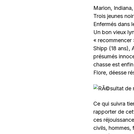
Marion, Indiana, 
Trois jeunes noir
Enfermés dans leu
Un bon vieux lyn
« recommencer »
Shipp (18 ans), 
présumés innocen
chasse est enfin
Flore, déesse r
Ce qui suivra tie
rapporter de cett
ces réjouissance
civils, hommes, f