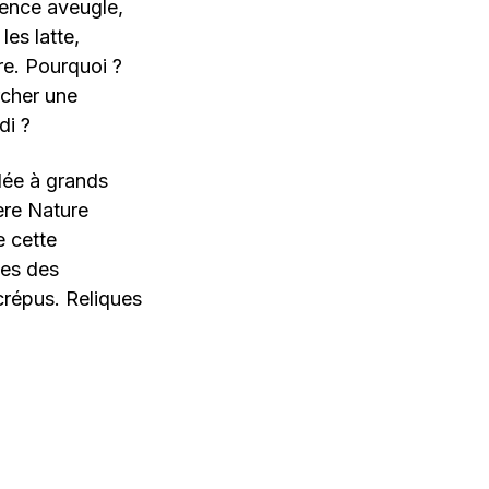
lence aveugle,
es latte,
re. Pourquoi ?
rcher une
di ?
llée à grands
ère Nature
e cette
les des
crépus. Reliques