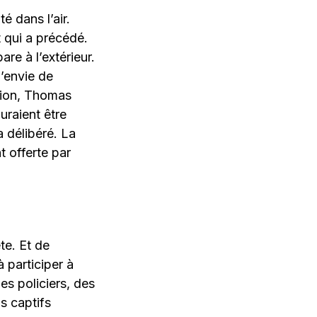
é dans l’air.
t qui a précédé.
re à l’extérieur.
l’envie de
rion, Thomas
uraient être
a délibéré. La
t offerte par
ête. Et de
à participer à
es policiers, des
s captifs