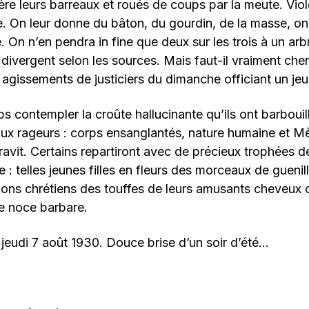
ière leurs barreaux et roués de coups par la meute. Vio
. On leur donne du bâton, du gourdin, de la masse, on l
. On n’en pendra in fine que deux sur les trois à un arb
 divergent selon les sources. Mais faut-il vraiment che
 agissements de justiciers du dimanche officiant un jeu
ps contempler la croûte hallucinante qu’ils ont barboui
ux rageurs : corps ensanglantés, nature humaine et M
 ravit. Certains repartiront avec de précieux trophées d
e : telles jeunes filles en fleurs des morceaux de guenil
 bons chrétiens des touffes de leurs amusants cheveux 
ne noce barbare.
 jeudi 7 août 1930. Douce brise d’un soir d’été…