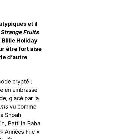
atypiques et il
i
Strange Fruits
 Billie Holiday
ur être fort aise
rle d’autre
mode crypté ;
use en embrasse
e, glacé par la
ams
vu comme
la Shoah
in, Patti la Baba
« Années Fric »