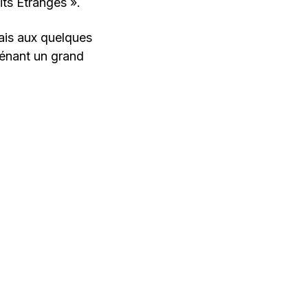
its Étranges ».
mais aux quelques
sénant un grand