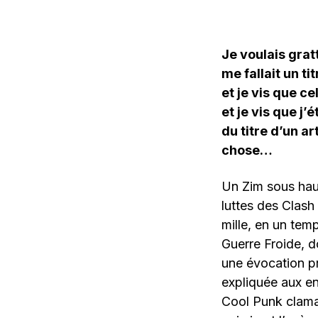
Je voulais gra
me fallait un ti
et je vis que ce
et je vis que j’
du titre d’un ar
chose…
Un Zim sous haut
luttes des Clash
mille, en un tem
Guerre Froide, d
une évocation pr
expliquée aux en
Cool Punk clam