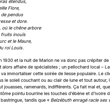
bras étendus,
ille Flore,
s de pendus
resse et dore.
 où le chêne arbore
fruits inouïs
rc et le Maure,
u roi Louis.
930 et la nuit de Marion ne va donc pas crépiter de m
 alors affaire de spécialistes ; un pellochard local – L
 va immortaliser cette soirée de liesse populaire. Le cli
le soleil couchant ou au clair de lune et tout autour, la
 jouasses, ramenards, indifférents. Ça fait mal et, que
ntôme pointu bourrine les touches d’ébène et d’ivoire
 bastringue, tandis que «
Belzébuth enragé racle ses 