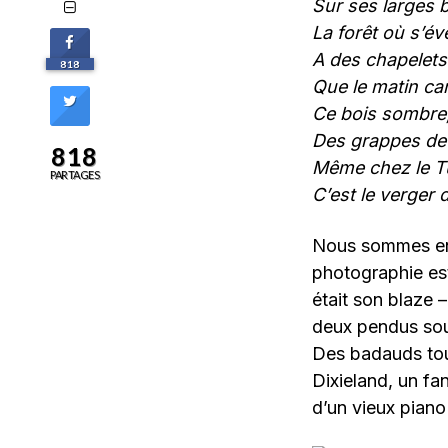
Sur ses larges 
La forêt où s’éve
A des chapelet
818
Que le matin ca
Ce bois sombre,
Des grappes de 
818
Même chez le Tu
PARTAGES
C’est le verger d
Nous sommes en 1
photographie est
était son blaze –
deux pendus sous 
Des badauds tout
Dixieland, un fa
d’un vieux piano