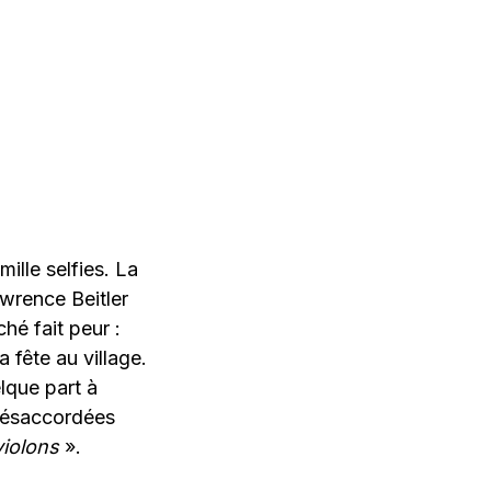
ille selfies. La
awrence Beitler
ché fait peur :
 fête au village.
lque part à
 désaccordées
violons
».