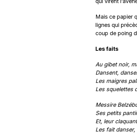
qui virent l’avèn
Mais ce papier q
lignes qui précè
coup de poing d
Les faits
Au gibet noir, 
Dansent, dansen
Les maigres pal
Les squelettes 
Messire Belzébut
Ses petits panti
Et, leur claquan
Les fait danser,