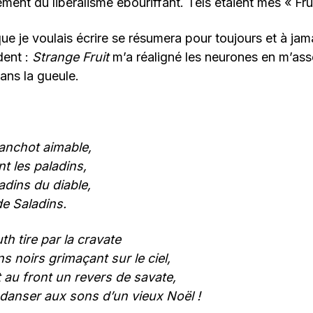
ement du libéralisme ébouriffant. Tels étaient mes « Fru
ue je voulais écrire se résumera pour toujours et à ja
dent :
Strange Fruit
m’a réaligné les neurones en m’as
ans la gueule.
manchot aimable,
t les paladins,
adins du diable,
de Saladins.
h tire par la cravate
ns noirs grimaçant sur le ciel,
t au front un revers de savate,
 danser aux sons d’un vieux Noël !