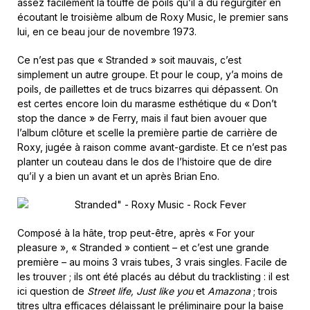
assez facilement la touffe de poils qu’il a dû régurgiter en
écoutant le troisième album de Roxy Music, le premier sans
lui, en ce beau jour de novembre 1973.
Ce n’est pas que « Stranded » soit mauvais, c’est
simplement un autre groupe. Et pour le coup, y’a moins de
poils, de paillettes et de trucs bizarres qui dépassent. On
est certes encore loin du marasme esthétique du « Don’t
stop the dance » de Ferry, mais il faut bien avouer que
l’album clôture et scelle la première partie de carrière de
Roxy, jugée à raison comme avant-gardiste. Et ce n’est pas
planter un couteau dans le dos de l’histoire que de dire
qu’il y a bien un avant et un après Brian Eno.
Composé à la hâte, trop peut-être, après « For your
pleasure », « Stranded » contient – et c’est une grande
première – au moins 3 vrais tubes, 3 vrais singles. Facile de
les trouver ; ils ont été placés au début du tracklisting : il est
ici question de
Street life, Just like you
et
Amazona
; trois
titres ultra efficaces délaissant le préliminaire pour la baise