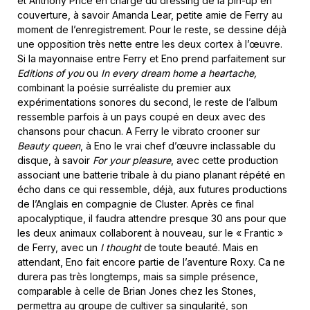
et Anthony Price en charge du dressing de la pin-up en
couverture, à savoir Amanda Lear, petite amie de Ferry au
moment de l’enregistrement. Pour le reste, se dessine déjà
une opposition très nette entre les deux cortex à l’œuvre.
Si la mayonnaise entre Ferry et Eno prend parfaitement sur
Editions of you
ou
In every dream home a heartache,
combinant la poésie surréaliste du premier aux
expérimentations sonores du second, le reste de l’album
ressemble parfois à un pays coupé en deux avec des
chansons pour chacun. A Ferry le vibrato crooner sur
Beauty queen
, à Eno le vrai chef d’œuvre inclassable du
disque, à savoir
For your pleasure
, avec cette production
associant une batterie tribale à du piano planant répété en
écho dans ce qui ressemble, déjà, aux futures productions
de l’Anglais en compagnie de Cluster. Après ce final
apocalyptique, il faudra attendre presque 30 ans pour que
les deux animaux collaborent à nouveau, sur le « Frantic »
de Ferry, avec un
I thought
de toute beauté. Mais en
attendant, Eno fait encore partie de l’aventure Roxy. Ca ne
durera pas très longtemps, mais sa simple présence,
comparable à celle de Brian Jones chez les Stones,
permettra au groupe de cultiver sa singularité, son