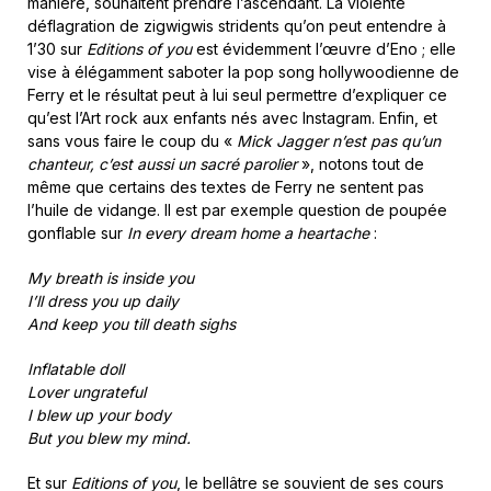
manière, souhaitent prendre l’ascendant. La violente
déflagration de zigwigwis stridents qu’on peut entendre à
1’30 sur
Editions of you
est évidemment l’œuvre d’Eno ; elle
vise à élégamment saboter la pop song hollywoodienne de
Ferry et le résultat peut à lui seul permettre d’expliquer ce
qu’est l’Art rock aux enfants nés avec Instagram. Enfin, et
sans vous faire le coup du «
Mick Jagger n’est pas qu’un
chanteur, c’est aussi un sacré parolier
», notons tout de
même que certains des textes de Ferry ne sentent pas
l’huile de vidange. Il est par exemple question de poupée
gonflable sur
In every dream home a heartache
:
My breath is inside you
I’ll dress you up daily
And keep you till death sighs
Inflatable doll
Lover ungrateful
I blew up your body
But you blew my mind.
Et sur
Editions of you
, le bellâtre se souvient de ses cours