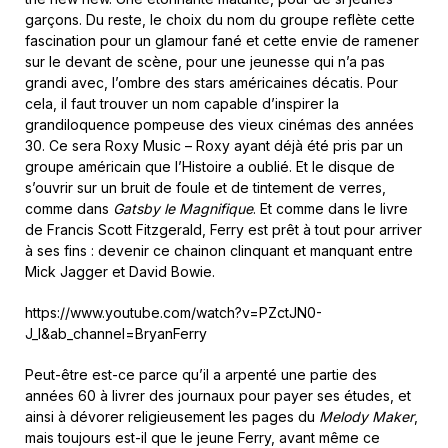
garçons. Du reste, le choix du nom du groupe reflète cette
fascination pour un glamour fané et cette envie de ramener
sur le devant de scène, pour une jeunesse qui n’a pas
grandi avec, l’ombre des stars américaines décatis. Pour
cela, il faut trouver un nom capable d’inspirer la
grandiloquence pompeuse des vieux cinémas des années
30. Ce sera Roxy Music – Roxy ayant déjà été pris par un
groupe américain que l’Histoire a oublié. Et le disque de
s’ouvrir sur un bruit de foule et de tintement de verres,
comme dans
Gatsby le Magnifique
. Et comme dans le livre
de Francis Scott Fitzgerald, Ferry est prêt à tout pour arriver
à ses fins : devenir ce chainon clinquant et manquant entre
Mick Jagger et David Bowie.
https://www.youtube.com/watch?v=PZctJN0-
J_I&ab_channel=BryanFerry
Peut-être est-ce parce qu’il a arpenté une partie des
années 60 à livrer des journaux pour payer ses études, et
ainsi à dévorer religieusement les pages du
Melody Maker
,
mais toujours est-il que le jeune Ferry, avant même ce