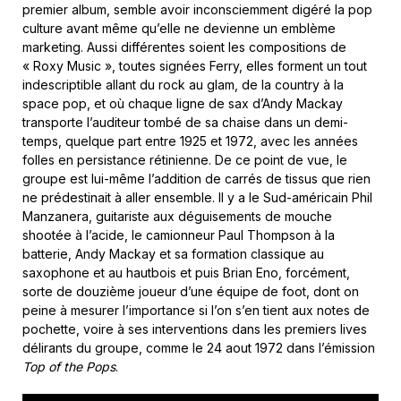
premier album, semble avoir inconsciemment digéré la pop
culture avant même qu’elle ne devienne un emblème
marketing. Aussi différentes soient les compositions de
« Roxy Music », toutes signées Ferry, elles forment un tout
indescriptible allant du rock au glam, de la country à la
space pop, et où chaque ligne de sax d’Andy Mackay
transporte l’auditeur tombé de sa chaise dans un demi-
temps, quelque part entre 1925 et 1972, avec les années
folles en persistance rétinienne. De ce point de vue, le
groupe est lui-même l’addition de carrés de tissus que rien
ne prédestinait à aller ensemble. Il y a le Sud-américain Phil
Manzanera, guitariste aux déguisements de mouche
shootée à l’acide, le camionneur Paul Thompson à la
batterie, Andy Mackay et sa formation classique au
saxophone et au hautbois et puis Brian Eno, forcément,
sorte de douzième joueur d’une équipe de foot, dont on
peine à mesurer l’importance si l’on s’en tient aux notes de
pochette, voire à ses interventions dans les premiers lives
délirants du groupe, comme le 24 aout 1972 dans l’émission
Top of the Pops
.