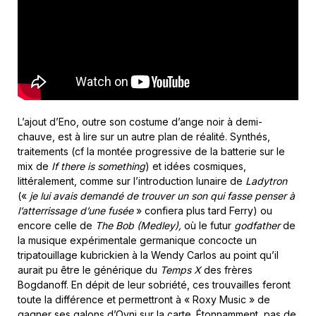
L’ajout d’Eno, outre son costume d’ange noir à demi-
chauve, est à lire sur un autre plan de réalité. Synthés,
traitements (cf la montée progressive de la batterie sur le
mix de
If there is something
) et idées cosmiques,
littéralement, comme sur l’introduction lunaire de
Ladytron
(«
je lui avais demandé de trouver un son qui fasse penser à
l’atterrissage d’une fusée
» confiera plus tard Ferry) ou
encore celle de
The Bob (Medley),
où le futur
godfather
de
la musique expérimentale germanique concocte un
tripatouillage kubrickien à la Wendy Carlos au point qu’il
aurait pu être le générique du
Temps X
des frères
Bogdanoff. En dépit de leur sobriété, ces trouvailles feront
toute la différence et permettront à « Roxy Music » de
gagner ses galons d’Ovni sur la carte. Étonnamment, pas de