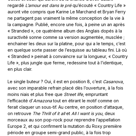
regardé
L’amour est dans le pré
qu’écouté « Country Life »
auront vite compris que Karine Le Marchand et Bryan Ferry
ne partagent pas vraiment la même conception de la vie à
la campagne. Publié, encore une fois, à peine un an après
« Stranded », ce quatrième album des Anglais dopés à la
suractivité sonne comme sa version augmentée, musclée ;
enchainer les deux sur la platine, pour qui a le temps, c’est
en quelque sorte passer de l’esquisse au tableau fini. Là où
« Stranded » peinait à convaincre sur la longueur, « Country
Life », plus jungle que ferme, redessine tout à l’identique,
en plus clair.
Le single buteur ? Oui, il est en position 8, c’est
Casanova
,
avec son imparable refrain placé dès l’ouverture, à la fois
moins niais et plus free que
Street life
, empruntant
l’efficacité d’
Amazona
tout en étirant le motif comme on
ferait claquer un sous-tif. Au centre, en position d’attaque,
on retrouve
The Thrill of it all
et
All I want is you
, deux
morceaux au son pop-rock pour reprendre l’appellation
Europe 2, et qui confirment la mutation du Roxy première
période en groupe semi-grand public, à la fois trop