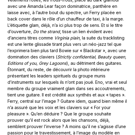
avec une Amanda Lear façon dominatrice, panthère en
laisse avec, à l’autre bout du spectre, un Ferry placée en
back cover dans le rôle d’un chauffeur de taxi, à la marge.
L’étiquette glam, déjà, n’a ici plus trop de sens. Et si le titre
d’ouverture,
Do the strand
, tisse un lien évident avec
d’anciens titres comme
Virginia plain
, la suite du tracklisting
est une lente glissade tirant plus vers un néo-jazz tel que
l’exprimera bien plus tard Bowie sur « Blackstar », avec une
domination des claviers (
Strictly confidential, Beauty queen,
Editions of you, Grey Lagoons
), au détriment des guitares.
Étonnant, du reste, de découvrir la photo intérieure
présentant les leaders spirituels du groupe munis
d’instruments sur lesquels ils n’ont pas joué. Eno, vrai et seul
membre du groupe vraiment glam dans ses accoutrements,
tient une guitare. Il est crédité aux synthés et aux « tapes ».
Ferry, central sur l’image ? Guitare idem, quand bien même il
n’a assuré que les voix et les claviers sur « For your
pleasure ». Qu’en déduire ? Que le groupe souhaite
prouver qu’il est rock alors que les chansons, déjà,
semblent prouver l’inverse ? A moins qu’il ne s’agisse d’une
passion pour le travestissement, à l’image du modèle en