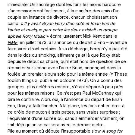
immédiate. Un sacrilège dont les fans les moins hardcore
s’accommoderont facilement, à la manière des amis d’un
couple en instance de divorce, chacun choisissant son
camp. «
Il y avait Bryan Ferry d’un côté et Brian Eno de
l’autre et quelque part entre les deux existait un groupe
appelé Roxy Music
» écrira justement Nick Kent
dans le
NME
, en juillet 1973, à l’annonce du départ d’Eno – avant de
faire virer diront certains. A sa décharge, Ferry n’y a pas été
dans le dos du smoking, affirmant ça et là que Roxy était
depuis le début sa chose, qu’il était hors de question de se
repointer sur scène avec l’autre Brian, annonçant dans la
foulée un premier album solo pour la même année (« These
foolish things », publié en octobre 1973). On a connu des
groupes, plus célèbres encore, s’étant séparé à peu près
pour les mêmes raisons. Ce n’est pas Paul McCartney qui
dira le contraire. Alors oui, à l’annonce du départ de Brian
Eno, Roxy a failli flancher. A la place, les fans ont eu droit à
ce drôle de mouton à trois pattes, sans vraies surprises ;
l’équivalent d’une soirée où, sans s’emmerder vraiment, on
sait déjà qu’on se cassera avec le dernier métro.
Pile au moment où débute l’insupportable slow
A song for