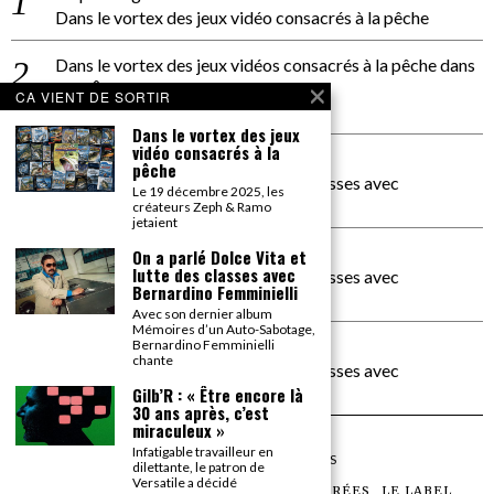
Dans le vortex des jeux vidéo consacrés à la pêche
Dans le vortex des jeux vidéos consacrés à la pêche
dans
PACÔME THIELLEMENT
CA VIENT DE SORTIR
La séance d’Hip Gnose
Dans le vortex des jeux
vidéo consacrés à la
La Patrie
dans
pêche
On a parlé Dolce Vita et lutte des classes avec
Le 19 décembre 2025, les
Bernardino Femminielli
créateurs Zeph & Ramo
jetaient
carte noire negra à l'o tiede
dans
On a parlé Dolce Vita et
lutte des classes avec
On a parlé Dolce Vita et lutte des classes avec
Bernardino Femminielli
Bernardino Femminielli
Avec son dernier album
Mémoires d’un Auto-Sabotage,
moise et son mascaré
dans
Bernardino Femminielli
chante
On a parlé Dolce Vita et lutte des classes avec
Bernardino Femminielli
Gilb’R : « Être encore là
30 ans après, c’est
miraculeux »
Infatigable travailleur en
©
2026
TOUS DROITS RÉSERVÉS
dilettante, le patron de
Versatile a décidé
LES ARTICLES
LE MAGAZINE
LES SOIRÉES
LE LABEL