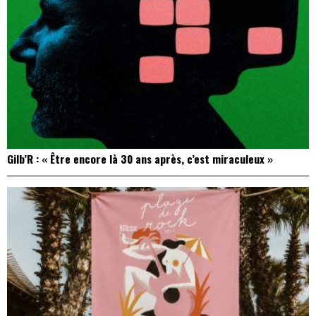
Gilb’R : « Être encore là 30 ans après, c’est miraculeux »