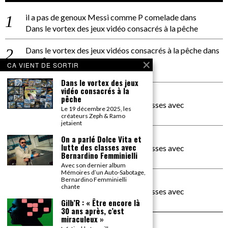
il a pas de genoux Messi comme P comelade
dans
Dans le vortex des jeux vidéo consacrés à la pêche
Dans le vortex des jeux vidéos consacrés à la pêche
dans
PACÔME THIELLEMENT
CA VIENT DE SORTIR
La séance d’Hip Gnose
Dans le vortex des jeux
vidéo consacrés à la
La Patrie
dans
pêche
On a parlé Dolce Vita et lutte des classes avec
Le 19 décembre 2025, les
Bernardino Femminielli
créateurs Zeph & Ramo
jetaient
carte noire negra à l'o tiede
dans
On a parlé Dolce Vita et
lutte des classes avec
On a parlé Dolce Vita et lutte des classes avec
Bernardino Femminielli
Bernardino Femminielli
Avec son dernier album
Mémoires d’un Auto-Sabotage,
moise et son mascaré
dans
Bernardino Femminielli
chante
On a parlé Dolce Vita et lutte des classes avec
Bernardino Femminielli
Gilb’R : « Être encore là
30 ans après, c’est
miraculeux »