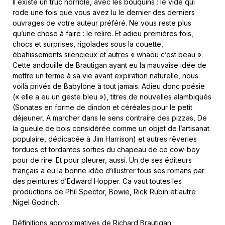
Il existe un truc horrible, avec les bouquins : le vide qui
rode une fois que vous avez lu le dernier des derniers
ouvrages de votre auteur préféré. Ne vous reste plus
qu’une chose à faire : le relire. Et adieu premières fois,
chocs et surprises, rigolades sous la couette,
ébahissements silencieux et autres « whaou c’est beau ».
Cette andouille de Brautigan ayant eu la mauvaise idée de
mettre un terme à sa vie avant expiration naturelle, nous
voilà privés de Babylone à tout jamais. Adieu donc poésie
(« elle a eu un geste bleu »), titres de nouvelles alambiqués
(Sonates en forme de dindon et céréales pour le petit
déjeuner, A marcher dans le sens contraire des pizzas, De
la gueule de bois considérée comme un objet de l’artisanat
populaire, dédicacée à Jim Harrison) et autres rêveries
tordues et tordantes sorties du chapeau de ce cow-boy
pour de rire. Et pour pleurer, aussi. Un de ses éditeurs
français a eu la bonne idée d’illustrer tous ses romans par
des peintures d’Edward Hopper. Ca vaut toutes les
productions de Phil Spector, Bowie, Rick Rubin et autre
Nigel Godrich.
Définitions approximatives de Richard Brautigan