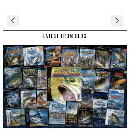
Navigation
de
LATEST FROM BLOG
l’article