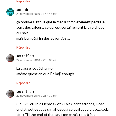
Répondre
serlach.
22 novembre 2010 à 17 h 43 min
dit :
ça prouve surtout que le mec à complètement perdu le
sens des valeurs, ce qui est certainement la pire chose
qui soit
mais bon déjà fin des seventies …
Répondre
secondflore
22 novembre 2010 à 23 h 33 min
dit :
La classe, cet échange.
(même question que Peikaji, though…)
Répondre
secondflore
22 novembre 2010 à 23 h 37 min
dit :
(Ps – « Celluloid Heroes » et « Lola » sont atroces, Dead
end street est pas si mal jusqu’à ce qu’il apparaisse… Cela
dit, « Till the end of the day » me paraît tout à fait