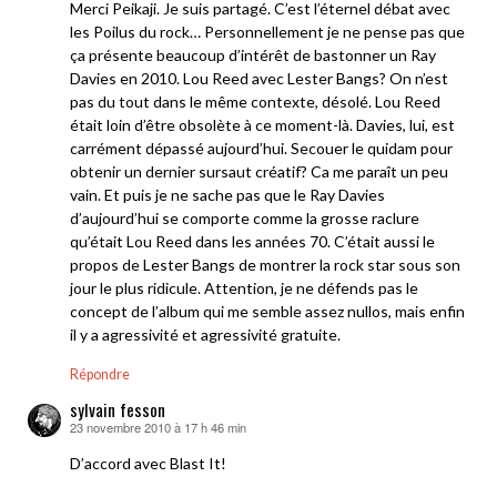
Merci Peikaji. Je suis partagé. C’est l’éternel débat avec
les Poilus du rock… Personnellement je ne pense pas que
ça présente beaucoup d’intérêt de bastonner un Ray
Davies en 2010. Lou Reed avec Lester Bangs? On n’est
pas du tout dans le même contexte, désolé. Lou Reed
était loin d’être obsolète à ce moment-là. Davies, lui, est
carrément dépassé aujourd’hui. Secouer le quidam pour
obtenir un dernier sursaut créatif? Ca me paraît un peu
vain. Et puis je ne sache pas que le Ray Davies
d’aujourd’hui se comporte comme la grosse raclure
qu’était Lou Reed dans les années 70. C’était aussi le
propos de Lester Bangs de montrer la rock star sous son
jour le plus ridicule. Attention, je ne défends pas le
concept de l’album qui me semble assez nullos, mais enfin
il y a agressivité et agressivité gratuite.
Répondre
sylvain fesson
23 novembre 2010 à 17 h 46 min
dit :
D’accord avec Blast It!