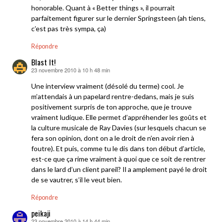
honorable. Quant à « Better things », il pourrait
parfaitement figurer sur le dernier Springsteen (ah tiens,
c’est pas très sympa, ça)
Répondre
Blast It!
23 novembre 2010 à 10 h 48 min
dit :
Une interview vraiment (désolé du terme) cool. Je
m’attendais à un papelard rentre-dedans, mais je suis
positivement surpris de ton approche, que je trouve
vraiment ludique. Elle permet d’appréhender les goûts et
la culture musicale de Ray Davies (sur lesquels chacun se
fera son opinion, dont on a le droit de n’en avoir rien à
foutre). Et puis, comme tu le dis dans ton début d’article,
est-ce que ça rime vraiment à quoi que ce soit de rentrer
dans le lard d’un client pareil? Il a amplement payé le droit
de se vautrer, s’il le veut bien.
Répondre
peikaji
23 novembre 2010 à 14 h 44 min