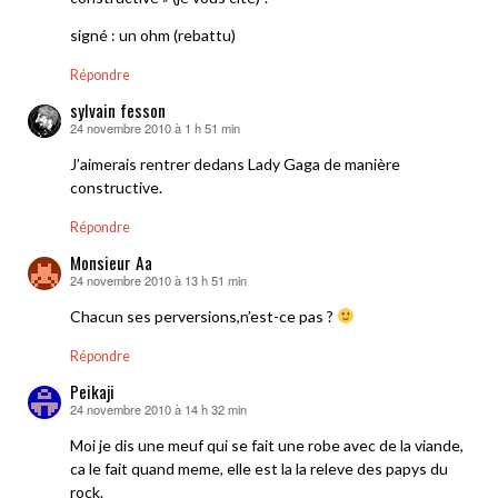
signé : un ohm (rebattu)
Répondre
sylvain fesson
24 novembre 2010 à 1 h 51 min
dit :
J’aimerais rentrer dedans Lady Gaga de manière
constructive.
Répondre
Monsieur Aa
24 novembre 2010 à 13 h 51 min
dit :
Chacun ses perversions,n’est-ce pas ?
Répondre
Peikaji
24 novembre 2010 à 14 h 32 min
dit :
Moi je dis une meuf qui se fait une robe avec de la viande,
ca le fait quand meme, elle est la la releve des papys du
rock.