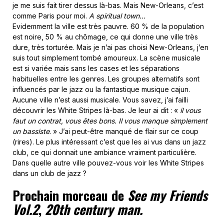
je me suis fait tirer dessus là-bas. Mais New-Orleans, c’est
comme Paris pour moi.
A spiritual town…
Evidemment la ville est très pauvre. 60 % de la population
est noire, 50 % au chômage, ce qui donne une ville très
dure, très torturée. Mais je n’ai pas choisi New-Orleans, j’en
suis tout simplement tombé amoureux. La scène musicale
est si variée mais sans les cases et les séparations
habituelles entre les genres. Les groupes alternatifs sont
influencés par le jazz ou la fantastique musique cajun.
Aucune ville n’est aussi musicale. Vous savez, j’ai failli
découvrir les White Stripes là-bas. Je leur ai dit : «
il vous
faut un contrat, vous êtes bons. Il vous manque simplement
un bassiste
. » J’ai peut-être manqué de flair sur ce coup
(rires). Le plus intéressant c’est que les ai vus dans un jazz
club, ce qui donnait une ambiance vraiment particulière.
Dans quelle autre ville pouvez-vous voir les White Stripes
dans un club de jazz ?
Prochain morceau de
See my Friends
Vol.2
,
20th century man.