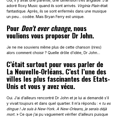
Oui, il y avait une parenté, une dimension très anglaise. J’ai
adoré Roxy Music quand ils sont arrivés.
Virginia Plain
était
fantastique. Après, ils se sont enfermés dans une musique
un peu… codée. Mais Bryan Ferry est unique.
Pour
Don’t ever change,
nous
voulions vous proposer Dr John.
Je ne me souviens même plus de cette chanson (rires)
alors comment choisir ? Quelle drôle d’idée, Dr John…
C’était surtout pour vous parler de
La Nouvelle-Orléans. C’est l’une des
villes les plus fascinantes des Etats-
Unis et vous y avez vécu.
Oui. J’ai d’ailleurs rencontré Dr John et je lui ai demandé s’il
y vivait toujours et dans quel quartier. Il m’a répondu : «
tu es
dingue ! Je suis à New-York. A New-Orleans, je serais déjà
mort.
» Ce que j’ai pu vaguement vérifier d’ailleurs puisque