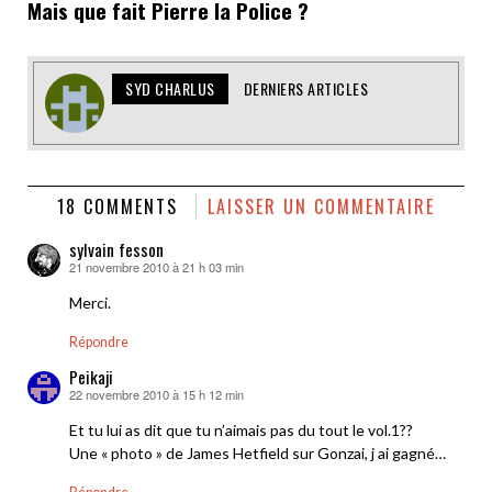
Mais que fait Pierre la Police ?
SYD CHARLUS
DERNIERS ARTICLES
18 COMMENTS
LAISSER UN COMMENTAIRE
sylvain fesson
21 novembre 2010 à 21 h 03 min
dit :
Merci.
Répondre
Peikaji
22 novembre 2010 à 15 h 12 min
dit :
Et tu lui as dit que tu n’aimais pas du tout le vol.1??
Une « photo » de James Hetfield sur Gonzai, j ai gagné…