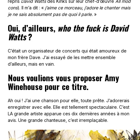
repris
David Watts
des Kinks sur leur chef-d’œuvre
All mod
cons
). Il m’a dit : «
j’aime ce morceau, j’adore le chanter mais
je ne sais absolument pas de quoi il parle.
»
Oui, d’ailleurs,
who the fuck is David
Watts
?
C’était un organisateur de concerts qui était amoureux de
mon frère Dave. J’ai essayé de les mettre ensemble
d’ailleurs, mais en vain.
Nous voulions vous proposer Amy
Winehouse pour ce titre.
Ah oui ! J’ai une chanson pour elle, toute prête. J’adorerais
enregistrer avec elle. Elle est tellement spectaculaire. C’est
LA grande artiste apparue ces dix dernières années à mon
avis. Une grande chanteuse, c’est irremplaçable.