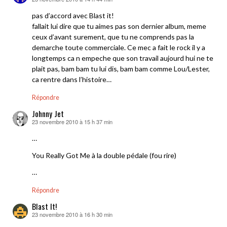
dit :
pas d’accord avec Blast it!
fallait lui dire que tu aimes pas son dernier album, meme
ceux d’avant surement, que tu ne comprends pas la
demarche toute commerciale. Ce mec a fait le rock il y a
longtemps ca n empeche que son travail aujourd hui ne te
plait pas, bam bam tu lui dis, bam bam comme Lou/Lester,
ca rentre dans l’histoire…
Répondre
Johnny Jet
23 novembre 2010 à 15 h 37 min
dit :
…
You Really Got Me à la double pédale (fou rire)
…
Répondre
Blast It!
23 novembre 2010 à 16 h 30 min
dit :