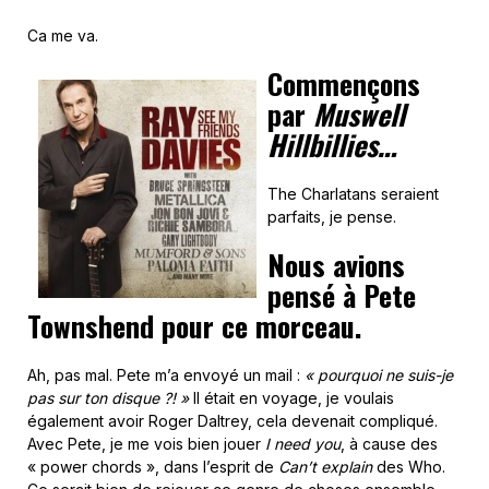
Ca me va.
Commençons
par
Muswell
Hillbillies…
The Charlatans seraient
parfaits, je pense.
Nous avions
pensé à Pete
Townshend pour ce morceau.
Ah, pas mal. Pete m’a envoyé un mail :
« pourquoi ne suis-je
pas sur ton disque ?! »
Il était en voyage, je voulais
également avoir Roger Daltrey, cela devenait compliqué.
Avec Pete, je me vois bien jouer
I need you
, à cause des
« power chords », dans l’esprit de
Can’t explain
des Who.