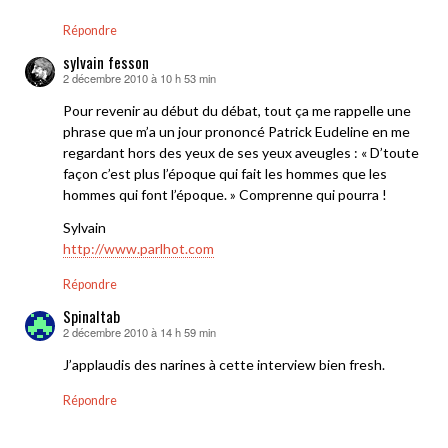
Répondre
sylvain fesson
2 décembre 2010 à 10 h 53 min
dit :
Pour revenir au début du débat, tout ça me rappelle une
phrase que m’a un jour prononcé Patrick Eudeline en me
regardant hors des yeux de ses yeux aveugles : « D’toute
façon c’est plus l’époque qui fait les hommes que les
hommes qui font l’époque. » Comprenne qui pourra !
Sylvain
http://www.parlhot.com
Répondre
Spinaltab
2 décembre 2010 à 14 h 59 min
dit :
J’applaudis des narines à cette interview bien fresh.
Répondre