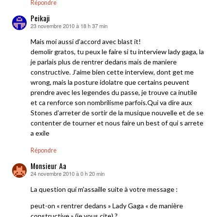
Répondre
Peikaji
23 novembre 2010 à 18 h 37 min
dit :
Mais moi aussi d’accord avec blast it!
demolir gratos, tu peux le faire si tu interview lady gaga, la
je parlais plus de rentrer dedans mais de maniere
constructive. J’aime bien cette interview, dont get me
wrong, mais la posture idolatre que certains peuvent
prendre avec les legendes du passe, je trouve ca inutile
et ca renforce son nombrilisme parfois.Qui va dire aux
Stones d’arreter de sortir de la musique nouvelle et de se
contenter de tourner et nous faire un best of qui s arrete
a exile
Répondre
Monsieur Aa
24 novembre 2010 à 0 h 20 min
dit :
La question qui m’assaille suite à votre message :
peut-on « rentrer dedans » Lady Gaga « de manière
constructive » (je vous cite) ?