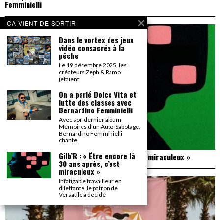
Femminielli
CA VIENT DE SORTIR
Dans le vortex des jeux
vidéo consacrés à la
pêche
Le 19 décembre 2025, les
créateurs Zeph & Ramo
jetaient
On a parlé Dolce Vita et
lutte des classes avec
Bernardino Femminielli
Avec son dernier album
Mémoires d’un Auto-Sabotage,
Bernardino Femminielli
chante
Gilb’R : « Être encore là
Gilb’R : « Être encore là 30 ans après, c’est miraculeux »
30 ans après, c’est
miraculeux »
Infatigable travailleur en
dilettante, le patron de
Versatile a décidé