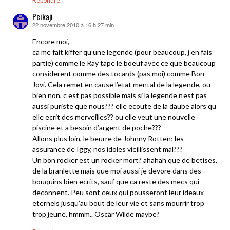
Répondre
Peikaji
22 novembre 2010 à 16 h 27 min
dit :
Encore moi,
ca me fait kiffer qu’une legende (pour beaucoup, j en fais
partie) comme le Ray tape le boeuf avec ce que beaucoup
considerent comme des tocards (pas moi) comme Bon
Jovi. Cela remet en cause l’etat mental de la legende, ou
bien non, c est pas possible mais si la legende n’est pas
aussi puriste que nous??? elle ecoute de la daube alors qu
elle ecrit des merveilles?? ou elle veut une nouvelle
piscine et a besoin d’argent de poche???
Allons plus loin, le beurre de Johnny Rotten; les
assurance de Iggy, nos idoles vieillissent mal???
Un bon rocker est un rocker mort? ahahah que de betises,
de la branlette mais que moi aussi je devore dans des
bouquins bien ecrits, sauf que ca reste des mecs qui
deconnent. Peu sont ceux qui pousseront leur ideaux
eternels jusqu’au bout de leur vie et sans mourrir trop
trop jeune, hmmm.. Oscar Wilde maybe?