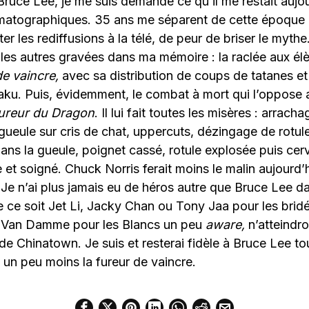
ruce Lee, je me suis demandé ce qu’il me restait aujo
atographiques. 35 ans me séparent de cette époque et
er les rediffusions à la télé, de peur de briser le myth
 les autres gravées dans ma mémoire : la raclée aux él
de vaincre,
avec sa distribution de coups de tatanes et
aku. Puis, évidemment, le combat à mort qui l’oppose
fureur du Dragon
. Il lui fait toutes les misères : arrach
gueule sur cris de chat, uppercuts, dézingage de rotule
ans la gueule, poignet cassé, rotule explosée puis cerv
e et soigné. Chuck Norris ferait moins le malin aujourd
à. Je n’ai plus jamais eu de héros autre que Bruce Lee 
 ce soit Jet Li, Jacky Chan ou Tony Jaa pour les brid
 Van Damme pour les Blancs un peu
aware,
n’atteindro
 de Chinatown. Je suis et resterai fidèle à Bruce Lee 
ui un peu moins la fureur de vaincre.