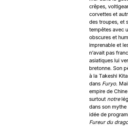
crêpes, voltige
corvettes et aut
des troupes, et 
tempêtes avec un
obscures et hum
imprenable et le
n’avait pas franc
asiatiques lui ve
bretonne. Son pè
à la Takeshi Kit
dans
Furyo
. Mai
empire de Chine 
surtout
notre
lég
dans son mythe a
idée de program
Fureur du drag