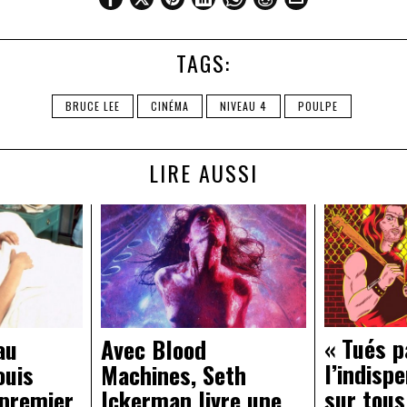
TAGS:
BRUCE LEE
CINÉMA
NIVEAU 4
POULPE
LIRE AUSSI
« Tués p
au
Avec Blood
l’indisp
ouis
Machines, Seth
sur tous
 premier
Ickerman livre une