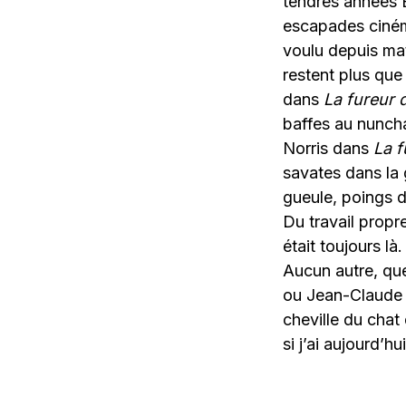
tendres années B
escapades ciném
voulu depuis mat
restent plus que
dans
La fureur 
baffes au nunch
Norris dans
La 
savates dans la 
gueule, poings d
Du travail propr
était toujours l
Aucun autre, que
ou Jean-Claude
cheville du chat
si j’ai aujourd’h