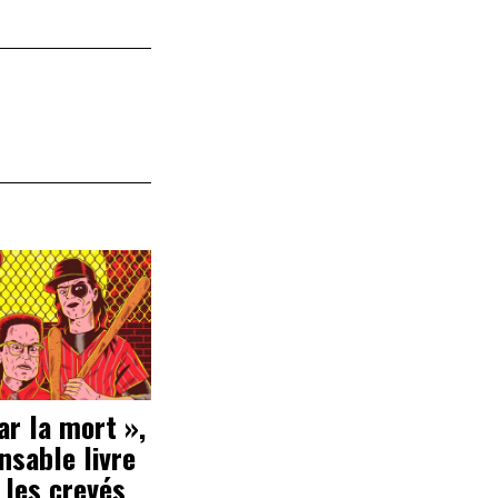
ar la mort »,
ensable livre
 les crevés