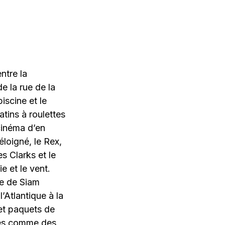
ntre la
e la rue de la
iscine et le
patins à roulettes
 cinéma d’en
éloigné, le Rex,
s Clarks et le
e et le vent.
ue de Siam
l’Atlantique à la
et paquets de
rnés comme des