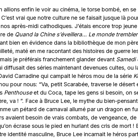
allions enfin le voir au cinéma, le torse bombé, en se
. C’est vrai que notre culture ne se faisait jusque là p
 nos après-midi cathodiques. J’étais encore trop jeune
ure de
Quand la Chine s’éveillera… Le monde tremble
tant bien en évidence dans la bibliothèque de mon père.
leté, maté en me racontant des histoires de guerre les
 mais je préférais franchement glander devant
Samedi 
i diffusait des séries maintenant devenues cultes, ou 
avid Carradine qui campait le héros mou de la série
K
u pour nous: “Va, petit Scarabée, traverse le désert et
es
Penthouse
et du Coca, tape les gens si besoin, on se
e, va ! ”. Face à Bruce Lee, le mythe du bien-pensant
omme un pétard de carnaval allumé par un dragon en fu
ers avaient besoin de vrais combats, de vengeance, de
qu’on écrase sous le pied en hurlant des cris de mort ! 
re identité masculine, Bruce Lee incarnait le héros par