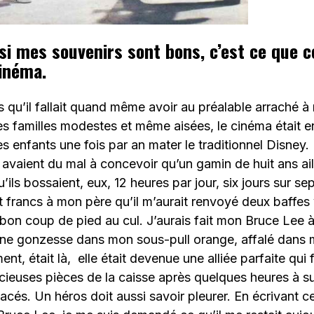
 si mes souvenirs sont bons, c’est ce que c
cinéma.
cs qu’il fallait quand même avoir au préalable arraché 
es familles modestes et même aisées, le cinéma était e
s enfants une fois par an mater le traditionnel Disney.
, avaient du mal à concevoir qu’un gamin de huit ans ail
’ils bossaient, eux, 12 heures par jour, six jours sur sep
 francs à mon père qu’il m’aurait renvoyé deux baffes v
bon coup de pied au cul. J’aurais fait mon Bruce Lee à
ne gonzesse dans mon sous-pull orange, affalé dans m
t, était là, elle était devenue une alliée parfaite qui f
récieuses pièces de la caisse après quelques heures à s
cés. Un héros doit aussi savoir pleurer. En écrivant c