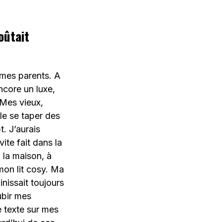
oûtait
à mes parents. A
ncore un luxe,
 Mes vieux,
le se taper des
t. J’aurais
ite fait dans la
 la maison, à
on lit cosy. Ma
inissait toujours
ubir mes
e texte sur mes