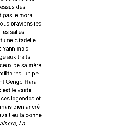
dessus des
t pas le moral
nous bravions les
les salles
 une citadelle
it Yann mais
ge aux traits
r ceux de sa mère
ilitaires, un peu
gent Gengo Hara
’est le vaste
 ses légendes et
mais bien ancré
avait eu la bonne
aincre
,
La