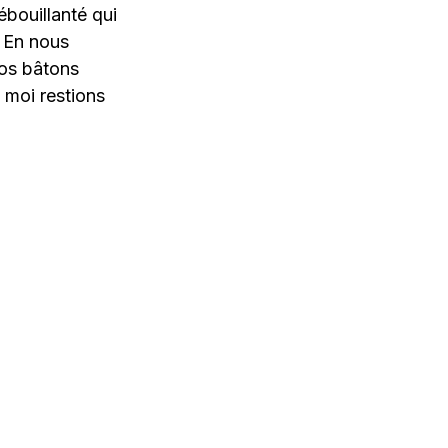
 ébouillanté qui
. En nous
nos bâtons
 moi restions