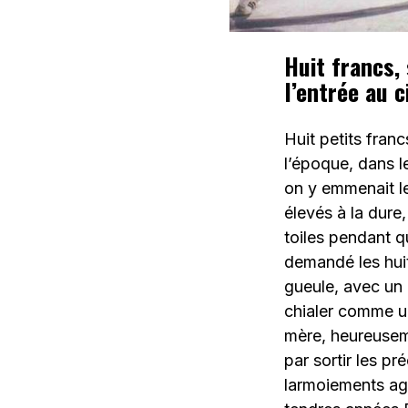
Huit francs,
l’entrée au 
Huit petits fran
l’époque, dans l
on y emmenait le
élevés à la dure
toiles pendant qu
demandé les huit
gueule, avec un 
chialer comme u
mère, heureusemen
par sortir les p
larmoiements aga