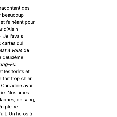
 racontant des
our beaucoup
 et fainéant pour
ra
d’Alain
 Je l’avais
 cartes qui
est à vous
de
la deuxième
ung-Fu
.
 les forêts et
 fait trop chier
 Carradine avait
rie. Nos âmes
 larmes, de sang,
En pleine
fait. Un héros à