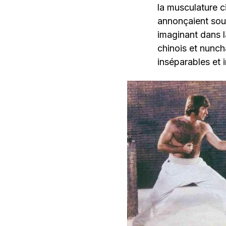
la musculature ci
annonçaient souv
imaginant dans l
chinois et nunch
inséparables et i