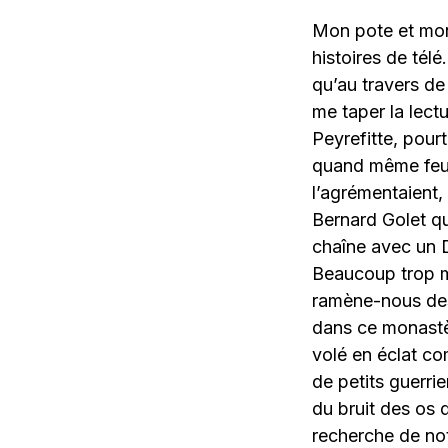
Mon pote et mon 
histoires de télé
qu’au travers de
me taper la lect
Peyrefitte, pour
quand même feuil
l’agrémentaient,
Bernard Golet qu
chaîne avec un D
Beaucoup trop mo
ramène-nous d
dans ce monastèr
volé en éclat c
de petits guerri
du bruit des os 
recherche de not