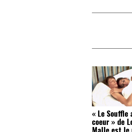
« Le Souffle 
coeur » de L
Malle est le