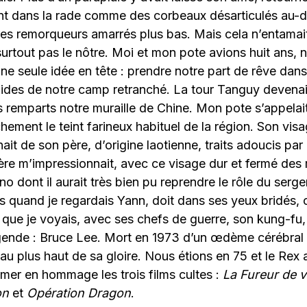
ant dans la rade comme des corbeaux désarticulés au-
res remorqueurs amarrés plus bas. Mais cela n’entamai
surtout pas le nôtre. Moi et mon pote avions huit ans, 
e seule idée en tête : prendre notre part de rêve dans 
ides de notre camp retranché. La tour Tanguy devenait
s remparts notre muraille de Chine. Mon pote s’appela
hement le teint farineux habituel de la région. Son visa
nait de son père, d’origine laotienne, traits adoucis pa
re m’impressionnait, avec ce visage dur et fermé des m
ano dont il aurait très bien pu reprendre le rôle du ser
s quand je regardais Yann, doit dans ses yeux bridés, c
que je voyais, avec ses chefs de guerre, son kung-fu,
ende : Bruce Lee. Mort en 1973 d’un œdème cérébral 
u plus haut de sa gloire. Nous étions en 75 et le Rex 
mer en hommage les trois films cultes :
La Fureur de v
on
et
Opération Dragon
.