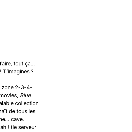
 faire, tout ça…
! T’imagines ?
la zone 2-3-4-
Z movies,
Blue
lable collection
aît de tous les
une… cave.
h ! (le serveur