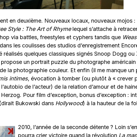
ient en deuxième. Nouveaux locaux, nouveaux mojos : l
ree Style : The Art of Rhyme
lequel s’attache à retracer
op via battles, freestyles et cyphers tandis que
Weas
 dans les coulisses des studios d’enregistrement Enc
 réalisés quelques classiques signés Snoop Dogg ou X
 propose un portrait puzzle du photographe américain 
de la photographie couleur. Et enfin (il me manque un 
is intimes
, évocation à tomber (ou plutôt à « crever p
’autobio de l’acteur) de la relation d’amour et de hain
 Herzog. Pour film d’exception, bonus d’exception : in
dirait Bukowski dans
Hollywood
) à la hauteur de la f
2010, l’année de la seconde détente ? Loin s’en
pourra crier victoire quand la révolution
La mam