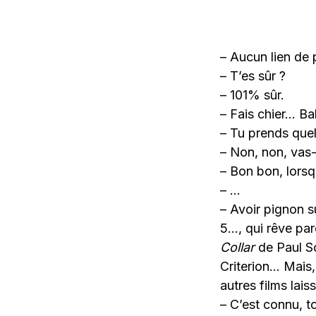
– Aucun lien de 
– T’es sûr ?
– 101% sûr.
– Fais chier… Bah
– Tu prends que
– Non, non, vas-y
– Bon bon, lorsq
– …
– Avoir pignon s
5…, qui rêve par
Collar
de Paul S
Criterion… Mais,
autres films lai
– C’est connu, t