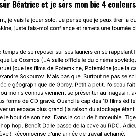
 sur Béatrice et je sors mon bic 4 couleurs
t, je vais la jouer solo. Je pense que je peux tirer la 
kine, juste fais-moi confiance et remets une tournée d
 temps de se reposer sur ses lauriers en se rappelant
que Le Cosmos (LA salle officielle du cinéma soviétiq
arue) joue les films de Potemkine, Potemkine joue la car
exandre Sokourov. Mais pas que. Surtout ne pas se scl
opécie géographique de Gorby. Petit à petit, l’oiseau fai
s ou moins connus viennent se présenter au magasin, a
 forme de CD gravé. Quand le cap des 10 films édités 
ver un espace plus grand (la raison du stockage étant 
e le bout de son nez. Dans la cour de l’immeuble, Tige
op hop, Benoît Dalle passe de la cave au RDC. Adie
e lève ! Récompense d’une année de travail acharné.