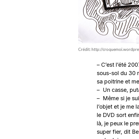
Crédit: http://croquemoi.wordpr
– C’est l’été 20
sous-sol du 30 r
sa poitrine et me
– Un casse, puta
– Même si je sui
l’objet et je me 
le DVD sort enfin
là, je peux le pr
super fier, dit B