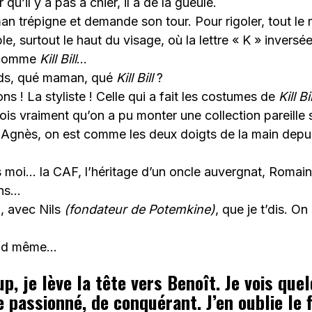
qu’il y a pas à chier, il a de la gueule.
an trépigne et demande son tour. Pour rigoler, tout le
e, surtout le haut du visage, où la lettre « K » inversé
K comme
Kill Bill
…
nds, qué maman, qué
Kill Bill
?
s ! La styliste ! Celle qui a fait les costumes de
Kill Bil
rois vraiment qu’on a pu monter une collection pareille
 Agnès, on est comme les deux doigts de la main depui
s moi… la CAF, l’héritage d’un oncle auvergnat, Romai
ins…
n, avec Nils
(fondateur de Potemkine)
, que je t’dis. On 
and même…
p, je lève la tête vers Benoît. Je vois que
 passionné, de conquérant. J’en oublie le 