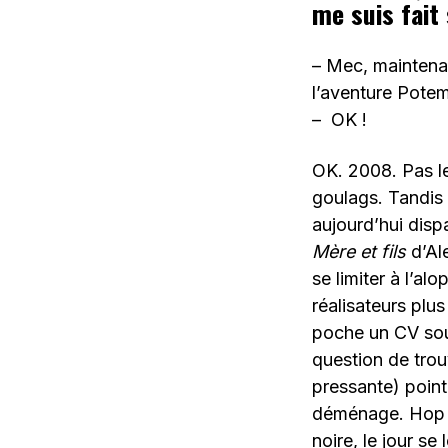
me suis fait
– Mec, maintenan
l’aventure Potem
– OK !
OK. 2008. Pas le
goulags. Tandis 
aujourd’hui disp
Mère et fils
d’Al
se limiter à l’al
réalisateurs plu
poche un CV sous
question de trou
pressante) point
déménage. Hop h
noire, le jour s