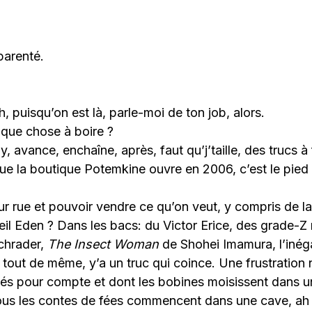
parenté.
, puisqu’on est là, parle-moi de ton job, alors.
lque chose à boire ?
, avance, enchaîne, après, faut qu’j’taille, des trucs à
ue la boutique Potemkine ouvre en 2006, c’est le pied 
ur rue et pouvoir vendre ce qu’on veut, y compris de 
eil Eden ? Dans les bacs: du Victor Erice, des grade-
chrader,
The Insect Woman
de Shohei Imamura, l’inéga
 tout de même, y’a un truc qui coince. Une frustration n
ssés pour compte et dont les bobines moisissent dans 
ous les contes de fées commencent dans une cave, ah a