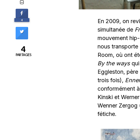
En 2009, on rev
4
simultanée de
F
mouvement hip-h
nous transporte
4
Room, où ont été
PARTAGES
By the ways
qui
Eggleston, père 
trois fois),
Ennem
conformément à l
Kinski et Werner
Wenner Zergog (
fétiche.