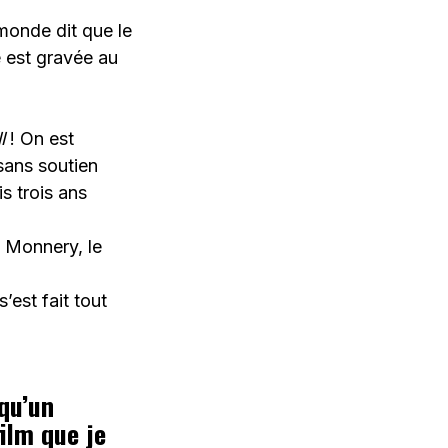
 monde dit que le
e est gravée au
l
! On est
 sans soutien
s trois ans
n Monnery, le
s’est fait tout
lqu’un
film que je