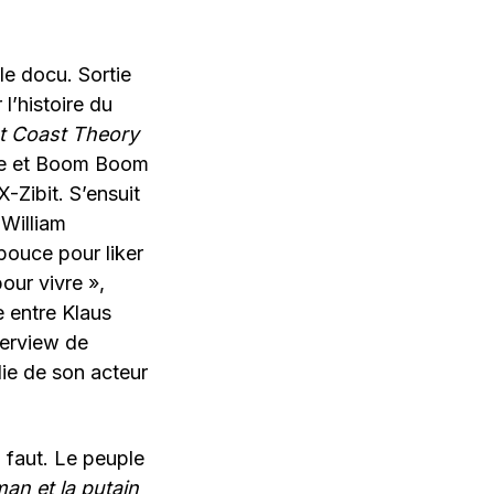
e docu. Sortie
 l’histoire du
t Coast Theory
ore et Boom Boom
-Zibit. S’ensuit
William
pouce pour liker
our vivre »,
e entre Klaus
terview de
olie de son acteur
 faut. Le peuple
an et la putain