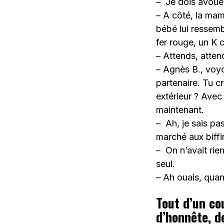
– Je dois avouer 
– A côté, la mam
bébé lui ressembl
fer rouge, un 
– Attends, atte
– Agnès B., voyon
partenaire. Tu c
extérieur ? Avec
maintenant.
– Ah, je sais pa
marché aux biff
– On n’avait rie
seul.
– Ah ouais, qu
Tout d’un cou
d’honnête, de