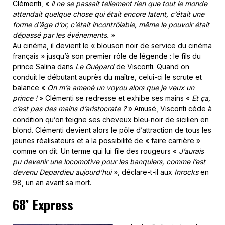
Clémenti, «
il ne se passait tellement rien que tout le monde
attendait quelque chose qui était encore latent, c’était une
forme d’âge d’or, c’était incontrôlable, même le pouvoir était
dépassé par les événements.
»
Au cinéma, il devient le « blouson noir de service du cinéma
français » jusqu’à son premier rôle de légende : le fils du
prince Salina dans
Le Guépard
de Visconti. Quand on
conduit le débutant auprès du maître, celui-ci le scrute et
balance «
On m’a amené un voyou alors que je veux un
prince !
» Clémenti se redresse et exhibe ses mains «
Et ça,
c’est pas des mains d’aristocrate ?
» Amusé, Visconti cède à
condition qu’on teigne ses cheveux bleu-noir de sicilien en
blond. Clémenti devient alors le pôle d’attraction de tous les
jeunes réalisateurs et a la possibilité de « faire carrière »
comme on dit. Un terme qui lui file des rougeurs «
J’aurais
pu devenir une locomotive pour les banquiers, comme l’est
devenu Depardieu aujourd’hui
», déclare-t-il aux
Inrocks
en
98, un an avant sa mort.
68’ Express