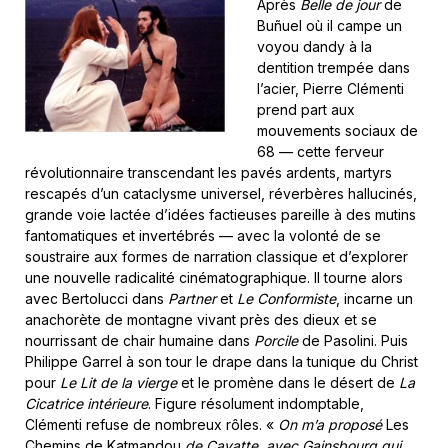
Après
Belle de jour
de
Buñuel où il campe un
voyou dandy à la
dentition trempée dans
l’acier, Pierre Clémenti
prend part aux
mouvements sociaux de
68 — cette ferveur
révolutionnaire transcendant les pavés ardents, martyrs
rescapés d’un cataclysme universel, réverbères hallucinés,
grande voie lactée d’idées factieuses pareille à des mutins
fantomatiques et invertébrés — avec la volonté de se
soustraire aux formes de narration classique et d’explorer
une nouvelle radicalité cinématographique. Il tourne alors
avec Bertolucci dans
Partner
et
Le Conformiste
, incarne un
anachorète de montagne vivant près des dieux et se
nourrissant de chair humaine dans
Porcile
de Pasolini. Puis
Philippe Garrel à son tour le drape dans la tunique du Christ
pour
Le Lit de la vierge
et le promène dans le désert de
La
Cicatrice intérieure
. Figure résolument indomptable,
Clémenti refuse de nombreux rôles. «
On m’a proposé
Les
Chemins de Katmandou
de Cayatte, avec Gainsbourg qui