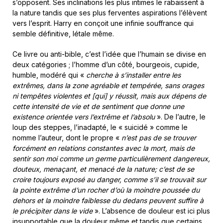
s’opposent. Ses inclinations les plus intimes le rabaissent à
la nature tandis que ses plus ferventes aspirations l’élèvent
vers l’esprit. Harry en conçoit une infinie souffrance qui
semble définitive, létale même.
Ce livre ou anti-bible, c’est l’idée que l’humain se divise en
deux catégories ; l’homme d’un côté, bourgeois, cupide,
humble, modéré qui «
cherche à s’installer entre les
extrêmes, dans la zone agréable et tempérée, sans orages
ni tempêtes violentes et [qui] y réussit, mais aux dépens de
cette intensité de vie et de sentiment que donne une
existence orientée vers l’extrême et l’absolu
». De l’autre, le
loup des steppes, l’inadapté, le « suicidé » comme le
nomme l’auteur, dont le propre «
n’est pas de se trouver
forcément en relations constantes avec la mort, mais de
sentir son moi comme un germe particulièrement dangereux,
douteux, menaçant, et menacé de la nature; c’est de se
croire toujours exposé au danger, comme s’il se trouvait sur
la pointe extrême d’un rocher d’où la moindre poussée du
dehors et la moindre faiblesse du dedans peuvent suffire à
le précipiter dans le vide
». L’absence de douleur est ici plus
insupportable que la douleur même et tandis que certains