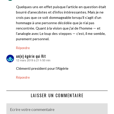
Quelques uns en effet puisque l’article en question était
bourré d’anecdotes et d’infos intéressantes. Mais je ne
crois pas que ce soit dommageable lorsqu’il s’agit d’un
hommage à une personne décédée que je n’ai pas
rencontrée. Quant à la vision que j’ai de l’homme — et
l’analogie avec Le loup des steppes — c’est, il me semble,
purement personnel.
Répondre
un(e) égérie qui Rit
12 mars 2019 à 21 h 50 min
dit :
Clémenti president pour l’Algérie
Répondre
LAISSER UN COMMENTAIRE