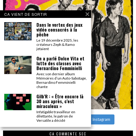
CA VIENT DE SORTIR
Dans le vortex des jeux
vidéo consacrés à la
pêche
Le 19 décembre 2025, les
créateurs Zeph & Ramo
jetaient
On a parlé Dolce Vita et
lutte des classes avec
Bernardino Femminielli
Avec son dernier album
Mémoires d’un Auto-Sabotage,
Bernardino Femminielli
chante
Gilb’R : « Être encore là
30 ans après, c’est
miraculeux »
Infatigable travailleur en
dilettante, le patron de
CHARGER PLUS
Suivre sur Instagram
Versatile a décidé
CA COMMENTE SEC