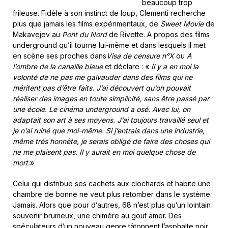
beaucoup trop
frileuse. Fidèle à son instinct de loup, Clementi recherche
plus que jamais les films expérimentaux, de
Sweet Movie
de
Makavejev au
Pont du Nord
de Rivette. A propos des films
underground qu’il tourne lui-même et dans lesquels il met
en scène ses proches dans
Visa de censure n°X
ou
A
l’ombre de la canaille bleue
et déclare : «
Il y a en moi la
volonté de ne pas me galvauder dans des films qui ne
méritent pas d’être faits. J’ai découvert qu’on pouvait
réaliser des images en toute simplicité, sans être passé par
une école. Le cinéma underground a osé. Avec lui, on
adaptait son art à ses moyens. J’ai toujours travaillé seul et
je n’ai ruiné que moi-même. Si j’entrais dans une industrie,
même très honnête, je serais obligé de faire des choses qui
ne me plaisent pas. Il y aurait en moi quelque chose de
mort.
»
Celui qui distribue ses cachets aux clochards et habite une
chambre de bonne ne veut plus retomber dans le système.
Jamais. Alors que pour d’autres, 68 n’est plus qu’un lointain
souvenir brumeux, une chimère au gout amer. Des
spéculateurs d’un nouveau genre tâtonnent l’asphalte noir