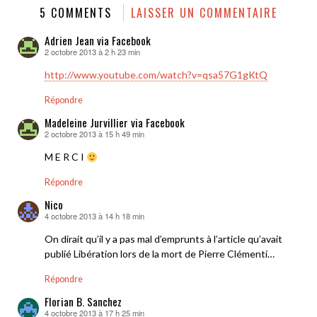
5 COMMENTS
LAISSER UN COMMENTAIRE
Adrien Jean via Facebook
2 octobre 2013 à 2 h 23 min
dit :
http://www.youtube.com/watch?v=qsa57G1gKtQ
Répondre
Madeleine Jurvillier via Facebook
2 octobre 2013 à 15 h 49 min
dit :
M E R C I
Répondre
Nico
4 octobre 2013 à 14 h 18 min
dit :
On dirait qu’il y a pas mal d’emprunts à l’article qu’avait
publié Libération lors de la mort de Pierre Clémenti…
Répondre
Florian B. Sanchez
4 octobre 2013 à 17 h 25 min
dit :