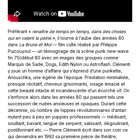
Préférant «
renaître de temps en temps, dans des choses
qui en valent la peine
», il tourne à l’aube des années 80
dans
La Brune et Moi
— film culte réalisé par Philippe
Puicouyoul — un témoignage de la scène punk new-wave
fin 70/début 80 avec en images des groupes comme
Marquis de Sade, Dogs, Edith Nylon ou Astroflash. Clémenti
y joue un homme d’affaire qui s’éprend d’une punkette,
Anouschka, une égérie de l’époque. Prestation minimaliste,
presque récitatif, cheveux grisonnants, visage émacié et
cette beauté intacte et incandescente d’un écorché vif. On
s’enfonce alors dans les années 80 qui passent tels une
succession de nuées anxieuses et opaques. Durant cette
décennie, où nombre de hippies révolutionnaires d’antan
mutent peu à peu en yuppies professionnels — médisant,
souillant, bavant, langue de serpent, salissant, dégoulinant,
postillonnant etc. — Pierre Clémenti écrit dans son coin ce
qui deviendra en 1992 sa première pièce de théâtre,