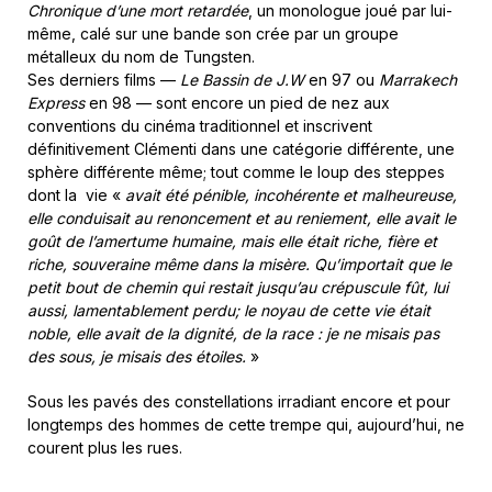
Chronique d’une mort retardée
, un monologue joué par lui-
même, calé sur une bande son crée par un groupe
métalleux du nom de Tungsten.
Ses derniers films —
Le Bassin de J.W
en 97 ou
Marrakech
Express
en 98 — sont encore un pied de nez aux
conventions du cinéma traditionnel et inscrivent
définitivement Clémenti dans une catégorie différente, une
sphère différente même; tout comme le loup des steppes
dont la vie «
avait été pénible, incohérente et malheureuse,
elle conduisait au renoncement et au reniement, elle avait le
goût de l’amertume humaine, mais elle était riche, fière et
riche, souveraine même dans la misère. Qu’importait que le
petit bout de chemin qui restait jusqu’au crépuscule fût, lui
aussi, lamentablement perdu; le noyau de cette vie était
noble, elle avait de la dignité, de la race : je ne misais pas
des sous, je misais des étoiles.
»
Sous les pavés des constellations irradiant encore et pour
longtemps des hommes de cette trempe qui, aujourd’hui, ne
courent plus les rues.