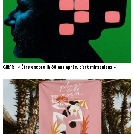
Gilb’R : « Être encore là 30 ans après, c’est miraculeux »