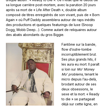
sa longue carrière post-mortem, avec la parution 20 jours
après sa mort de « Life After Death », double album
composé de titres enregistrés de son vivant, puis de « Born
Again » où Puff Daddy assemblera autour de raps inédits
des productions et quelques featurings de luxe (Snoop
Dogg, Mobb Deep…). Comme autant de reliquaires autour
des abatis abondants du gros Biggie.
Fantôme sur la bande,
flow d’outre-tombe
incorruptiblement brut.
Ses plus grands hits, il
les aura eu mort. Il paraît
si loin sur
Mo’ Money
Mo’ problems
, tenant le
micro depuis l’au-delà,
brodant autour de ses
deux obsessions, le
sexe et la mort. « Ready
to die » se partageait
déjà sur cette ligne, en