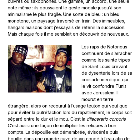
cuivres ou saxophones. Une gamme, un accord, une seule
note même : ils poussaient le geste modale jusqu’à son
minimalisme le plus fragile. Une sorte de bleu : un bleu
monotone, un paysage traversé en train. Des immeubles,
hangars maisons dont j’essayais de retenir la succession.
Mais chaque fois il me semblait en découvrir de nouveaux.
Les raps de Notorious
continuent de s’arracher
comme les sainte tripes
de Saint Louis crevant
de dysenterie lors de sa
croisade merdique qui
le vit confondre Tunis
avec Jerusalem. Il
mourut en terre
étrangère, alors on recourut à l’usage teuton qui veut que
pour éviter la putréfaction lors du rapatriement, le corps soit
séparé entre le dur et le mou. C’est la
dilaceratio corporis
.
C’est aussi une façon de multiplier les reliques à bon
compte. La dépouille est démembrée, éviscérée puis
bouillie dans une grande cuve de vin coupé à l’eau afin de