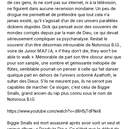
de ces gens, ils ne sont pas sur internet, ni à la télévision,
ne figurent dans aucune recension mondaine. Un peu de
drogue me permettrait de prétendre que tout cela n’a
jamais existé, qu’il s’agissait d’un de ces univers parallèles
dickiens stupides. Dick qui pensait avoir des souvenirs de
mondes corrigés depuis par la main de Dieu, ce qui devait
sérieusement compliquer sa psychanalyse. Restait le
souvenir d’un titre désormais introuvable de Notorious B.I.G.,
voire de Junior M.A.F.I.A, « if they don’t die, they won’t be
able to walk ». Mémorable de part son titre obscur ainsi que
pour son sample, une sombre et gémissante mélopée de
flûtes, semblable pourrait-on penser à celle qui fait danser
quelque part en dehors de l’univers ordonné Azathoth, le
sultan des Dieux. S’ils ne meurent pas, ils ne seront pas
capables de marcher. Ce slogan, c’est celui de Biggie
Smalls, grand ancien du rap plus connu sous le nom de
Notorious B.I.G.
https://www.youtube.com/watch?v=d8H5jTdFNx8
Biggie Smalls est mort assassiné après avoir sorti un seul et
unique album : « Ready to Die ». Ce n’était que le début de