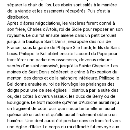
séparer la chair de l’os. Les abatis sont salés à la manière
de la viande et les ossements récupérés. Puis c’est la
distribution.
Après d’âpres négociations, les viscères furent donné à
son frère, Charles d’Artois, roi de Sicile pour reposer en son
royaume. Le dur fut ensuite amené dans un petit cercueil
jusqu’à la basilique Saint Denis, nécropole des rois de
France, sous la garde de Philippe 3 le hardi, le fils de Saint
Louis. Philippe le Bel obtint ensuite l’accord du Pape pour
transférer une partie des ossements, devenus reliques
sacrés d’un saint canonisé, jusqu’à la Sainte Chapelle. Les
moines de Saint Denis cédèrent le crâne à l’exception du
menton, des dents et de la mâchoire inférieure. Philippe le
Bel donna ensuite au roi de Norvège les phalanges des
doigts pour une de ses églises. Il distribua par la suite des
os, des côtes à divers vassaux, les ducs de Berry ou de
Bourgogne. Le Goff raconte qu’Anne d’Autriche aurait reçu
un fragment de côte, puis que mécontente elle en aurait
quémandé un autre et qu’elle aurait finalement obtenu un
humérus. Une dent aurait été perdue dans un transfert vers
une église d’Italie. Le corps du roi diffracté fut envoyé aux