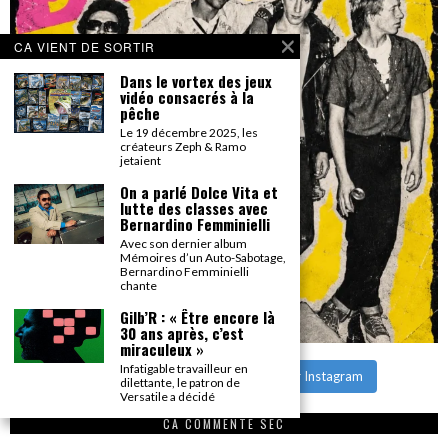
CA VIENT DE SORTIR
Dans le vortex des jeux
vidéo consacrés à la
pêche
Le 19 décembre 2025, les
créateurs Zeph & Ramo
jetaient
On a parlé Dolce Vita et
lutte des classes avec
Bernardino Femminielli
Avec son dernier album
Mémoires d’un Auto-Sabotage,
Bernardino Femminielli
chante
Gilb’R : « Être encore là
30 ans après, c’est
miraculeux »
Infatigable travailleur en
CHARGER PLUS
Suivre sur Instagram
dilettante, le patron de
Versatile a décidé
CA COMMENTE SEC