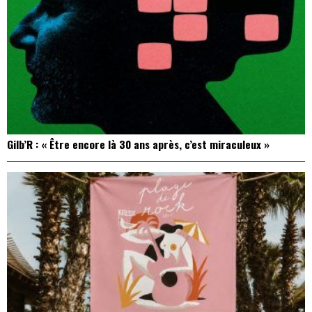
Gilb’R : « Être encore là 30 ans après, c’est miraculeux »