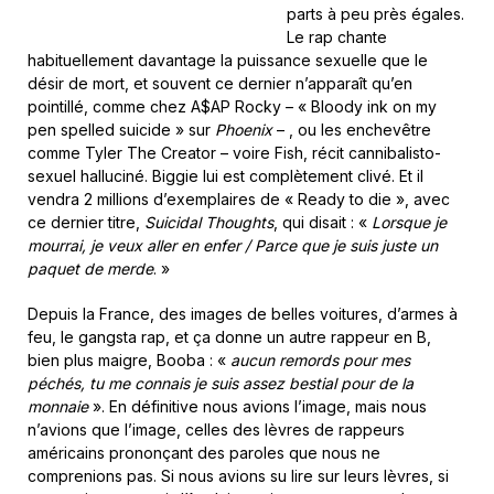
parts à peu près égales.
Le rap chante
habituellement davantage la puissance sexuelle que le
désir de mort, et souvent ce dernier n’apparaît qu’en
pointillé, comme chez A$AP Rocky – « Bloody ink on my
pen spelled suicide » sur
Phoenix
– , ou les enchevêtre
comme Tyler The Creator – voire Fish, récit cannibalisto-
sexuel halluciné. Biggie lui est complètement clivé. Et il
vendra 2 millions d’exemplaires de « Ready to die », avec
ce dernier titre,
Suicidal Thoughts
, qui disait : «
Lorsque je
mourrai, je veux aller en enfer / Parce que je suis juste un
paquet de merde
. »
Depuis la France, des images de belles voitures, d’armes à
feu, le gangsta rap, et ça donne un autre rappeur en B,
bien plus maigre, Booba : «
aucun remords pour mes
péchés, tu me connais je suis assez bestial pour de la
monnaie
». En définitive nous avions l’image, mais nous
n’avions que l’image, celles des lèvres de rappeurs
américains prononçant des paroles que nous ne
comprenions pas. Si nous avions su lire sur leurs lèvres, si