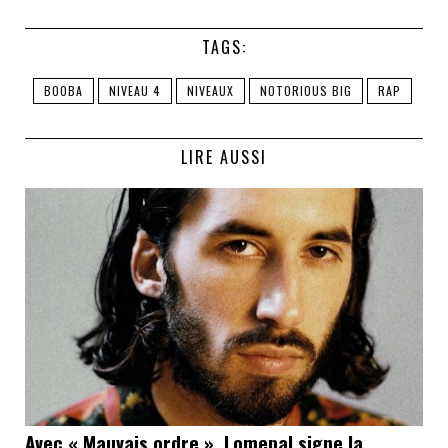
TAGS:
BOOBA
NIVEAU 4
NIVEAUX
NOTORIOUS BIG
RAP
LIRE AUSSI
Avec « Mauvais ordre », Lomepal signe la