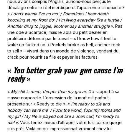
nous avions compris l’Anglais, aurions-nous perçus le
décalage entre le réel merdique et l’apparence clinquante ?
«
I don’t wanna live no mo’ / Sometimes I hear death
knocking at my front do’ / I’m living everyday like a hustle /
Another drug to juggle, another day another struggle
». Pas
une ode à Scarface, mais le Zola du petit dealer en
prolétaire défoncé par le travail – « I know how it feel to
wake up fucked up / Pockets broke as hell, another rock
to sell » – vivant dans un monde de violence, vendant du
crack pour nourrir sa fille et payer les factures.
«
You better grab your gun cause I’m
ready
»
«
My shit is deep, deeper than my grave, G
» rapport à sa
masse corporelle. L’obsession de la mort est partout
présente sur « Ready to die ». «
I’m ready to die and
nobody can save me / Fuck the world, fuck my moms and
my girl / My life is played out like a Jheri curl, I’m ready to
die!
». Vous feriez mieux d’attraper votre fusil parce que je
suis prêt. Voilà ce qui impressionnait vraiment chez lui :