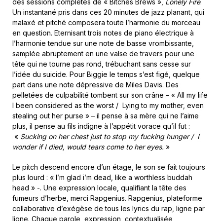
des sessions complètes de « Bitches Brews »,
Lonely Fire
.
Un instantané pris dans ces 20 minutes de jazz planant, qui
malaxé et pitché composera toute l’harmonie du morceau
en question. Eternisant trois notes de piano électrique à
l’harmonie tendue sur une note de basse vrombissante,
samplée abruptement en une valse de travers pour une
tête qui ne tourne pas rond, trébuchant sans cesse sur
l’idée du suicide. Pour Biggie le temps s’est figé, quelque
part dans une note dépressive de Miles Davis. Des
pelletées de culpabilité tombent sur son crâne – « All my life
I been considered as the worst / Lying to my mother, even
stealing out her purse » – il pense à sa mère qui ne l’aime
plus, il pense au fils indigne à l’appétit vorace qu’il fut :
«
Sucking on her chest just to stop my fucking hunger / I
wonder if I died, would tears come to her eyes.
»
Le pitch descend encore d’un étage, le son se fait toujours
plus lourd : « I’m glad i’m dead, like a worthless buddah
head » -. Une expression locale, qualifiant la tête des
fumeurs d’herbe, merci Rapgenius. Rapgenius, plateforme
collaborative d’exégèse de tous les lyrics du rap, ligne par
ligne. Chaque parole, expression, contextualisée,