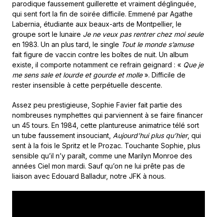
parodique faussement guillerette et vraiment déglinguée,
qui sent fort la fin de soirée difficile. Emmené par Agathe
Labernia, étudiante aux beaux-arts de Montpellier, le
groupe sort le lunaire
Je ne veux pas rentrer chez moi seule
en 1983. Un an plus tard, le single
Tout le monde s’amuse
fait figure de vaccin contre les boîtes de nuit. Un album
existe, il comporte notamment ce refrain geignard : «
Que je
me sens sale et lourde et gourde et molle
». Difficile de
rester insensible à cette perpétuelle descente.
Assez peu prestigieuse, Sophie Favier fait partie des
nombreuses nymphettes qui parviennent à se faire financer
un 45 tours. En 1984, cette plantureuse animatrice télé sort
un tube faussement insouciant,
Aujourd’hui plus qu’hier
, qui
sent à la fois le Spritz et le Prozac. Touchante Sophie, plus
sensible qu’il n’y paraît, comme une Marilyn Monroe des
années Ciel mon mardi. Sauf qu’on ne lui prête pas de
liaison avec Edouard Balladur, notre JFK à nous.