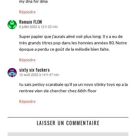
my dna for dma
Répondre
Romain FLON
6 juillet 2022 à 12 h 23 min
dit :
Super papier que j’aurais aimé voir plus long. Il y a eu de
très grands titres pop dans les honnies années 80. Notre
époque a perdu ce goût de la mélodie bien faite.
Répondre
sixty six fuckers
12 août 2022 à 14 h 47 min
dit :
tu sais petioy scarabaie qu’il ya un novo stinky toys ep a la
rentree vien sle chercher chez 66th floor
Répondre
LAISSER UN COMMENTAIRE