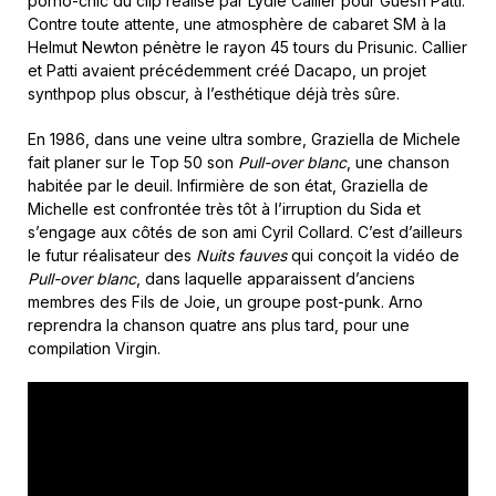
porno-chic du clip réalisé par Lydie Callier pour Guesh Patti.
Contre toute attente, une atmosphère de cabaret SM à la
Helmut Newton pénètre le rayon 45 tours du Prisunic. Callier
et Patti avaient précédemment créé Dacapo, un projet
synthpop plus obscur, à l’esthétique déjà très sûre.
En 1986, dans une veine ultra sombre, Graziella de Michele
fait planer sur le Top 50 son
Pull-over blanc
, une chanson
habitée par le deuil. Infirmière de son état, Graziella de
Michelle est confrontée très tôt à l’irruption du Sida et
s’engage aux côtés de son ami Cyril Collard. C’est d’ailleurs
le futur réalisateur des
Nuits fauves
qui conçoit la vidéo de
Pull-over blanc
, dans laquelle apparaissent d’anciens
membres des Fils de Joie, un groupe post-punk. Arno
reprendra la chanson quatre ans plus tard, pour une
compilation Virgin.