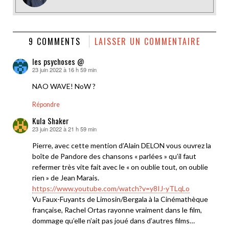
9 COMMENTS
LAISSER UN COMMENTAIRE
les psychoses @
23 juin 2022 à 16 h 59 min
dit :
NAO WAVE! NoW ?
Répondre
Kula Shaker
23 juin 2022 à 21 h 59 min
dit :
Pierre, avec cette mention d’Alain DELON vous ouvrez la
boîte de Pandore des chansons « parlées » qu’il faut
refermer très vite fait avec le « on oublie tout, on oublie
rien » de Jean Marais.
https://www.youtube.com/watch?v=y8IJ-yTLqLo
Vu Faux-Fuyants de Limosin/Bergala à la Cinémathèque
française, Rachel Ortas rayonne vraiment dans le film,
dommage qu’elle n’ait pas joué dans d’autres films…