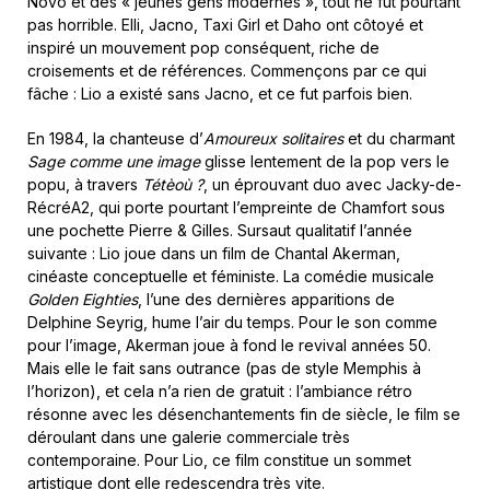
Novö et des « jeunes gens mödernes », tout ne fut pourtant
pas horrible. Elli, Jacno, Taxi Girl et Daho ont côtoyé et
inspiré un mouvement pop conséquent, riche de
croisements et de références. Commençons par ce qui
fâche : Lio a existé sans Jacno, et ce fut parfois bien.
En 1984, la chanteuse d’
Amoureux solitaires
et du charmant
Sage comme une image
glisse lentement de la pop vers le
popu, à travers
Tétèoù ?
, un éprouvant duo avec Jacky-de-
RécréA2, qui porte pourtant l’empreinte de Chamfort sous
une pochette Pierre & Gilles. Sursaut qualitatif l’année
suivante : Lio joue dans un film de Chantal Akerman,
cinéaste conceptuelle et féministe. La comédie musicale
Golden Eighties
, l’une des dernières apparitions de
Delphine Seyrig, hume l’air du temps. Pour le son comme
pour l’image, Akerman joue à fond le revival années 50.
Mais elle le fait sans outrance (pas de style Memphis à
l’horizon), et cela n’a rien de gratuit : l’ambiance rétro
résonne avec les désenchantements fin de siècle, le film se
déroulant dans une galerie commerciale très
contemporaine. Pour Lio, ce film constitue un sommet
artistique dont elle redescendra très vite.