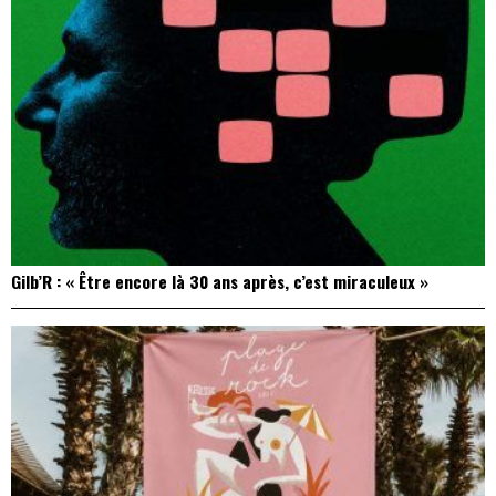
Gilb’R : « Être encore là 30 ans après, c’est miraculeux »