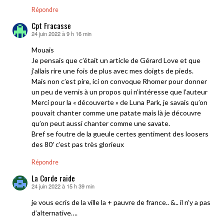
Répondre
Cpt Fracasse
24 juin 2022 à 9 h 16 min
dit :
Mouais
Je pensais que c’était un article de Gérard Love et que
j’allais rire une fois de plus avec mes doigts de pieds.
Mais non c’est pire, ici on convoque Rhomer pour donner
un peu de vernis à un propos qui n’intéresse que l’auteur
Merci pour la « découverte » de Luna Park, je savais qu’on
pouvait chanter comme une patate mais là je découvre
qu’on peut aussi chanter comme une savate.
Bref se foutre de la gueule certes gentiment des loosers
des 80′ c’est pas très glorieux
Répondre
La Corde raide
24 juin 2022 à 15 h 39 min
dit :
je vous ecris de la ville la + pauvre de france.. &.. il n’y a pas
d’alternative….