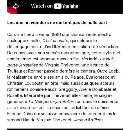
Les one hit wonders ne sortent pas de nulle part
Caroline Loeb crée en 1986 une chansonnette électro
chaloupée-molle,
C’est la ouate,
qui célèbre le
désengagement et l’indifférence en matière de séduction.
Deux ans avant son succès radiophonique, cette styliste et
comédienne est apparue dans un film très indé,
La Nuit
porte-jarretelles
de Virginie Thévenet, une actrice de
Truffaut et Rohmer passée derrière la caméra. Outre Loeb,
la réalisatrice enrôle ses amis du Palace,
Eva Ionesco
et
Christian Louboutin en tête, mais aussi quelques acteurs
rohmériens comme Pascal Greggory, Arielle Dombasle et
Rosette. Interprété par Thévenet elle-même, le single-
générique
La Nuit porte-jarretelles
sort dans le commerce,
assez discrètement. La chanson séduit tout de même
Etienne Daho qui se laisse convaincre de tourner dans le
second film de Virginie Thévenet,
Jeux d’Artifices
.