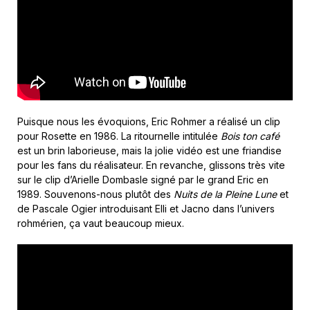
Puisque nous les évoquions, Eric Rohmer a réalisé un clip
pour Rosette en 1986. La ritournelle intitulée
Bois ton café
est un brin laborieuse, mais la jolie vidéo est une friandise
pour les fans du réalisateur. En revanche, glissons très vite
sur le clip d’Arielle Dombasle signé par le grand Eric en
1989. Souvenons-nous plutôt des
Nuits de la Pleine Lune
et
de Pascale Ogier introduisant Elli et Jacno dans l’univers
rohmérien, ça vaut beaucoup mieux.