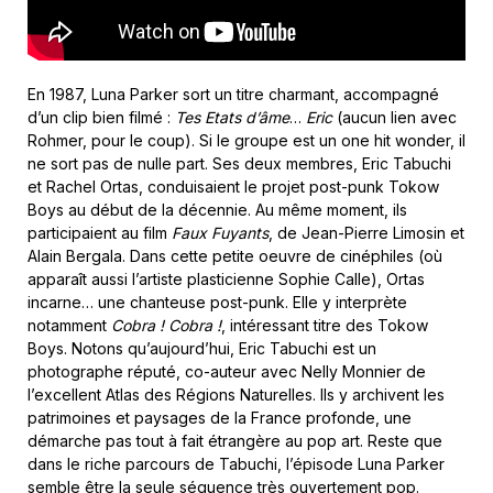
En 1987, Luna Parker sort un titre charmant, accompagné
d’un clip bien filmé :
Tes Etats d’âme
…
Eric
(aucun lien avec
Rohmer, pour le coup). Si le groupe est un one hit wonder, il
ne sort pas de nulle part. Ses deux membres, Eric Tabuchi
et Rachel Ortas, conduisaient le projet post-punk Tokow
Boys au début de la décennie. Au même moment, ils
participaient au film
Faux Fuyants
, de Jean-Pierre Limosin et
Alain Bergala. Dans cette petite oeuvre de cinéphiles (où
apparaît aussi l’artiste plasticienne Sophie Calle), Ortas
incarne… une chanteuse post-punk. Elle y interprète
notamment
Cobra ! Cobra !
, intéressant titre des Tokow
Boys. Notons qu’aujourd’hui, Eric Tabuchi est un
photographe réputé, co-auteur avec Nelly Monnier de
l’excellent Atlas des Régions Naturelles. Ils y archivent les
patrimoines et paysages de la France profonde, une
démarche pas tout à fait étrangère au pop art. Reste que
dans le riche parcours de Tabuchi, l’épisode Luna Parker
semble être la seule séquence très ouvertement pop.