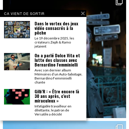
CA VIENT DE SORTIR
Dans le vortex des jeux
vidéo consacrés à la
pêche
Le 19 décembre 2025, les
créateurs Zeph & Ramo
jetaient
On a parlé Dolce Vita et
lutte des classes avec
Bernardino Femminielli
Avec son dernier album
Mémoires d’un Auto-Sabotage,
Bernardino Femminielli
chante
Gilb’R : « Être encore là
30 ans après, c’est
miraculeux »
Infatigable travailleur en
dilettante, le patron de
Versatile a décidé