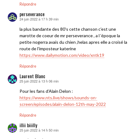
Répondre
perseverance
24 juin 2022 à 17 h 39 min
dit :
la plus bandante des 80’s cette chanson c’est une
marotte de coeur de mr perseverance , a l ‘époque la
petite nogerra avais du chien ,helas apres elle a croisé la
route de l’imposteur katerine
https://www.dailymotion.com/video/xntk19
Répondre
Laurent Blanc
25 juin 2022 à 13 h 06 min
dit :
Pour les fans d’Alain Delon :
https://www.nts.live/shows/sounds-on-
screen/episodes/alain-delon-12th-may-2022
Répondre
illii biiilly
25 juin 2022 à 14 h 50 min
dit :