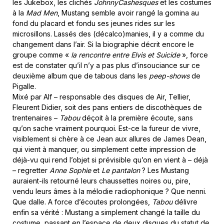
les Jukebox, les clichés
JohnnyCashesques
et les costumes
à la
Mad Men
, Mustang semble avoir rangé la gomina au
fond du placard et fondu ses jeunes rides sur les
microsillons. Lassés des (décalco)manies, il y a comme du
changement dans l’air. Si la biographie décrit encore le
groupe comme «
la rencontre entre Elvis et Suicide
», force
est de constater qu’il n’y a pas plus d’insouciance sur ce
deuxième album que de tabous dans les
peep-shows
de
Pigalle.
Mixé par Alf – responsable des disques de Air, Tellier,
Fleurent Didier, soit des pans entiers de discothèques de
trentenaires –
Tabou
déçoit à la première écoute, sans
qu’on sache vraiment pourquoi. Est-ce la fureur de vivre,
visiblement si chère à ce Jean aux allures de James Dean,
qui vient à manquer, ou simplement cette impression de
déjà-vu qui rend l’objet si prévisible qu’on en vient à – déjà
– regretter
Anne Sophie
et
Le pantalon
? Les Mustang
auraient-ils retourné leurs chaussettes noires ou, pire,
vendu leurs âmes à la mélodie radiophonique ? Que nenni.
Que dalle. A force d’écoutes prolongées,
Tabou
délivre
enfin sa vérité : Mustang a simplement changé la taille du
costume, passant en l’espace de deux disques du statut de