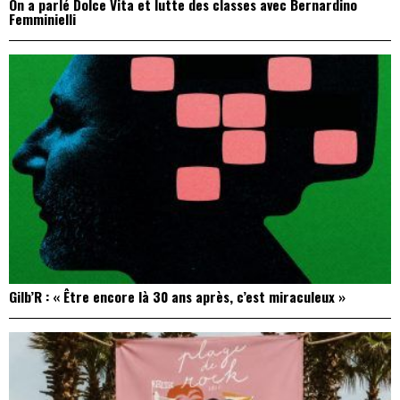
On a parlé Dolce Vita et lutte des classes avec Bernardino
Femminielli
Gilb’R : « Être encore là 30 ans après, c’est miraculeux »