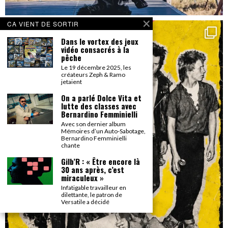
CA VIENT DE SORTIR
Dans le vortex des jeux
vidéo consacrés à la
pêche
Le 19 décembre 2025, les
créateurs Zeph & Ramo
jetaient
On a parlé Dolce Vita et
lutte des classes avec
Bernardino Femminielli
Avec son dernier album
Mémoires d’un Auto-Sabotage,
Bernardino Femminielli
chante
Gilb’R : « Être encore là
30 ans après, c’est
miraculeux »
Infatigable travailleur en
dilettante, le patron de
Versatile a décidé