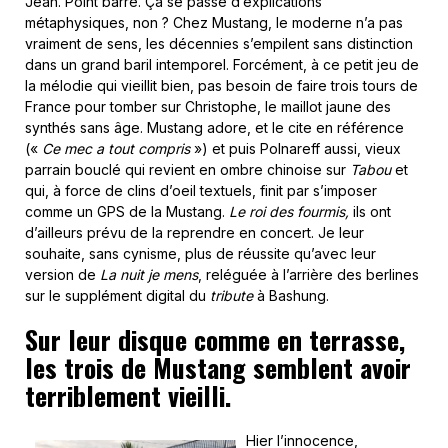
Jean. Point barre. Ça se passe d’explications
métaphysiques, non ? Chez Mustang, le moderne n’a pas
vraiment de sens, les décennies s’empilent sans distinction
dans un grand baril intemporel. Forcément, à ce petit jeu de
la mélodie qui vieillit bien, pas besoin de faire trois tours de
France pour tomber sur Christophe, le maillot jaune des
synthés sans âge. Mustang adore, et le cite en référence
(«
Ce mec a tout compris
») et puis Polnareff aussi, vieux
parrain bouclé qui revient en ombre chinoise sur
Tabou
et
qui, à force de clins d’oeil textuels, finit par s’imposer
comme un GPS de la Mustang.
Le roi des fourmis,
ils ont
d’ailleurs prévu de la reprendre en concert. Je leur
souhaite, sans cynisme, plus de réussite qu’avec leur
version de
La nuit je mens
, reléguée à l’arrière des berlines
sur le supplément digital du
tribute
à Bashung.
Sur leur disque comme en terrasse,
les trois de Mustang semblent avoir
terriblement vieilli.
Hier l’innocence,