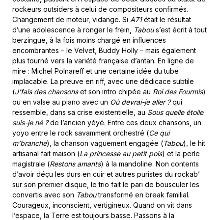
rockeurs outsiders à celui de compositeurs confirmés.
Changement de moteur, vidange. Si
A71
était le résultat
d’une adolescence à ronger le frein,
Tabou
s’est écrit à tout
berzingue, à la fois moins chargé en influences
encombrantes – le Velvet, Buddy Holly – mais également
plus tourné vers la variété française d’antan. En ligne de
mire : Michel Polnareff et une certaine idée du tube
implacable. La preuve en riff, avec une dédicace subtile
(
J’fais des chansons
et son intro chipée au
Roi des Fourmis
)
ou en valse au piano avec un
Où devrai-je aller
?
qui
ressemble, dans sa crise existentielle, au
Sous quelle étoile
suis-je né
?
de l’ancien yéyé. Entre ces deux chansons, un
yoyo entre le rock savamment orchestré (
Ce qui
m’branche
), la chanson vaguement engagée (
Tabou
), le hit
artisanal fait maison (
La princesse au petit pois
) et la perle
magistrale (
Restons amants
) à la mandoline. Non contents
d’avoir déçu les durs en cuir et autres puristes du rockab’
sur son premier disque, le trio fait le pari de bousculer les
convertis avec son
Tabou
transformé en break familial.
Courageux, inconscient, vertigineux. Quand on vit dans
l’espace, la Terre est toujours basse. Passons à la