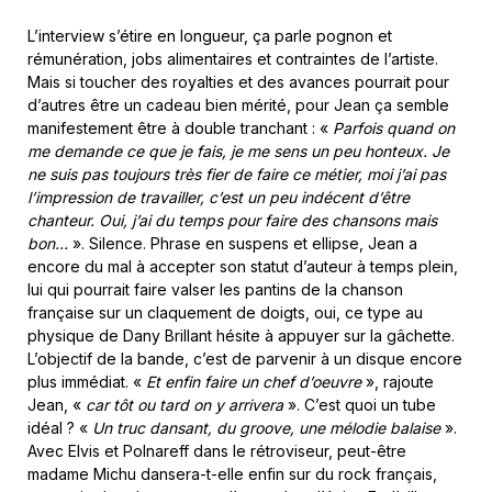
L’interview s’étire en longueur, ça parle pognon et
rémunération, jobs alimentaires et contraintes de l’artiste.
Mais si toucher des royalties et des avances pourrait pour
d’autres être un cadeau bien mérité, pour Jean ça semble
manifestement être à double tranchant : «
Parfois quand on
me demande ce que je fais, je me sens un peu honteux. Je
ne suis pas toujours très fier de faire ce métier, moi j’ai pas
l’impression de travailler, c’est un peu indécent d’être
chanteur. Oui, j’ai du temps pour faire des chansons mais
bon…
». Silence. Phrase en suspens et ellipse, Jean a
encore du mal à accepter son statut d’auteur à temps plein,
lui qui pourrait faire valser les pantins de la chanson
française sur un claquement de doigts, oui, ce type au
physique de Dany Brillant hésite à appuyer sur la gâchette.
L’objectif de la bande, c’est de parvenir à un disque encore
plus immédiat. «
Et enfin faire un chef d’oeuvre
», rajoute
Jean, «
car tôt ou tard on y arrivera
». C’est quoi un tube
idéal ? «
Un truc dansant, du groove, une mélodie balaise
».
Avec Elvis et Polnareff dans le rétroviseur, peut-être
madame Michu dansera-t-elle enfin sur du rock français,