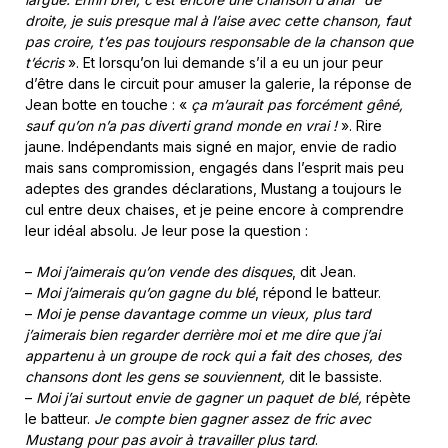
droite, je suis presque mal à l’aise avec cette chanson, faut
pas croire, t’es pas toujours responsable de la chanson que
t’écris
». Et lorsqu’on lui demande s’il a eu un jour peur
d’être dans le circuit pour amuser la galerie, la réponse de
Jean botte en touche : «
ça m’aurait pas forcément gêné,
sauf qu’on n’a pas diverti grand monde en vrai !
». Rire
jaune. Indépendants mais signé en major, envie de radio
mais sans compromission, engagés dans l’esprit mais peu
adeptes des grandes déclarations, Mustang a toujours le
cul entre deux chaises, et je peine encore à comprendre
leur idéal absolu. Je leur pose la question :
–
Moi j’aimerais qu’on vende des disques
, dit Jean.
–
Moi j’aimerais qu’on gagne du blé
, répond le batteur.
–
Moi je pense davantage comme un vieux, plus tard
j’aimerais bien regarder derrière moi et me dire que j’ai
appartenu à un groupe de rock qui a fait des choses, des
chansons dont les gens se souviennent,
dit le bassiste.
–
Moi j’ai surtout envie de gagner un paquet de blé,
répète
le batteur.
Je compte bien gagner assez de fric avec
Mustang pour pas avoir à travailler plus tard
.