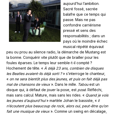
aujourd’hui l’ambition.
Sacré fossé, sacrée
balafre que ce temps qui
passe. Mais ne pas
confondre carriérisme
pressé et sens des
responsabilités ; dans un
pays où le moindre échec
musical répété équivaut
peu ou prou au silence radio, la démarche de Mustang est
la bonne. Conquérir vite plutôt que de brailler pour les
foules éparses. Le temps leur semble-t-il compté ?
Hochement de tête. «
À déjà 23 ans, combien de disques
les Beatles avaient-ils déjà sorti ?
» s’interroge le chanteur,
«
on ne sera bientôt plus des jeunes, et puis on fait déjà pas
mal de chansons de vieux
». Dans le mille.
Tabou
est un
disque qui, à défaut de jouer la pose, est
posé
. Réfléchi,
mais sans calcul. Mature, mais sans les rides. «
Quand je vois
les jeunes d’aujourd’hui
» martèle Johan le bassiste, «
il
n’écoutent plus beaucoup de rock, alors oui, peut-être qu’on
fait une musique de vieux
». Comme un swing en décalage,