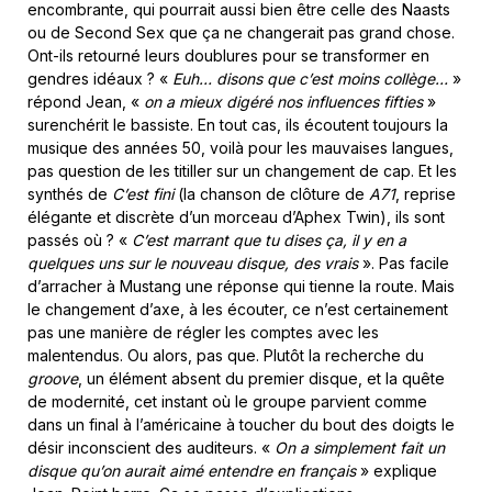
encombrante, qui pourrait aussi bien être celle des Naasts
ou de Second Sex que ça ne changerait pas grand chose.
Ont-ils retourné leurs doublures pour se transformer en
gendres idéaux ? «
Euh… disons que c’est moins collège…
»
répond Jean, «
on a mieux digéré nos influences fifties
»
surenchérit le bassiste. En tout cas, ils écoutent toujours la
musique des années 50, voilà pour les mauvaises langues,
pas question de les titiller sur un changement de cap. Et les
synthés de
C’est fini
(la chanson de clôture de
A71
, reprise
élégante et discrète d’un morceau d’Aphex Twin), ils sont
passés où ? «
C’est marrant que tu dises ça, il y en a
quelques uns sur le nouveau disque, des vrais
». Pas facile
d’arracher à Mustang une réponse qui tienne la route. Mais
le changement d’axe, à les écouter, ce n’est certainement
pas une manière de régler les comptes avec les
malentendus. Ou alors, pas que. Plutôt la recherche du
groove
, un élément absent du premier disque, et la quête
de modernité, cet instant où le groupe parvient comme
dans un final à l’américaine à toucher du bout des doigts le
désir inconscient des auditeurs. «
On a simplement fait un
disque qu’on aurait aimé entendre en français
» explique