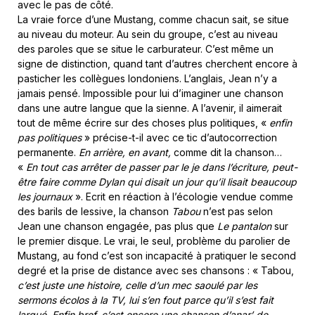
avec le pas de côté.
La vraie force d’une Mustang, comme chacun sait, se situe
au niveau du moteur. Au sein du groupe, c’est au niveau
des paroles que se situe le carburateur. C’est même un
signe de distinction, quand tant d’autres cherchent encore à
pasticher les collègues londoniens. L’anglais, Jean n’y a
jamais pensé. Impossible pour lui d’imaginer une chanson
dans une autre langue que la sienne. A l’avenir, il aimerait
tout de même écrire sur des choses plus politiques, «
enfin
pas politiques
» précise-t-il avec ce tic d’autocorrection
permanente.
En arrière, en avant,
comme dit la chanson…
«
En tout cas arrêter de passer par le je dans l’écriture, peut-
être faire comme Dylan qui disait un jour qu’il lisait beaucoup
les journaux
». Ecrit en réaction à l’écologie vendue comme
des barils de lessive, la chanson
Tabou
n’est pas selon
Jean une chanson engagée, pas plus que
Le pantalon
sur
le premier disque. Le vrai, le seul, problème du parolier de
Mustang, au fond c’est son incapacité à pratiquer le second
degré et la prise de distance avec ses chansons : « Tabou,
c’est juste une histoire, celle d’un mec saoulé par les
sermons écolos à la TV, lui s’en fout parce qu’il s’est fait
largué. Enfin bref, c’est encore une chanson d’anar’ de