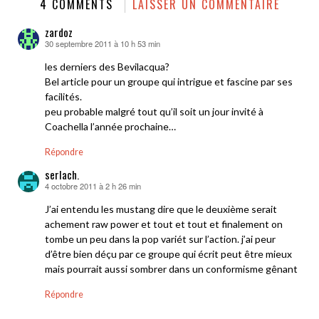
4 COMMENTS
LAISSER UN COMMENTAIRE
zardoz
30 septembre 2011 à 10 h 53 min
dit :
les derniers des Bevilacqua?
Bel article pour un groupe qui intrigue et fascine par ses
facilités.
peu probable malgré tout qu’il soit un jour invité à
Coachella l’année prochaine…
Répondre
serlach.
4 octobre 2011 à 2 h 26 min
dit :
J’ai entendu les mustang dire que le deuxième serait
achement raw power et tout et tout et finalement on
tombe un peu dans la pop variét sur l’action. j’ai peur
d’être bien déçu par ce groupe qui écrit peut être mieux
mais pourrait aussi sombrer dans un conformisme gênant
Répondre