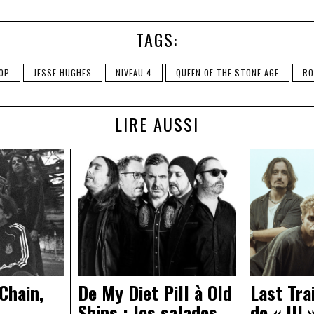
TAGS:
OP
JESSE HUGHES
NIVEAU 4
QUEEN OF THE STONE AGE
RO
LIRE AUSSI
Chain,
De My Diet Pill à Old
Last Tra
Ships : les salades
de « III 