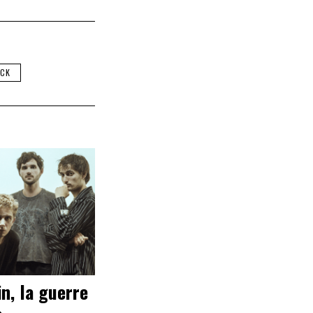
CK
in, la guerre
»