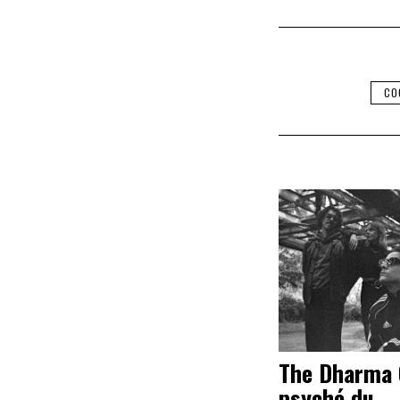
CO
The Dharma 
psyché du