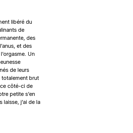
ent libéré du
ulinants de
ermanente, des
’anus, et des
e l’orgasme. Un
 jeunesse
nés de leurs
 totalement brut
 ce côté-ci de
otre petite s’en
aisse, j’ai de la