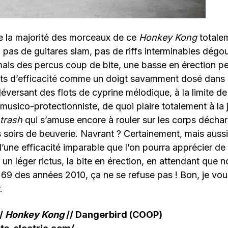
 la majorité des morceaux de ce
Honkey Kong
totalem
i, pas de guitares slam, pas de riffs interminables dégo
mais des percus coup de bite, une basse en érection p
ts d’efficacité comme un doigt savamment dosé dans l
éversant des flots de cyprine mélodique, à la limite d
e musico-protectionniste, de quoi plaire totalement à la
 trash
qui s’amuse encore à rouler sur les corps déchar
 soirs de beuverie. Navrant ? Certainement, mais aussi
’une efficacité imparable que l’on pourra apprécier de
 un léger rictus, la bite en érection, en attendant que n
9 des années 2010, ça ne se refuse pas ! Bon, je vous l
.
//
Honkey Kong
// Dangerbird (COOP)