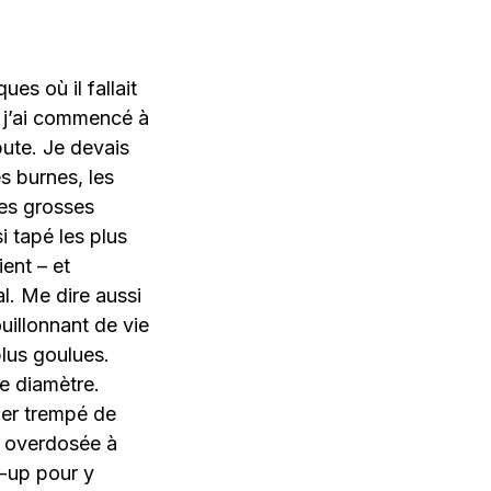
ues où il fallait
, j’ai commencé à
bute. Je devais
s burnes, les
nes grosses
i tapé les plus
ient – et
al. Me dire aussi
uillonnant de vie
 plus goulues.
le diamètre.
ier trempé de
a overdosée à
k-up pour y