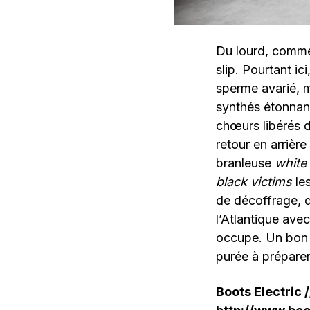
Du lourd, comme
slip. Pourtant ic
sperme avarié, 
synthés étonnan
chœurs libérés d
retour en arrièr
branleuse
white
black victims
les
de décoffrage, d
l’Atlantique avec
occupe. Un bon 6
purée à préparer
Boots Electric 