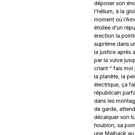
déposer son énor
l’hélium, à la gl
moment où l’Amér
étoilée d’un rép
érection la poin
suprême dans un
la justice après
par la vulve jus
criant “ fais moi
la planète, la pe
électrique, ça fai
républicain parf
dans les montagn
de garde, attend
décalquer son tu
houblon, sa pomm
une Malback au c