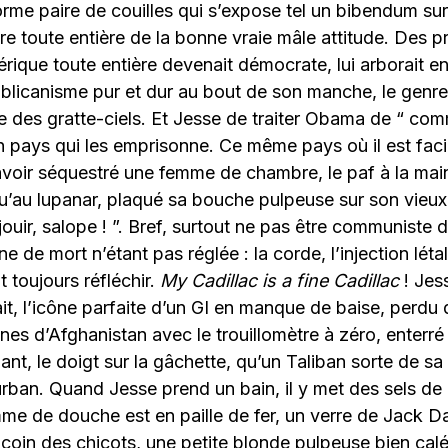
me paire de couilles qui s’expose tel un bibendum su
oire toute entière de la bonne vraie mâle attitude. Des 
ique toute entière devenait démocrate, lui arborait en
ublicanisme pur et dur au bout de son manche, le genr
te des gratte-ciels. Et Jesse de traiter Obama de “ comm
 pays qui les emprisonne. Ce même pays où il est faci
 avoir séquestré une femme de chambre, le paf à la main,
qu’au lupanar, plaqué sa bouche pulpeuse sur son vieux 
 jouir, salope ! ”. Bref, surtout ne pas être communiste 
ine de mort n’étant pas réglée : la corde, l’injection léta
t toujours réfléchir.
My Cadillac is a fine Cadillac
! Jess
ait, l’icône parfaite d’un GI en manque de baise, perdu
es d’Afghanistan avec le trouillomètre à zéro, enterré
ant, le doigt sur la gâchette, qu’un Taliban sorte de sa
rban. Quand Jesse prend un bain, il y met des sels de 
e de douche est en paille de fer, un verre de Jack Dan
oin des chicots, une petite blonde pulpeuse bien calé