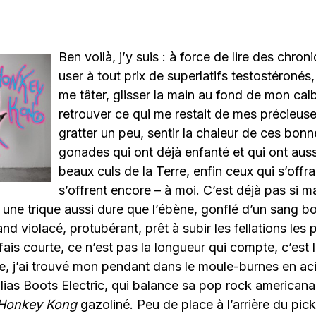
Ben voilà, j’y suis : à force de lire des chroniq
user à tout prix de superlatifs testostéronés
me tâter, glisser la main au fond de mon cal
retrouver ce qui me restait de mes précieuse
gratter un peu, sentir la chaleur de ces bon
gonades qui ont déjà enfanté et qui ont auss
beaux culs de la Terre, enfin ceux qui s’offra
s’offrent encore – à moi. C’est déjà pas si m
une trique aussi dure que l’ébène, gonflé d’un sang bo
land violacé, protubérant, prêt à subir les fellations les
 fais courte, ce n’est pas la longueur qui compte, c’est 
, j’ai trouvé mon pendant dans le moule-burnes en ac
lias Boots Electric, qui balance sa pop rock american
Honkey Kong
gazoliné. Peu de place à l’arrière du pic