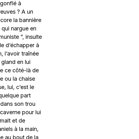
rgonflé à
preuves ? A un
core la bannière
e qui nargue en
uniste ”, insulte
le d’échapper à
 l’avoir traînée
gland en lui
de ce côté-là de
le ou la chaise
e, lui, c’est le
 quelque part
 dans son trou
 caverne pour lui
malt et de
iels à la main,
e au bout de la