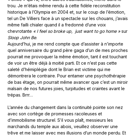
trou. Je m’étais même rendu à cette fidèle reconstitution
historique à l’Olympia en 2004 et, sur le coup de l’émotion,
tel un De Villiers face à un spectacle sur les chouans, j’avais
même failli chialer quand il a fredonné d’une voix
chevrotante
« I feel so broke up, just want to go home »
sur
Sloop John Be
.
Aujourd’hui, je me rend compte que d’assister à n’importe
quel anniversaire du grand père gaga d’un de mes proches
pourrait me provoquer la même émotion, tant il est touchant
de voir un être déjà à moitié parti. Et ce n’est pas cette
saleté d’hémiplégie dont le Brian est victime qui me
démontrera le contraire. Pour entamer une psychothérapie
de bas étage, on pourrait même avancer que c’est un miroir
malsain de nos futures joies, turpitudes et craintes avant le
trépas. Brrr…
L’année du changement dans la continuité pointe son nez
avec son cortège de promesses racoleuses et
d’immobilisme structurel. S’il vous plaît, messieurs les
marchands du temple aux abois, veuillez observer une
trêve et me laisser avec mes illusions d’un monde perdu. Et