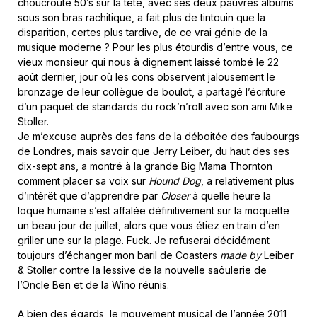
choucroute 50’s sur la tête, avec ses deux pauvres albums
sous son bras rachitique, a fait plus de tintouin que la
disparition, certes plus tardive, de ce vrai génie de la
musique moderne ? Pour les plus étourdis d’entre vous, ce
vieux monsieur qui nous à dignement laissé tombé le 22
août dernier, jour où les cons observent jalousement le
bronzage de leur collègue de boulot, a partagé l’écriture
d’un paquet de standards du rock’n’roll avec son ami Mike
Stoller.
Je m’excuse auprès des fans de la déboitée des faubourgs
de Londres, mais savoir que Jerry Leiber, du haut des ses
dix-sept ans, a montré à la grande Big Mama Thornton
comment placer sa voix sur
Hound Dog
, a relativement plus
d’intérêt que d’apprendre par
Closer
à quelle heure la
loque humaine s’est affalée définitivement sur la moquette
un beau jour de juillet, alors que vous étiez en train d’en
griller une sur la plage. Fuck. Je refuserai décidément
toujours d’échanger mon baril de Coasters
made by
Leiber
& Stoller contre la lessive de la nouvelle saôulerie de
l’Oncle Ben et de la Wino réunis.
A bien des égards, le mouvement musical de l’année 2011