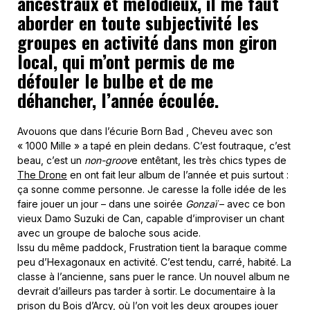
ancestraux et mélodieux, il me faut
aborder en toute subjectivité les
groupes en activité dans mon giron
local, qui m’ont permis de me
défouler le bulbe et de me
déhancher, l’année écoulée.
Avouons que dans l’écurie Born Bad , Cheveu avec son
« 1000 Mille » a tapé en plein dedans. C’est foutraque, c’est
beau, c’est un
non-groov
e entêtant, les très chics types de
The Drone
en ont fait leur album de l’année et puis surtout :
ça sonne comme personne. Je caresse la folle idée de les
faire jouer un jour – dans une soirée
Gonzaï
– avec ce bon
vieux Damo Suzuki de Can, capable d’improviser un chant
avec un groupe de baloche sous acide.
Issu du même paddock, Frustration tient la baraque comme
peu d’Hexagonaux en activité. C’est tendu, carré, habité. La
classe à l’ancienne, sans puer le rance. Un nouvel album ne
devrait d’ailleurs pas tarder à sortir. Le documentaire à la
prison du Bois d’Arcy, où l’on voit les deux groupes jouer