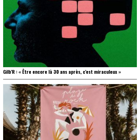
Gilb’R : « Être encore là 30 ans après, c’est miraculeux »