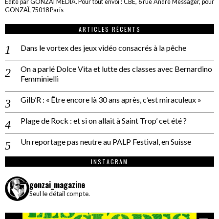
Edité par GONZAÏ MEDIA. Pour tout envoi : CBE, 6 rue André Messager, pour
GONZAÏ, 75018 Paris
ARTICLES RÉCENTS
Dans le vortex des jeux vidéo consacrés à la pêche
On a parlé Dolce Vita et lutte des classes avec Bernardino
Femminielli
Gilb’R : « Être encore là 30 ans après, c’est miraculeux »
Plage de Rock : et si on allait à Saint Trop’ cet été ?
Un reportage pas neutre au PALP Festival, en Suisse
INSTAGRAM
gonzai_magazine
Seul le détail compte.