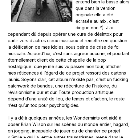
entend bien la basse alors
que dans la version
originale elle a été
écrasée au mix, c’est
dingue non ?). J’ai
cependant dû depuis opérer une cure de désintox pour
partir vers d’autres cieux musicaux et remettre en question
la déification de mes idoles, sous peine de crise de foi
musicale. Aujourd’hui, c’est sans aigreur aucune, et pourtant
éternellement client de cette chapelle de la pop
nostalgique, que je me suis vu passer mon tour, afficher
mes réticences à l’égard de ce projet ressorti des cartons
jaunis. Soyons clair, cet album n’existe pas, c’est un fucking
patchwork de bandes, une réécriture de l’histoire, du
révisionnisme pur et dur. Toute production artistique
dépend d’une unité de lieu, de temps et d’action, le reste
n’est qu’un toc pour psychorigides.
Il y a déjà quelques années, les Wondermints ont aidé à
poser Brian Wilson sur les scènes du monde entier, hagard,
en jogging, incapable de jouer ou de chanter ce projet
« Smile » qui l’a, entre autres traumatismes, mené dans le