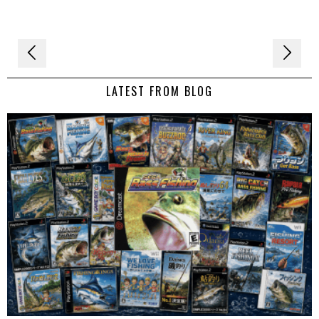
Navigation
de
LATEST FROM BLOG
l’article