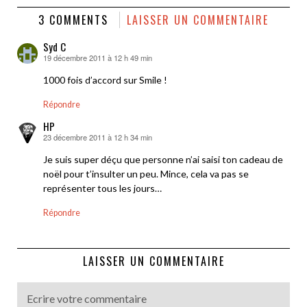
3 COMMENTS
LAISSER UN COMMENTAIRE
Syd C
19 décembre 2011 à 12 h 49 min
dit :
1000 fois d’accord sur Smile !
Répondre
HP
23 décembre 2011 à 12 h 34 min
dit :
Je suis super déçu que personne n’ai saisi ton cadeau de
noël pour t’insulter un peu. Mince, cela va pas se
représenter tous les jours…
Répondre
LAISSER UN COMMENTAIRE