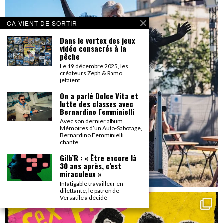
CA VIENT DE SORTIR
Dans le vortex des jeux
vidéo consacrés à la
pêche
Le 19 décembre 2025, les
créateurs Zeph & Ramo
jetaient
On a parlé Dolce Vita et
lutte des classes avec
Bernardino Femminielli
Avec son dernier album
Mémoires d’un Auto-Sabotage,
Bernardino Femminielli
chante
Gilb’R : « Être encore là
30 ans après, c’est
miraculeux »
Infatigable travailleur en
dilettante, le patron de
Versatile a décidé