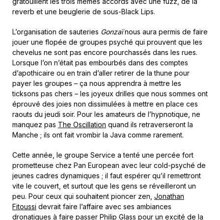
gratouillent les trois mêmes accords avec une fuzz, de la
reverb et une beuglerie de sous-Black Lips.
L’organisation de sauteries
Gonzaï
nous aura permis de faire
jouer une flopée de groupes psyché qui prouvent que les
chevelus ne sont pas encore pourchassés dans les rues.
Lorsque l’on n’était pas embourbés dans des comptes
d’apothicaire ou en train d’aller retirer de la thune pour
payer les groupes – ça nous apprendra à mettre les
ticksons pas chers – les joyeux drilles que nous sommes ont
éprouvé des joies non dissimulées à mettre en place ces
raouts du jeudi soir. Pour les amateurs de l’hypnotique, ne
manquez pas
The Oscillation
quand ils retraverseront la
Manche ; ils ont fait vrombir la Java comme rarement.
Cette année, le groupe Service a tenté une percée fort
prometteuse chez Pan European avec leur cold-psyché de
jeunes cadres dynamiques ; il faut espérer qu’il remettront
vite le couvert, et surtout que les gens se réveilleront un
peu. Pour ceux qui souhaitent pioncer zen,
Jonathan
Fitoussi
devrait faire l’affaire avec ses ambiances
dronatiques à faire passer Philip Glass pour un excité de la