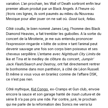
variation. L’an prochain, les Wall of Death sortiront enfin leur
premier album produit par un Black Angels. A l’heure où
j’écris ces lignes, ils sont paumés au milieu du Nouveau
Mexique pour aller jouer on ne sait où.
Good luck, fellas.
Côté couillu, le bien nommé James Leg, l’homme des Black
Diamond Heavies, a fait trembler les guibolles. A la sortie du
concert de la Miroiterie, je me suis entendu prononcer
l’expression ringarde « bête de scène » tant l’animal peut
devenir sauvage une fois son corps bien poisseux et ses
cheveux serpillère. L’entame avec
Nightbush City Limits
de
Ike et Tina et le medley de clôture du concert,
Jumpin’
Jack Flash/Search and Destroy
, ont fait directement rentrer
le bonhomme dans mon panthéon, à côté de Léon Russell.
Et même si vous vous en branlez comme de l’affaire DSK,
ce n’est pas rien.
Côté mythique,
Kid Congo
, ex-Cramps et Gun club, envoie
encore la sauce et son garage hanté de
trash culture
et de
série B n’a pas pris une ride. Par contre, juré, le prochain
qui me parle de la reformation des Sonics me verra lui