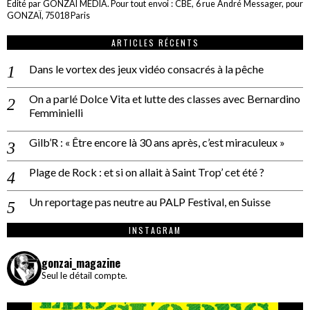
Edité par GONZAÏ MEDIA. Pour tout envoi : CBE, 6 rue André Messager, pour
GONZAÏ, 75018 Paris
ARTICLES RÉCENTS
Dans le vortex des jeux vidéo consacrés à la pêche
On a parlé Dolce Vita et lutte des classes avec Bernardino
Femminielli
Gilb’R : « Être encore là 30 ans après, c’est miraculeux »
Plage de Rock : et si on allait à Saint Trop’ cet été ?
Un reportage pas neutre au PALP Festival, en Suisse
INSTAGRAM
gonzai_magazine
Seul le détail compte.