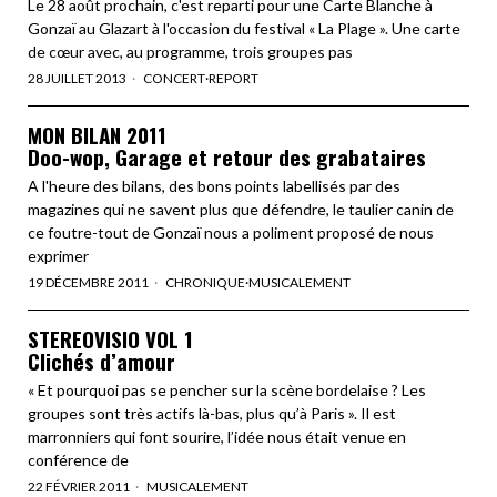
Le 28 août prochain, c'est reparti pour une Carte Blanche à
Gonzaï au Glazart à l'occasion du festival « La Plage ». Une carte
de cœur avec, au programme, trois groupes pas
28 JUILLET 2013
CONCERT
·
REPORT
MON BILAN 2011
Doo-wop, Garage et retour des grabataires
A l'heure des bilans, des bons points labellisés par des
magazines qui ne savent plus que défendre, le taulier canin de
ce foutre-tout de Gonzaï nous a poliment proposé de nous
exprimer
19 DÉCEMBRE 2011
CHRONIQUE
·
MUSICALEMENT
STEREOVISIO VOL 1
Clichés d’amour
« Et pourquoi pas se pencher sur la scène bordelaise ? Les
groupes sont très actifs là-bas, plus qu’à Paris ». Il est
marronniers qui font sourire, l’idée nous était venue en
conférence de
22 FÉVRIER 2011
MUSICALEMENT