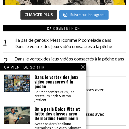
CHARGER PLUS
Suivre sur Instagram
CA COMMENTE SEC
il a pas de genoux Messi comme P comelade
dans
Dans le vortex des jeux vidéo consacrés à la pêche
Dans le vortex des jeux vidéos consacrés à la pêche
dans
PACÔME THIELLEMENT
CA VIENT DE SORTIR
La séance d’Hip Gnose
Dans le vortex des jeux
vidéo consacrés à la
La Patrie
dans
pêche
On a parlé Dolce Vita et lutte des classes avec
Le 19 décembre 2025, les
Bernardino Femminielli
créateurs Zeph & Ramo
jetaient
carte noire negra à l'o tiede
dans
On a parlé Dolce Vita et
lutte des classes avec
On a parlé Dolce Vita et lutte des classes avec
Bernardino Femminielli
Bernardino Femminielli
Avec son dernier album
Mémoires d’un Auto-Sabotage,