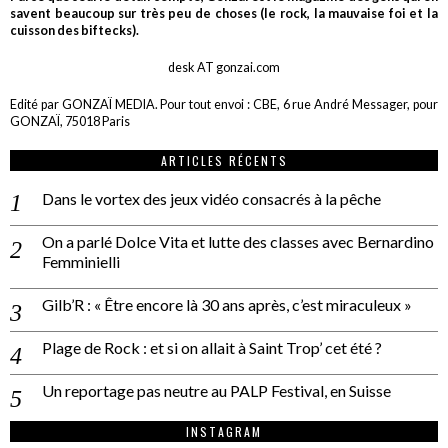
savent beaucoup sur très peu de choses (le rock, la mauvaise foi et la
cuisson des biftecks).
desk AT gonzai.com
Edité par GONZAÏ MEDIA. Pour tout envoi : CBE, 6 rue André Messager, pour
GONZAÏ, 75018 Paris
ARTICLES RÉCENTS
Dans le vortex des jeux vidéo consacrés à la pêche
On a parlé Dolce Vita et lutte des classes avec Bernardino
Femminielli
Gilb’R : « Être encore là 30 ans après, c’est miraculeux »
Plage de Rock : et si on allait à Saint Trop’ cet été ?
Un reportage pas neutre au PALP Festival, en Suisse
INSTAGRAM