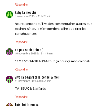
Répondre
kuby la mouche
8 novembre 2025 à 11 h 25 min
dit :
heureusement qu’il ya des commentaires autres que
potiron, sinon, je m’emmerderai a lire et a tirer les
conséquences.
Répondre
ne pas subir (bin si)
10 novembre 2025 à 18 h 13 min
dit :
11/11/25 14/18 40/44 tout çà pour çà mon colonel?
Répondre
vive la bagarre! la bonne & moi!
11 novembre 2025 à 9 h 51 min
dit :
TAISEUX & Blaffards
Répondre
tais-toi le gueux