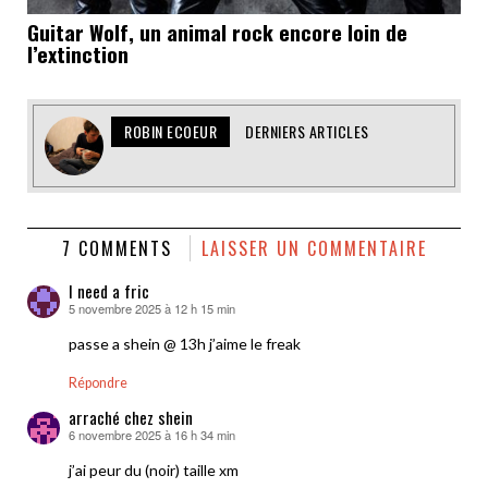
Guitar Wolf, un animal rock encore loin de
l’extinction
ROBIN ECOEUR
DERNIERS ARTICLES
7 COMMENTS
LAISSER UN COMMENTAIRE
I need a fric
5 novembre 2025 à 12 h 15 min
dit :
passe a shein @ 13h j’aime le freak
Répondre
arraché chez shein
6 novembre 2025 à 16 h 34 min
dit :
j’ai peur du (noir) taille xm