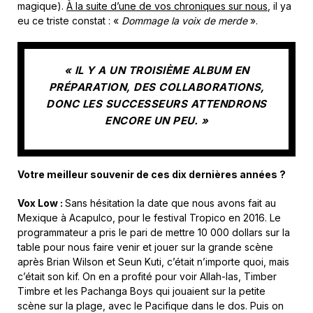
magique).
À la suite d’une de vos chroniques sur nous
, il ya
eu ce triste constat : «
Dommage la voix de merde
».
« IL Y A UN TROISIÈME ALBUM EN
PRÉPARATION, DES COLLABORATIONS,
DONC LES SUCCESSEURS ATTENDRONS
ENCORE UN
PEU. »
Votre
meilleur
souvenir
de
ces
dix
dernières
années
?
Vox Low :
Sans hésitation la date que nous avons fait au
Mexique à Acapulco, pour le festival Tropico en
2016.
Le
programmateur a pris le pari de mettre 10 000 dollars sur la
table pour nous faire venir et jouer sur la grande scène
après Brian Wilson et Seun Kuti, c’était n’importe quoi, mais
c’était son kif. On en a profité pour voir Allah-las, Timber
Timbre et les Pachanga Boys qui jouaient sur la petite
scène sur la plage, avec le Pacifique dans le dos. Puis on