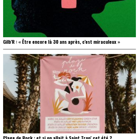
Gilb’R : « Être encore là 30 ans après, c’est miraculeux »
Plage de Rock : et si on allait à Saint Trop’ cet été ?