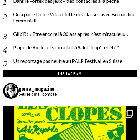
Dans le vortex des jeux vidéo consacrés à la pêche
On a parlé Dolce Vita et lutte des classes avec Bernardino
Femminielli
Gilb’R : « Être encore là 30 ans après, c’est miraculeux »
Plage de Rock : et si on allait à Saint Trop’ cet été ?
Un reportage pas neutre au PALP Festival, en Suisse
INSTAGRAM
gonzai_magazine
Seul le détail compte.