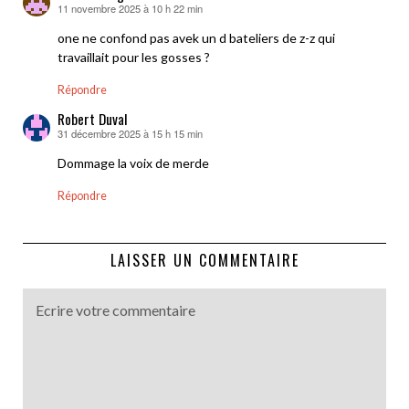
11 novembre 2025 à 10 h 22 min
dit :
one ne confond pas avek un d bateliers de z-z qui
travaillait pour les gosses ?
Répondre
Robert Duval
31 décembre 2025 à 15 h 15 min
dit :
Dommage la voix de merde
Répondre
LAISSER UN COMMENTAIRE