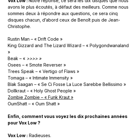
Vox Low :
Notre réponse, ce sera les dix disques que nous
avons le plus écoutés, à défaut des meilleurs. Comme nous
sommes deux à répondre aux questions, ce sera cinq
disques chacun, d’abord ceux de Benoît puis de Jean-
Christophe.
Rustin Man – « Drift
Code »
King Gizzard and The Lizard Wizard – « Polygondwanaland
»
Beak – «
>>>> »
Osees – « Smote Reverser »
Trees Speak – « Vertigo of Flaws »
Tomaga – « Intimate
Immensity »
Blak Saagan – « Se Ci Fosse La Luce Sarebbe Bellissimo »
Dollkraut – « Holy Ghost People »
Zombie Zombie – « Funk Kraut »
OumShatt – « Oum Shatt »
Enfin,
comment
vous
voyez
les
dix
prochaines
années
pour
Vox
Low
?
Vox Low :
Radieuses.