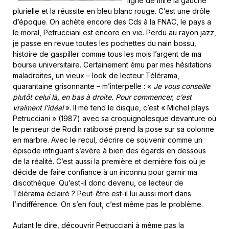
ligne de mire la gauche
plurielle et la réussite en bleu blanc rouge. C’est une drôle
d’époque. On achète encore des Cds à la FNAC, le pays a
le moral, Petrucciani est encore en vie. Perdu au rayon jazz,
je passe en revue toutes les pochettes du nain bossu,
histoire de gaspiller comme tous les mois l’argent de ma
bourse universitaire. Certainement ému par mes hésitations
maladroites, un vieux – look de lecteur Télérama,
quarantaine grisonnante – m’interpelle : «
Je vous conseille
plutôt celui là, en bas à droite. Pour commencer, c’est
vraiment l’idéal
». Il me tend le disque, c’est « Michel plays
Petrucciani » (1987) avec sa croquignolesque devanture où
le penseur de Rodin ratiboisé prend la pose sur sa colonne
en marbre. Avec le recul, décrire ce souvenir comme un
épisode intriguant s’avère à bien des égards en dessous
de la réalité. C’est aussi la première et dernière fois où je
décide de faire confiance à un inconnu pour garnir ma
discothèque. Qu’est-il donc devenu, ce lecteur de
Télérama éclairé ? Peut-être est-il lui aussi mort dans
l’indifférence. On s’en fout, c’est même pas le problème.
Autant le dire, découvrir Petrucciani à même pas la