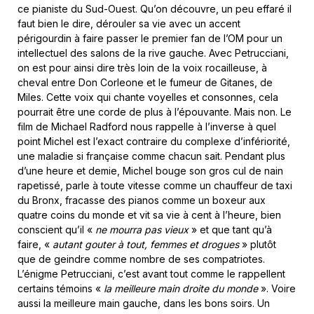
ce pianiste du Sud-Ouest. Qu’on découvre, un peu effaré il
faut bien le dire, dérouler sa vie avec un accent
périgourdin à faire passer le premier fan de l’OM pour un
intellectuel des salons de la rive gauche. Avec Petrucciani,
on est pour ainsi dire très loin de la voix rocailleuse, à
cheval entre Don Corleone et le fumeur de Gitanes, de
Miles. Cette voix qui chante voyelles et consonnes, cela
pourrait être une corde de plus à l’épouvante. Mais non. Le
film de Michael Radford nous rappelle à l’inverse à quel
point Michel est l’exact contraire du complexe d’infériorité,
une maladie si française comme chacun sait. Pendant plus
d’une heure et demie, Michel bouge son gros cul de nain
rapetissé, parle à toute vitesse comme un chauffeur de taxi
du Bronx, fracasse des pianos comme un boxeur aux
quatre coins du monde et vit sa vie à cent à l’heure, bien
conscient qu’il «
ne mourra pas vieux
» et que tant qu’à
faire, «
autant gouter à tout, femmes et drogues
» plutôt
que de geindre comme nombre de ses compatriotes.
L’énigme Petrucciani, c’est avant tout comme le rappellent
certains témoins «
la meilleure main droite du monde
». Voire
aussi la meilleure main gauche, dans les bons soirs. Un