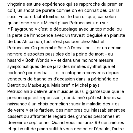
vingtaine est une expérience qui se rapproche du premier
coït, un shoot de pureté comme on en connaît peu par la
suite. Encore faut-il tomber sur le bon disque, car selon
qu’on tombe sur « Michel plays Petrucciani » ou sur
« Playground » c’est le dépucelage avec un top model ou
la perte de l’innocence avec un travesti déguisé en pianiste
de bar. Ah ça non, tout n’est pas bon chez Michel
Petrucciani. On pourrait même à l’occasion lister un certain
nombre d’atrocités passibles de la peine de mort – au
hasard « Both Worlds » – et dans une moindre mesure
symptomatiques de ce jazz des nineties synthétique et
cadencé par des bassistes à catogan reconvertis depuis
vendeurs de bagnoles d’occasion dans la périphérie de
Detroit ou Maubeuge. Mais bref. « Michel plays
Petrucciani » délivre une musique aussi gigantesque que le
personnage est repoussant, condamné qu’il est depuis sa
naissance à un choix cornélien : subir la maladie des « os
de verre » et le fardeau des membres qui inlassablement se
cassent ou affronter le regard des grandes personnes et
devenir exceptionnel. Quand vous mesurez 99 centimètres
et qu’un riff de piano suffit à vous démonter l’épaule, l’autre