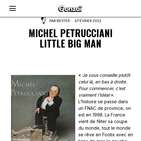
PAR
BESTER
6 FÉVRIER 2012
MICHEL PETRUCCIANI
LITTLE BIG MAN
«
Je vous conseille plutôt
celui là, en bas à droite.
Pour commencer, c’est
vraiment l’idéal
».
L’histoire se passe dans
un FNAC de province, on
est en 1998. La France
vient de fêter sa coupe
du monde, tout le monde
se rêve en Footix avec en