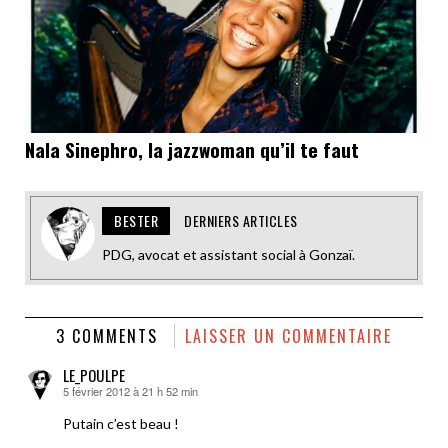
Nala Sinephro, la jazzwoman qu’il te faut
BESTER
DERNIERS ARTICLES
PDG, avocat et assistant social à Gonzaï.
3 COMMENTS
LAISSER UN COMMENTAIRE
LE_POULPE
5 février 2012 à 21 h 52 min
dit :
Putain c’est beau !