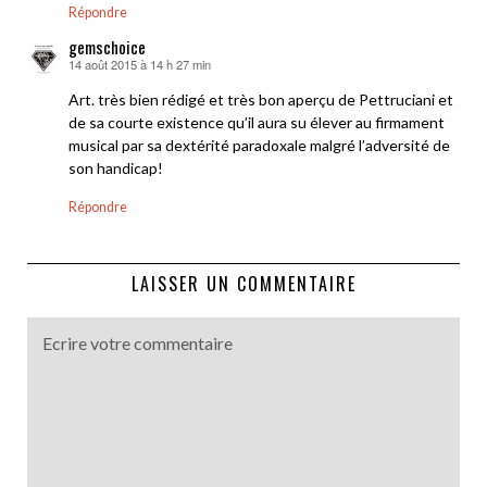
Répondre
gemschoice
14 août 2015 à 14 h 27 min
dit :
Art. très bien rédigé et très bon aperçu de Pettruciani et
de sa courte existence qu’il aura su élever au firmament
musical par sa dextérité paradoxale malgré l’adversité de
son handicap!
Répondre
LAISSER UN COMMENTAIRE