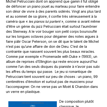
Michel Petrucciani dont on apprend que gamin il fut obligé
de défoncer un piano jouet au marteau pour faire entendre
son désir de vivre à des parents sidérés. Vingt ans plus tard
et au sommet de sa gloire, il confie très sérieusement à la
caméra que «
les pianos lui parlent
», comme si avant même
d’être un génie du jazz Petrucciani était surtout l’aumônier
des Steinway. A le voir bouger son petit corps boursouflé
sur les longues octaves pour dégainer des notes aigues à
faire pâlir Oscar Peterson, on se dit que le talent de Michel
n’est pas qu’une affaire de don de Dieu. C’est de la
contrainte que naissent souvent les plus beaux miracles.
Comme par exemple « Promenade with Duke » (1993), un
album de reprises d’Ellington qui reste encore aujourd’hui
comme l’un des seuls disques du pianiste à n’avoir pas subi
les affres du temps qui passe. Le jeu si romantique de
Petrucciani tient souvent sur peu de choses : un piano, 99
centimètres d’émotion et surtout pas de musiciens pour
l’accompagner. On ne verse pas un Moët & Chandon dans
un verre en plastique.
De composition plutôt
classique, le