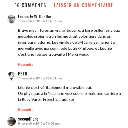
16 COMMENTS
LAISSER UN COMMENTAIRE
Formerly W. Goethe
7 novembre 2010 à 17 h 57 min
dit :
Bravo mec ! tu es un vrai antiquaire, à faire briller les vieux
meubles si bien qu’on les mettrait volontiers dans un
intérieur moderne. Les vinyles de JM Jarre se marient à
merveille avec ma commode Louis-Philippe, et Léonie
c’est une foutue trouvaille ! Merci vieux.
Répondre
BSTR
7 novembre 2010 à 18 h 03 min
dit :
Léonie c’est véritablement incroyable oui.
Un physique à la Nico, une voix sublime mais une carrière à
la Rosy Varte. French paradoxe?
Répondre
secondflore
9 novembre 2010 à 7 h 08 min
dit :