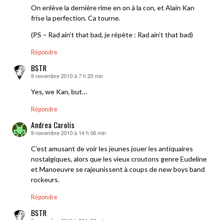
On enlève la dernière rime en on à la con, et Alain Kan
frise la perfection. Ca tourne.
(PS – Rad ain’t that bad, je répète : Rad ain’t that bad)
Répondre
BSTR
9 novembre 2010 à 7 h 20 min
dit :
Yes, we Kan, but…
Répondre
Andrea Carolis
9 novembre 2010 à 14 h 06 min
dit :
C’est amusant de voir les jeunes jouer les antiquaires
nostalgiques, alors que les vieux croutons genre Eudeline
et Manoeuvre se rajeunissent à coups de new boys band
rockeurs.
Répondre
BSTR