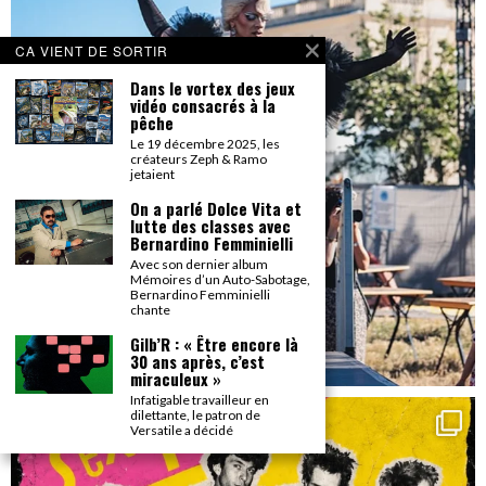
CA VIENT DE SORTIR
Dans le vortex des jeux
vidéo consacrés à la
pêche
Le 19 décembre 2025, les
créateurs Zeph & Ramo
jetaient
On a parlé Dolce Vita et
lutte des classes avec
Bernardino Femminielli
Avec son dernier album
Mémoires d’un Auto-Sabotage,
Bernardino Femminielli
chante
Gilb’R : « Être encore là
30 ans après, c’est
miraculeux »
Infatigable travailleur en
dilettante, le patron de
Versatile a décidé