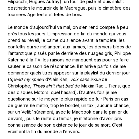
Filipacchi, Hugues Aufray), un tour de piste et puis salut :
destination le mouroir de la Madrague, puis le cimetière des
tournées Age tente et têtes de bois.
Le monde d’aujourd’hui va mal, on s’en rend compte à peu
près tous les jours. L’impression de fin du monde qui vous
prend au réveil, le calme du silence avant la tempête, les
confettis qui se mélangent aux larmes, les derniers blocs de
l’antarctique pissés par le derrière des nuages gris, Philippe
Katerine à la TV, les raisons ne manquent pas pour se faire
sauter le caisson de résonnance. Il m’arrive parfois de me
demander quels titres apposer sur la playlist du dernier jour
(
Speed my speed
d’Alain Kan,
Voix sans issue
de
Christophe,
Times ain’t that bad
de Maxim Rad… Tiens, que
des disques Motors, quel hasard). D’autres fois je me
questionne sur le moyen le plus rapide de fuir Paris en cas
de guerre (le métro, trop le bordel, un taxi, aucune chance,
sur un Velib’ sûrement, avec le Macbook dans le panier du
devant), puis le reste du temps, je m’étonne d’avoir pris
connaissance de son existence le jour de sa mort. C’est
vraiment la fin du monde à l’envers.