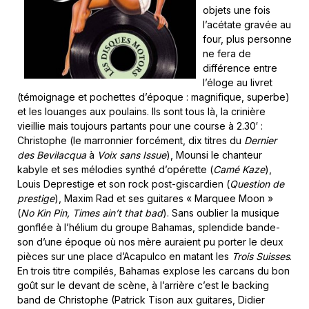
objets une fois
l’acétate gravée au
four, plus personne
ne fera de
différence entre
l’éloge au livret
(témoignage et pochettes d’époque : magnifique, superbe)
et les louanges aux poulains. Ils sont tous là, la crinière
vieillie mais toujours partants pour une course à 2.30′ :
Christophe (le marronnier forcément, dix titres du
Dernier
des Bevilacqua
à
Voix sans Issue
), Mounsi le chanteur
kabyle et ses mélodies synthé d’opérette (
Camé Kaze
),
Louis Deprestige et son rock post-giscardien (
Question de
prestige
), Maxim Rad et ses guitares « Marquee Moon »
(
No Kin Pin, Times ain’t that bad
). Sans oublier la musique
gonflée à l’hélium du groupe Bahamas, splendide bande-
son d’une époque où nos mère auraient pu porter le deux
pièces sur une place d’Acapulco en matant les
Trois Suisses
.
En trois titre compilés, Bahamas explose les carcans du bon
goût sur le devant de scène, à l’arrière c’est le backing
band de Christophe (Patrick Tison aux guitares, Didier