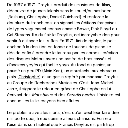
De 1967 à 1971, Dreyfus produit des musiques de films,
découvre de jeunes talents sans le sou et/ou has been
(Bashung, Christophe, Daniel Guichard) et renforce la
doublure du trench coat en signant les éditions françaises
de types vaguement connus comme Bowie, Pink Floyd ou
Cat Stevens. Il a du flair le Dreyfus, cet incroyable don pour
sentir à distance les truffes. En 1971, fini de rigoler, le petit
cochon à la dentition en forme de touches de piano se
décide enfin à prendre le taureau par les cornes : création
des disques Motors avec une armée de bras cassés et
d’anciens yéyés qui font le yoyo. Au fond du panier, un
paumé un peu PD (Alain Kan), un moustachu aux cheveux
plats (
Christophe
) et un gamin repéré par madame Dreyfus
au Groupe de Recherches Musicales. C’est Jean-Michel
Jarre, il signera le retour en grâce de Christophe en lui
écrivant des
M
ots bleus
et des
P
aradis perdus
. L’histoire est
connue, les taille-crayons bien affutés.
Le problème avec les morts, c’est qu’on peut leur faire dire
n’importe quoi, à eux comme à leurs chansons. Ecrire à
l’aise dans son fauteuil que Francis Dreyfus est parti trop