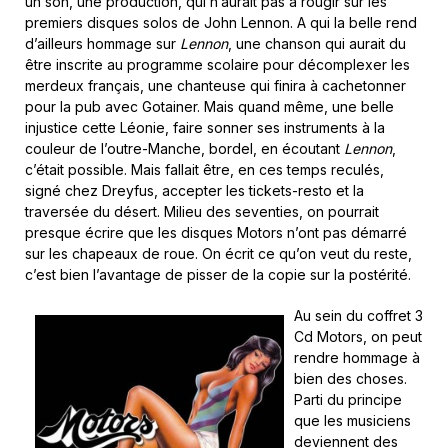
un son, une production, qui n’aurait pas à rougir sur les
premiers disques solos de John Lennon. A qui la belle rend
d’ailleurs hommage sur
Lennon
, une chanson qui aurait du
être inscrite au programme scolaire pour décomplexer les
merdeux français, une chanteuse qui finira à cachetonner
pour la pub avec Gotainer. Mais quand même, une belle
injustice cette Léonie, faire sonner ses instruments à la
couleur de l’outre-Manche, bordel, en écoutant
Lennon
,
c’était possible. Mais fallait être, en ces temps reculés,
signé chez Dreyfus, accepter les tickets-resto et la
traversée du désert. Milieu des seventies, on pourrait
presque écrire que les disques Motors n’ont pas démarré
sur les chapeaux de roue. On écrit ce qu’on veut du reste,
c’est bien l’avantage de pisser de la copie sur la postérité.
Au sein du coffret 3
Cd Motors, on peut
rendre hommage à
bien des choses.
Parti du principe
que les musiciens
deviennent des