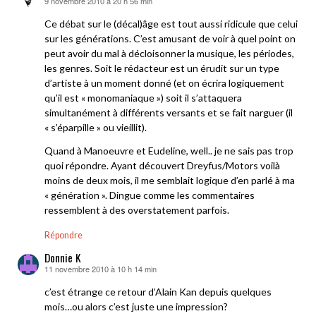
9 novembre 2010 à 20 h 56 min
dit :
Ce débat sur le (décal)âge est tout aussi ridicule que celui
sur les générations. C’est amusant de voir à quel point on
peut avoir du mal à décloisonner la musique, les périodes,
les genres. Soit le rédacteur est un érudit sur un type
d’artiste à un moment donné (et on écrira logiquement
qu’il est « monomaniaque ») soit il s’attaquera
simultanément à différents versants et se fait narguer (il
« s’éparpille » ou vieillit).
Quand à Manoeuvre et Eudeline, well.. je ne sais pas trop
quoi répondre. Ayant découvert Dreyfus/Motors voilà
moins de deux mois, il me semblait logique d’en parlé à ma
« génération ». Dingue comme les commentaires
ressemblent à des overstatement parfois.
Répondre
Donnie K
11 novembre 2010 à 10 h 14 min
dit :
c’est étrange ce retour d’Alain Kan depuis quelques
mois…ou alors c’est juste une impression?