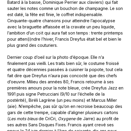
Batard à la basse, Dominique Perrier aux claviers) qui fait
sauter les notes comme un bouchon de champagne. Le son
est daté, la fête est finie, le coffret indispensable.
Cinquante-quatre chansons pour atteindre l’apocalypse
avec la braguette affaissée et la cravate un peu liquide,
l’ambition d’un coït qui aura fait son temps : trente printemps
pour atten(i)ndre l’hiver, Francis Dreyfus était bel et bien le
plus grand des couturiers.
Dernier coup d’oeil sur la photo d’époque. Elle n’a
finalement pas vieilli. Les traits bien sûr, le costume froissé
et quatre décennies passées à cuisiner la popote, tout cela
fait dire que Dreyfus n’aura pas concocté que des chefs
d’oeuvre. Milieu des années 80, Francis retourne à ses
premières amours pour la note bleue, crée Dreyfus Jazz en
1991 puis signe Petrucciani (9/10 sur l’échelle de la
postérité), Biréli Lagrène (un peu moins) et Marcus Miller
(aïe). N’empêche, pas sûr qu’on en recroise beaucoup des
gars de cette trempe, capable d’aligner plusieurs cartons
(
Les mots bleus
de CriCri,
Oxygene
de Jarre) au profit de
ses autres Sans Disques Fixes. Francis ayant crevé ses
pneus le 24 juin dernier à l’âge de soixante-dix ans pour