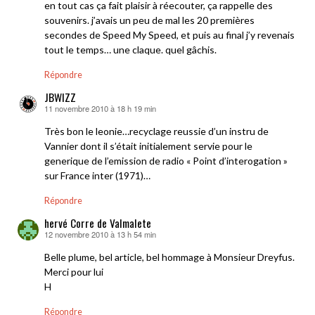
en tout cas ça fait plaisir à réecouter, ça rappelle des
souvenirs. j’avais un peu de mal les 20 premières
secondes de Speed My Speed, et puis au final j’y revenais
tout le temps… une claque. quel gâchis.
Répondre
JBWIZZ
11 novembre 2010 à 18 h 19 min
dit :
Très bon le leonie…recyclage reussie d’un instru de
Vannier dont il s’était initialement servie pour le
generique de l’emission de radio « Point d’interogation »
sur France inter (1971)…
Répondre
hervé Corre de Valmalete
12 novembre 2010 à 13 h 54 min
dit :
Belle plume, bel article, bel hommage à Monsieur Dreyfus.
Merci pour lui
H
Répondre