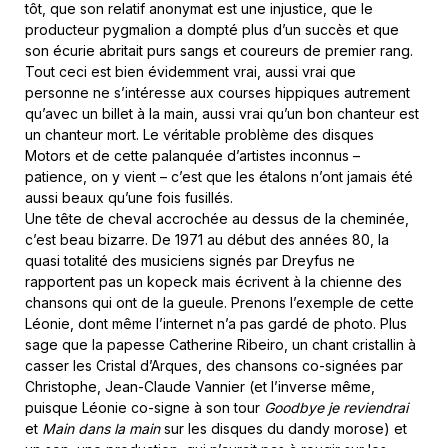
tôt, que son relatif anonymat est une injustice, que le
producteur pygmalion a dompté plus d’un succès et que
son écurie abritait purs sangs et coureurs de premier rang.
Tout ceci est bien évidemment vrai, aussi vrai que
personne ne s’intéresse aux courses hippiques autrement
qu’avec un billet à la main, aussi vrai qu’un bon chanteur est
un chanteur mort. Le véritable problème des disques
Motors et de cette palanquée d’artistes inconnus –
patience, on y vient – c’est que les étalons n’ont jamais été
aussi beaux qu’une fois fusillés.
Une tête de cheval accrochée au dessus de la cheminée,
c’est beau bizarre. De 1971 au début des années 80, la
quasi totalité des musiciens signés par Dreyfus ne
rapportent pas un kopeck mais écrivent à la chienne des
chansons qui ont de la gueule. Prenons l’exemple de cette
Léonie, dont même l’internet n’a pas gardé de photo. Plus
sage que la papesse Catherine Ribeiro, un chant cristallin à
casser les Cristal d’Arques, des chansons co-signées par
Christophe, Jean-Claude Vannier (et l’inverse même,
puisque Léonie co-signe à son tour
Goodbye je reviendrai
et
Main dans la main
sur les disques du dandy morose) et