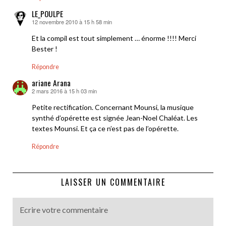
LE_POULPE
12 novembre 2010 à 15 h 58 min
dit :
Et la compil est tout simplement … énorme !!!! Merci
Bester !
Répondre
ariane Arana
2 mars 2016 à 15 h 03 min
dit :
Petite rectification. Concernant Mounsi, la musique
synthé d’opérette est signée Jean-Noel Chaléat. Les
textes Mounsi. Et ça ce n’est pas de l’opérette.
Répondre
LAISSER UN COMMENTAIRE