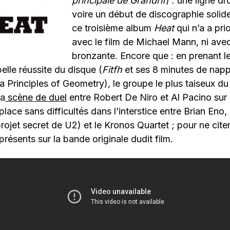
principale de Grandrif
) : une ligne dr
voire un début de discographie solid
ce troisième album
Heat
qui n’a a prior
avec le film de Michael Mann, ni ave
bronzante. Encore que : en prenant le
belle réussite du disque (
Fitfh
et ses 8 minutes de nap
a Principles of Geometry), le groupe le plus taiseux du 
la
scène de duel
entre Robert De Niro et Al Pacino sur
 place sans difficultés dans l’interstice entre Brian Eno
projet secret de U2) et le Kronos Quartet ; pour ne cit
présents sur la bande originale dudit film.