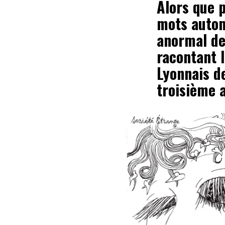
Alors que p
mots autom
anormal de
racontant l
Lyonnais d
troisième 