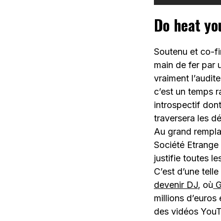
Do heat yo
Soutenu et co-f
main de fer par
vraiment l’audite
c’est un temps r
introspectif don
traversera les d
Au grand remplac
Société Etrange
justifie toutes l
C’est d’une tell
devenir DJ
, où
G
millions d’euros 
des vidéos YouTu