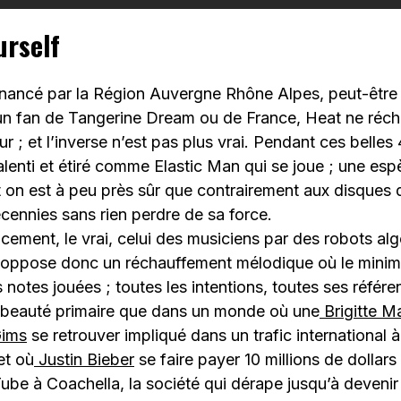
urself
inancé par la Région Auvergne Rhône Alpes, peut-être
 un fan de Tangerine Dream ou de France, Heat ne réch
ur ; et l’inverse n’est pas plus vrai. Pendant ces belles
alenti et étiré comme Elastic Man qui se joue ; une es
t on est à peu près sûr que contrairement aux disques de
écennies sans rien perdre de sa force.
ement, le vrai, celui des musiciens par des robots al
 oppose donc un réchauffement mélodique où le minim
es notes jouées ; toutes les intentions, toutes ses réfé
e beauté primaire que dans un monde où une
Brigitte M
ims
se retrouver impliqué dans un trafic international à
et où
Justin Bieber
se faire payer 10 millions de dollars
be à Coachella, la société qui dérape jusqu’à devenir