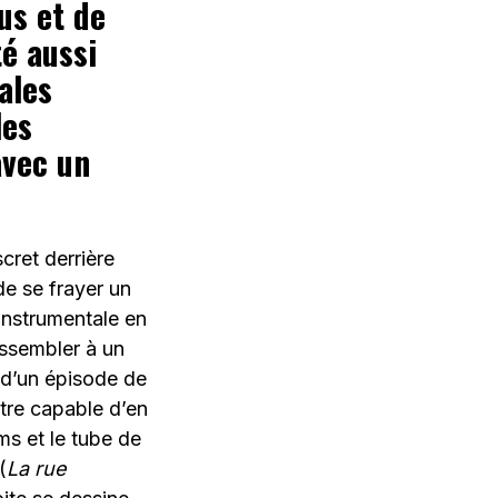
us et de
té aussi
ales
les
avec un
iscret derrière
de se frayer un
instrumentale en
essembler à un
s d’un épisode de
être capable d’en
ms et le tube de
(
La rue