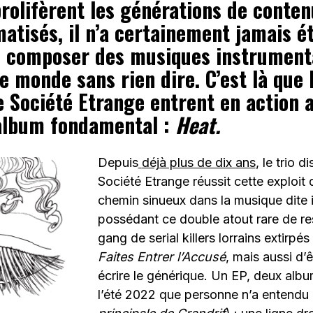
rolifèrent les générations de conten
atisés, il n’a certainement jamais é
 composer des musiques instrument
e monde sans rien dire. C’est là que 
e Société Etrange entrent en action 
album fondamental :
Heat.
Depuis
déjà plus de dix ans
, le trio d
Société Etrange réussit cette exploit 
chemin sinueux dans la musique dite 
possédant ce double atout rare de r
gang de serial killers lorrains extirpé
Faites Entrer l’Accusé
, mais aussi d’
écrire le générique. Un EP, deux albu
l’été 2022 que personne n’a entendu 