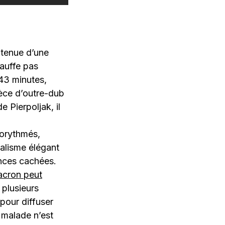
 tenue d’une
auffe pas
 43 minutes,
pèce d’outre-dub
 Pierpoljak, il
gorythmés,
alisme élégant
rences cachées.
acron peut
 plusieurs
 pour diffuser
 malade n’est