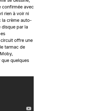
oite se dessine,
e confirmée avec
i rien à voir ni
c la crème auto-
 disque par la
pes
circuit offre une
 le tarmac de
, Moby,
er que quelques