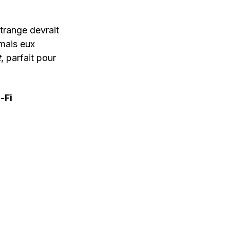
trange devrait
 mais eux
t
, parfait pour
-Fi