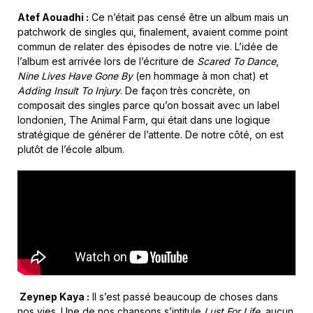
Atef Aouadhi :
Ce n’était pas censé être un album mais un
patchwork de singles qui, finalement, avaient comme point
commun de relater des épisodes de notre vie. L’idée de
l’album est arrivée lors de l’écriture de
Scared To Dance
,
Nine Lives Have Gone By
(en hommage à mon chat) et
Adding Insult To Injury
.
De façon très concrète, on
composait des singles parce qu’on bossait avec un label
londonien, The Animal Farm, qui était dans une logique
stratégique de générer de l’attente. De notre côté, on est
plutôt de l’école album.
Zeynep Kaya :
Il s’est passé beaucoup de choses dans
nos vies. Une de nos chansons s’intitule
Lust For Life
, aucun