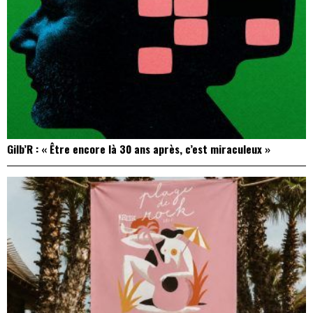
Gilb’R : « Être encore là 30 ans après, c’est miraculeux »