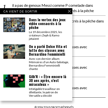
il a pas de genoux Messi comme P comelade
dans
Dans le vortex des jeux vidéo consacrés à la pêche
CA VIENT DE SORTIR
Dans le vortex des jeux
Dans le vortex des jeux vidéos consacrés à la pêche
dans
vidéo consacrés à la
PACÔME THIELLEMENT
pêche
La séance d’Hip Gnose
Le 19 décembre 2025, les
créateurs Zeph & Ramo
jetaient
La Patrie
dans
On a parlé Dolce Vita et
On a parlé Dolce Vita et lutte des classes avec
lutte des classes avec
Bernardino Femminielli
Bernardino Femminielli
Avec son dernier album
carte noire negra à l'o tiede
dans
Mémoires d’un Auto-Sabotage,
Bernardino Femminielli
On a parlé Dolce Vita et lutte des classes avec
chante
Bernardino Femminielli
Gilb’R : « Être encore là
30 ans après, c’est
moise et son mascaré
dans
miraculeux »
On a parlé Dolce Vita et lutte des classes avec
Infatigable travailleur en
Bernardino Femminielli
dilettante, le patron de
Versatile a décidé
©
2026
TOUS DROITS RÉSERVÉS