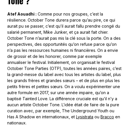
Tone ?
Atef Aouadhi :
Comme pour nos groupes, c’est la
résilience. October Tone durera parce qu’au pire, ce qui
aurait pu se passer, c’est qu’il aurait fallu prendre congé du
salarié permanent, Mike Junker, et ça aurait fait chier.
October Tone n’aurait pas mis la clé sous la porte. On a des
perspectives, des opportunités qu’on refuse parce qu’on
n’a pas les ressources humaines ni financières. On a envie
de grossir et de les honorer, comme par exemple
annualiser le festival. Initialement, on organisait le festival
October Tone Parties (OTP), toutes les années paires, c’est
la grand-messe du label avec tous les artistes du label, plus
les grands frères et grandes sœurs – et de plus en plus les
petits frères et petites sœurs. On a voulu expérimenter une
autre formule en 2017, sur une année impaire, qu’on a
baptisé Tainted Love. La différence cruciale est qu’il n’y a
aucun artiste October Tone. L’idée était de faire de la pure
curation avec, par exemple, The Underground Youth ou
Has A Shadow en internationaux, et
Lysistrata
ou
Bracco
en
nationaux.