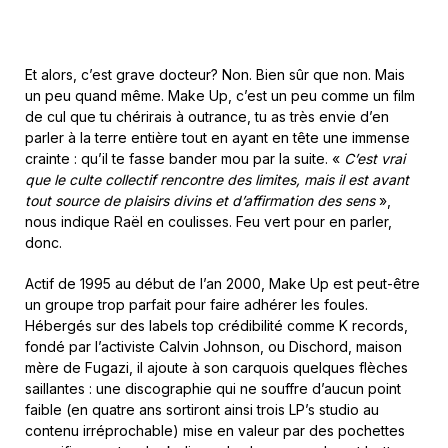
Et alors, c’est grave docteur? Non. Bien sûr que non. Mais
un peu quand même. Make Up, c’est un peu comme un film
de cul que tu chérirais à outrance, tu as très envie d’en
parler à la terre entière tout en ayant en tête une immense
crainte : qu’il te fasse bander mou par la suite. «
C’est vrai
que le culte collectif rencontre des limites, mais il est avant
tout source de plaisirs divins et d’affirmation des sens
»,
nous indique Raël en coulisses. Feu vert pour en parler,
donc.
Actif de 1995 au début de l’an 2000, Make Up est peut-être
un groupe trop parfait pour faire adhérer les foules.
Hébergés sur des labels top crédibilité comme K records,
fondé par l’activiste Calvin Johnson, ou Dischord, maison
mère de Fugazi, il ajoute à son carquois quelques flèches
saillantes : une discographie qui ne souffre d’aucun point
faible (en quatre ans sortiront ainsi trois LP’s studio au
contenu irréprochable) mise en valeur par des pochettes