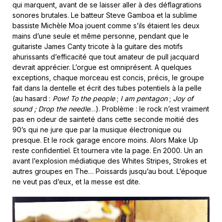
qui marquent, avant de se laisser aller à des déflagrations
sonores brutales. Le batteur Steve Gamboa et la sublime
bassiste Michèle Moa jouent comme s’ils étaient les deux
mains d’une seule et même personne, pendant que le
guitariste James Canty tricote à la guitare des motifs
ahurissants d’efficacité que tout amateur de pull jacquard
devrait apprécier. L’orgue est omniprésent. A quelques
exceptions, chaque morceau est concis, précis, le groupe
fait dans la dentelle et écrit des tubes potentiels à la pelle
(au hasard :
Pow! To the people
;
I am pentagon
;
Joy of
sound ; Drop the needle
…). Problème : le rock n’est vraiment
pas en odeur de sainteté dans cette seconde moitié des
90’s qui ne jure que par la musique électronique ou
presque. Et le rock garage encore moins. Alors Make Up
reste confidentiel. Et tournera vite la page. En 2000. Un an
avant l’explosion médiatique des Whites Stripes, Strokes et
autres groupes en The… Poissards jusqu’au bout. L’époque
ne veut pas d’eux, et la messe est dite.