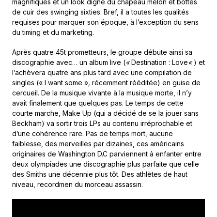
magnifiques et un look digne du chapeau melon et bottes
de cuir des swinging sixties. Bref, il a toutes les qualités
requises pour marquer son époque, à l’exception du sens
du timing et du marketing.
Après quatre 45t prometteurs, le groupe débute ainsi sa
discographie avec… un album live (
«
Destination : Love
«
) et
l’achèvera quatre ans plus tard avec une compilation de
singles (« I want some »
,
récemment rééditée) en guise de
cercueil. De la musique vivante à la musique morte, il n’y
avait finalement que quelques pas. Le temps de cette
courte marche, Make Up (qui a décidé de se la jouer sans
Beckham) va sortir trois LPs au contenu irréprochable et
d’une cohérence rare. Pas de temps mort, aucune
faiblesse, des merveilles par dizaines, ces américains
originaires de Washington D.C parviennent à enfanter entre
deux olympiades une discographie plus parfaite que celle
des Smiths une décennie plus tôt. Des athlètes de haut
niveau, recordmen du morceau assassin.