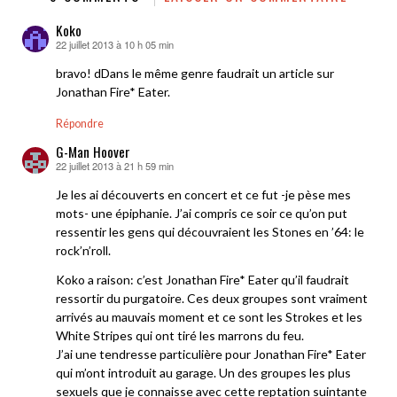
Koko
22 juillet 2013 à 10 h 05 min
dit :
bravo! dDans le même genre faudrait un article sur
Jonathan Fire* Eater.
Répondre
G-Man Hoover
22 juillet 2013 à 21 h 59 min
dit :
Je les ai découverts en concert et ce fut -je pèse mes
mots- une épiphanie. J’ai compris ce soir ce qu’on put
ressentir les gens qui découvraient les Stones en ’64: le
rock’n’roll.
Koko a raison: c’est Jonathan Fire* Eater qu’il faudrait
ressortir du purgatoire. Ces deux groupes sont vraiment
arrivés au mauvais moment et ce sont les Strokes et les
White Stripes qui ont tiré les marrons du feu.
J’ai une tendresse particulière pour Jonathan Fire* Eater
qui m’ont introduit au garage. Un des groupes les plus
sexuels que je connaisse avec cette reptation suintante