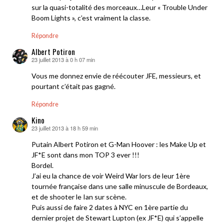
sur la quasi-totalité des morceaux…Leur « Trouble Under
Boom Lights », c’est vraiment la classe.
Répondre
Albert Potiron
23 juillet 2013 à 0 h 07 min
dit :
Vous me donnez envie de réécouter JFE, messieurs, et
pourtant c’était pas gagné.
Répondre
Kino
23 juillet 2013 à 18 h 59 min
dit :
Putain Albert Potiron et G-Man Hoover : les Make Up et
JF*E sont dans mon TOP 3 ever !!!
Bordel.
J’ai eu la chance de voir Weird War lors de leur 1ère
tournée française dans une salle minuscule de Bordeaux,
et de shooter le Ian sur scène.
Puis aussi de faire 2 dates à NYC en 1ère partie du
dernier projet de Stewart Lupton (ex JF*E) qui s’appelle