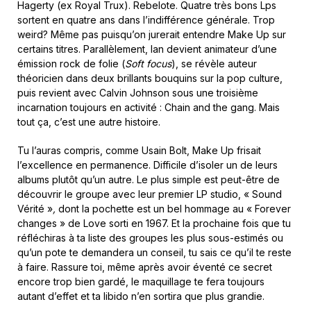
Hagerty (ex Royal Trux). Rebelote. Quatre très bons Lps
sortent en quatre ans dans l’indifférence générale. Trop
weird? Même pas puisqu’on jurerait entendre Make Up sur
certains titres. Parallèlement, Ian devient animateur d’une
émission rock de folie (
Soft focus
), se révèle auteur
théoricien dans deux brillants bouquins sur la pop culture,
puis revient avec Calvin Johnson sous une troisième
incarnation toujours en activité : Chain and the gang. Mais
tout ça, c’est une autre histoire.
Tu l’auras compris, comme Usain Bolt, Make Up frisait
l’excellence en permanence. Difficile d’isoler un de leurs
albums plutôt qu’un autre. Le plus simple est peut-être de
découvrir le groupe avec leur premier LP studio, « Sound
Vérité »
,
dont la pochette est un bel hommage au « Forever
changes » de Love sorti en 1967. Et la prochaine fois que tu
réfléchiras à ta liste des groupes les plus sous-estimés ou
qu’un pote te demandera un conseil, tu sais ce qu’il te reste
à faire. Rassure toi, même après avoir éventé ce secret
encore trop bien gardé, le maquillage te fera toujours
autant d’effet et ta libido n’en sortira que plus grandie.