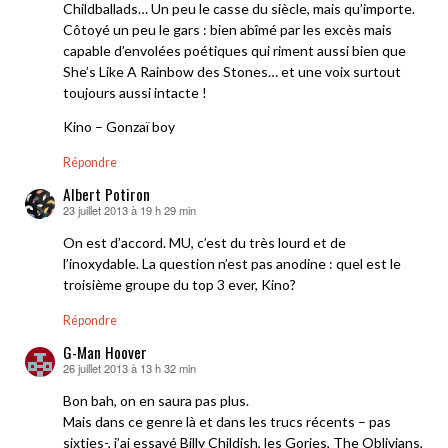
Childballads… Un peu le casse du siècle, mais qu’importe.
Côtoyé un peu le gars : bien abîmé par les excès mais
capable d’envolées poétiques qui riment aussi bien que
She’s Like A Rainbow des Stones… et une voix surtout
toujours aussi intacte !
Kino – Gonzaï boy
Répondre
Albert Potiron
23 juillet 2013 à 19 h 29 min
dit :
On est d’accord. MU, c’est du très lourd et de
l’inoxydable. La question n’est pas anodine : quel est le
troisième groupe du top 3 ever, Kino?
Répondre
G-Man Hoover
26 juillet 2013 à 13 h 32 min
dit :
Bon bah, on en saura pas plus.
Mais dans ce genre là et dans les trucs récents – pas
sixties-, j’ai essayé Billy Childish, les Gories, The Oblivians,