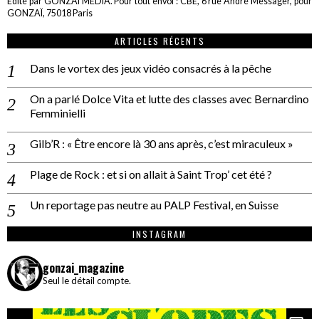
Edité par GONZAÏ MEDIA. Pour tout envoi : CBE, 6 rue André Messager, pour
GONZAÏ, 75018 Paris
ARTICLES RÉCENTS
Dans le vortex des jeux vidéo consacrés à la pêche
On a parlé Dolce Vita et lutte des classes avec Bernardino
Femminielli
Gilb’R : « Être encore là 30 ans après, c’est miraculeux »
Plage de Rock : et si on allait à Saint Trop’ cet été ?
Un reportage pas neutre au PALP Festival, en Suisse
INSTAGRAM
gonzai_magazine
Seul le détail compte.