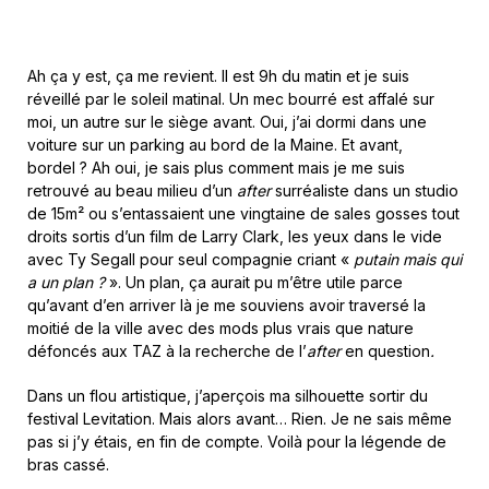
Ah ça y est, ça me revient. Il est 9h du matin et je suis
réveillé par le soleil matinal. Un mec bourré est affalé sur
moi, un autre sur le siège avant. Oui, j’ai dormi dans une
voiture sur un parking au bord de la Maine. Et avant,
bordel ? Ah oui, je sais plus comment mais je me suis
retrouvé au beau milieu d’un
after
surréaliste dans un studio
de 15m² ou s’entassaient une vingtaine de sales gosses tout
droits sortis d’un film de Larry Clark, les yeux dans le vide
avec Ty Segall pour seul compagnie criant «
putain mais qui
a un plan ?
». Un plan, ça aurait pu m’être utile parce
qu’avant d’en arriver là je me souviens avoir traversé la
moitié de la ville avec des mods plus vrais que nature
défoncés aux TAZ à la recherche de l’
after
en question
.
Dans un flou artistique, j’aperçois ma silhouette sortir du
festival Levitation. Mais alors avant… Rien. Je ne sais même
pas si j’y étais, en fin de compte. Voilà pour la légende de
bras cassé.