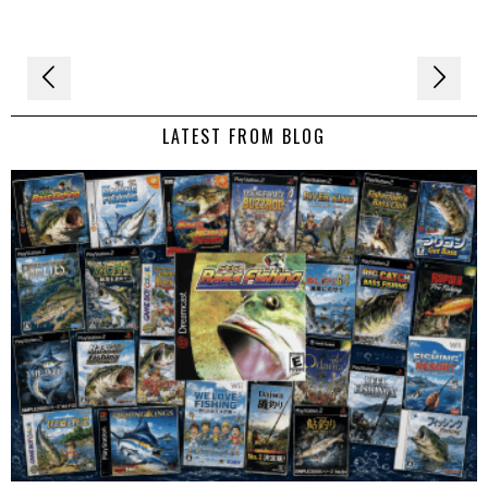
Navigation
de
LATEST FROM BLOG
l’article