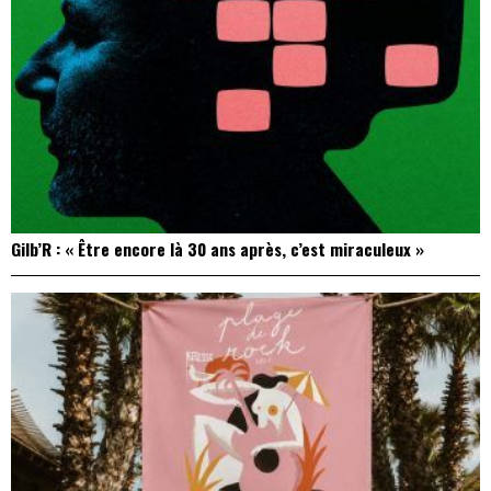
Gilb’R : « Être encore là 30 ans après, c’est miraculeux »