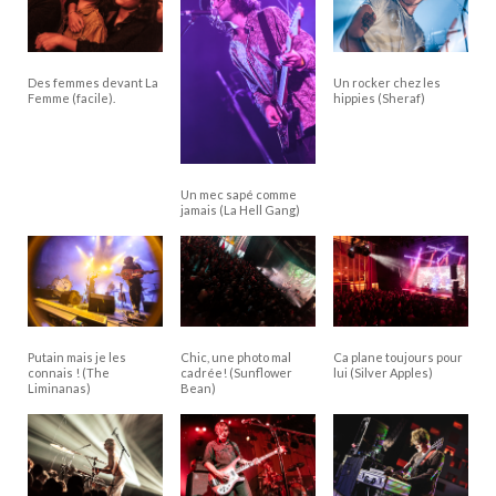
Des femmes devant La
Un rocker chez les
Femme (facile).
hippies (Sheraf)
Un mec sapé comme
jamais (La Hell Gang)
Putain mais je les
Chic, une photo mal
Ca plane toujours pour
connais ! (The
cadrée! (Sunflower
lui (Silver Apples)
Liminanas)
Bean)