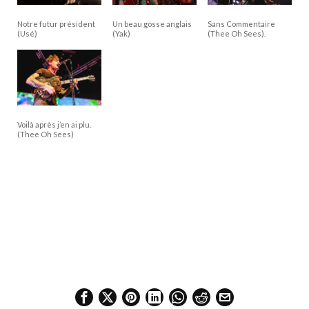
Notre futur président
Un beau gosse anglais
Sans Commentaire
(Usé)
(Yak)
(Thee Oh Sees).
Voilà après j’en ai plu.
(Thee Oh Sees)