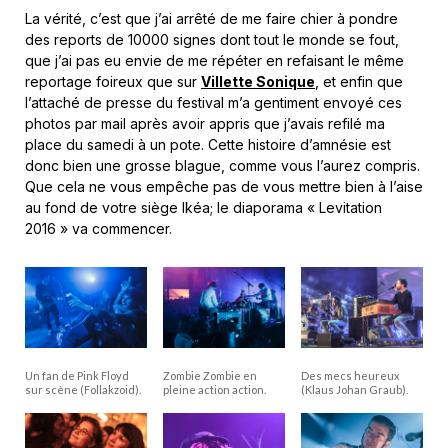
La vérité, c’est que j’ai arrêté de me faire chier à pondre
des reports de 10000 signes dont tout le monde se fout,
que j’ai pas eu envie de me répéter en refaisant le même
reportage foireux que sur
Villette Sonique
, et enfin que
l’attaché de presse du festival m’a gentiment envoyé ces
photos par mail après avoir appris que j’avais refilé ma
place du samedi à un pote. Cette histoire d’amnésie est
donc bien une grosse blague, comme vous l’aurez compris.
Que cela ne vous empêche pas de vous mettre bien à l’aise
au fond de votre siège Ikéa; le diaporama « Levitation
2016 » va commencer.
Un fan de Pink Floyd
Zombie Zombie en
Des mecs heureux
sur scène (Follakzoid).
pleine action action.
(Klaus Johan Graub).