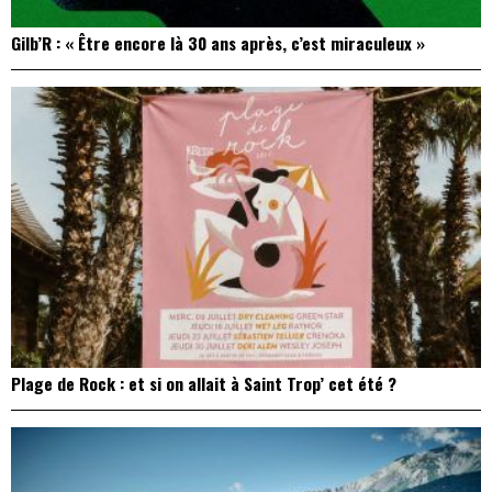
Gilb’R : « Être encore là 30 ans après, c’est miraculeux »
Plage de Rock : et si on allait à Saint Trop’ cet été ?