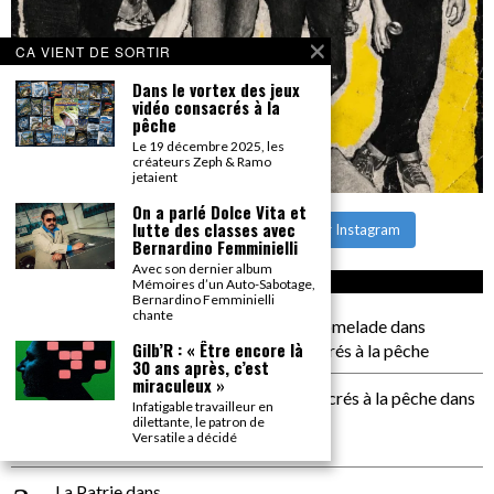
CA VIENT DE SORTIR
Dans le vortex des jeux
vidéo consacrés à la
pêche
Le 19 décembre 2025, les
créateurs Zeph & Ramo
jetaient
On a parlé Dolce Vita et
lutte des classes avec
CHARGER PLUS
Suivre sur Instagram
Bernardino Femminielli
Avec son dernier album
CA COMMENTE SEC
Mémoires d’un Auto-Sabotage,
Bernardino Femminielli
chante
il a pas de genoux Messi comme P comelade
dans
Gilb’R : « Être encore là
Dans le vortex des jeux vidéo consacrés à la pêche
30 ans après, c’est
miraculeux »
Dans le vortex des jeux vidéos consacrés à la pêche
dans
Infatigable travailleur en
PACÔME THIELLEMENT
dilettante, le patron de
Versatile a décidé
La séance d’Hip Gnose
La Patrie
dans