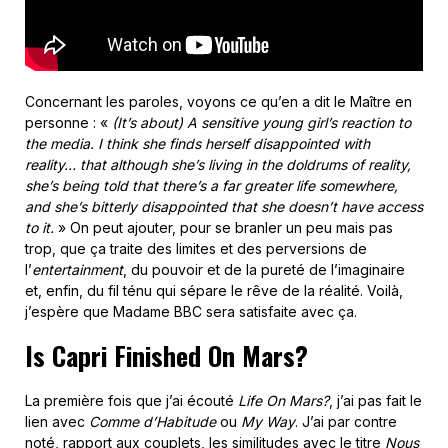
Concernant les paroles, voyons ce qu’en a dit le Maître en
personne : «
(It’s about) A sensitive young girl’s reaction to
the media. I think she finds herself disappointed with
reality… that although she’s living in the doldrums of reality,
she’s being told that there’s a far greater life somewhere,
and she’s bitterly disappointed that she doesn’t have access
to it.
» On peut ajouter, pour se branler un peu mais pas
trop, que ça traite des limites et des perversions de
l’
entertainment
, du pouvoir et de la pureté de l’imaginaire
et, enfin, du fil ténu qui sépare le rêve de la réalité. Voilà,
j’espère que Madame BBC sera satisfaite avec ça.
Is Capri Finished On Mars?
La première fois que j’ai écouté
Life On Mars?
, j’ai pas fait le
lien avec
Comme d’Habitude
ou
My Way
. J’ai par contre
noté, rapport aux couplets, les similitudes avec le titre
Nous