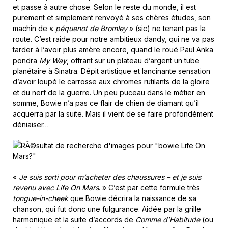
et passe à autre chose. Selon le reste du monde, il est
purement et simplement renvoyé à ses chères études, son
machin de «
péquenot de Bromley
» (sic) ne tenant pas la
route. C’est raide pour notre ambitieux dandy, qui ne va pas
tarder à l’avoir plus amère encore, quand le roué Paul Anka
pondra
My Way
, offrant sur un plateau d’argent un tube
planétaire à Sinatra. Dépit artistique et lancinante sensation
d’avoir loupé le carrosse aux chromes rutilants de la gloire
et du nerf de la guerre. Un peu puceau dans le métier en
somme, Bowie n’a pas ce flair de chien de diamant qu’il
acquerra par la suite. Mais il vient de se faire profondément
déniaiser…
«
Je suis sorti pour m’acheter des chaussures – et je suis
revenu avec Life On Mars
. » C’est par cette formule très
tongue-in-cheek
que Bowie décrira la naissance de sa
chanson, qui fut donc une fulgurance. Aidée par la grille
harmonique et la suite d’accords de
Comme d’Habitude
(ou