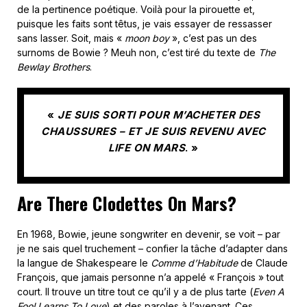
de la pertinence poétique. Voilà pour la pirouette et,
puisque les faits sont têtus, je vais essayer de ressasser
sans lasser. Soit, mais «
moon boy
», c’est pas un des
surnoms de Bowie ? Meuh non, c’est tiré du texte de
The
Bewlay Brothers
.
«
JE SUIS SORTI POUR M’ACHETER DES
CHAUSSURES – ET JE SUIS REVENU AVEC
LIFE ON MARS
. »
Are There Clodettes On Mars?
En 1968, Bowie, jeune songwriter en devenir, se voit – par
je ne sais quel truchement – confier la tâche d’adapter dans
la langue de Shakespeare le
Comme d’Habitude
de Claude
François, que jamais personne n’a appelé « François » tout
court. Il trouve un titre tout ce qu’il y a de plus tarte (
Even A
Fool Learns To Love
) et des paroles à l’avenant. Ces