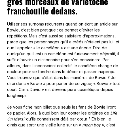
gros morceaux de variétoche
franchouille dedans.
Utiliser ses surnoms récurrents quand on écrit un article sur
Bowie, c’est bien pratique : ça permet d’éviter les
répétitions. Mais c’est aussi se satisfaire d’approximations,
parce que les personnages qu’il a créés n’étaient pas lui, et
que l’appeler « le caméléon » est une ânerie. Dire de
quelqu’un qu’il est un caméléon est furieusement péjoratif, il
suffit d’ouvrir un dictionnaire pour s’en convaincre. Par
ailleurs, dans l’inconscient collectif, le caméléon change de
couleur pour se fondre dans le décor et passer inaperçu.
Vous trouvez que c’était dans les manières de Bowie ? Je
dirai donc « Bowie » pour parler de ce zigue; « Bowie » tout
court. Car « David » est devenu pure cosmétique depuis
longtemps.
Je vous fiche mon billet que seuls les fans de Bowie liront
ce papier. Alors, à quoi bon leur conter les origines de
Life
On Mars?
qu’ils connaissent déjà par cœur ? Eh bien, je
dirais que sortir une vieille lune sur un «
moon boy
», c’est