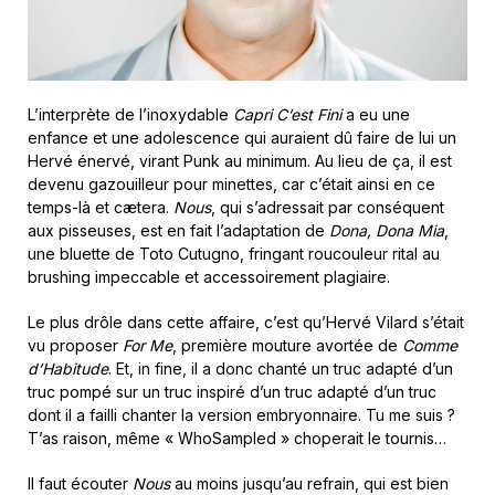
L’interprète de l’inoxydable
Capri C’est Fini
a eu une
enfance et une adolescence qui auraient dû faire de lui un
Hervé énervé, virant Punk au minimum. Au lieu de ça, il est
devenu gazouilleur pour minettes, car c’était ainsi en ce
temps-là et cætera.
Nous
, qui s’adressait par conséquent
aux pisseuses, est en fait l’adaptation de
Dona, Dona Mia
,
une bluette de Toto Cutugno, fringant roucouleur rital au
brushing impeccable et accessoirement plagiaire.
Le plus drôle dans cette affaire, c’est qu’Hervé Vilard s’était
vu proposer
For Me
, première mouture avortée de
Comme
d’Habitude
. Et, in fine, il a donc chanté un truc adapté d’un
truc pompé sur un truc inspiré d’un truc adapté d’un truc
dont il a failli chanter la version embryonnaire. Tu me suis ?
T’as raison, même « WhoSampled » choperait le tournis…
Il faut écouter
Nous
au moins jusqu’au refrain, qui est bien