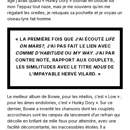
âge j’avais quand « Hunky Dory » tournait en boucle sur
mon Teppaz tout naze, mais je me souviens qu’en me
régalant les oreilles, je reluquais sa pochette et je voyais un
oiseau-lyre fait homme.
« LA PREMIÈRE FOIS QUE J’AI ÉCOUTÉ
LIFE
ON MARS?
, J’AI PAS FAIT LE LIEN AVEC
COMME D’HABITUDE
OU
MY WAY
. J’AI PAR
CONTRE NOTÉ, RAPPORT AUX COUPLETS,
LES SIMILITUDES AVEC LE TITRE
NOUS
DE
L’IMPAYABLE HERVÉ VILARD. »
Le meilleur album de Bowie, pour les intellos, c’est « Low » ;
pour les âmes endolories, c’est « Hunky Dory ». Sur ce
dernier, Bowie a inventé les chansons dont les couplets
accrocheurs sont les rampes de lancement d’un refrain qui
décolle en brillant de mille feux pour atteindre, avec une
facilité déconcertante, les inaccessibles étoiles. Il a