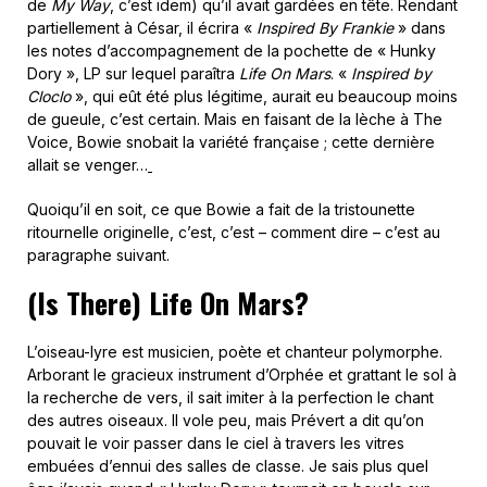
de
My Way
, c’est idem) qu’il avait gardées en tête. Rendant
partiellement à César, il écrira «
Inspired By Frankie
» dans
les notes d’accompagnement de la pochette de « Hunky
Dory », LP sur lequel paraîtra
Life On Mars
. «
Inspired by
Cloclo
», qui eût été plus légitime, aurait eu beaucoup moins
de gueule, c’est certain. Mais en faisant de la lèche à The
Voice, Bowie snobait la variété française ; cette dernière
allait se venger…
Quoiqu’il en soit, ce que Bowie a fait de la tristounette
ritournelle originelle, c’est, c’est – comment dire – c’est au
paragraphe suivant.
(Is There) Life On Mars?
L’oiseau-lyre est musicien, poète et chanteur polymorphe.
Arborant le gracieux instrument d’Orphée et grattant le sol à
la recherche de vers, il sait imiter à la perfection le chant
des autres oiseaux. Il vole peu, mais Prévert a dit qu’on
pouvait le voir passer dans le ciel à travers les vitres
embuées d’ennui des salles de classe. Je sais plus quel