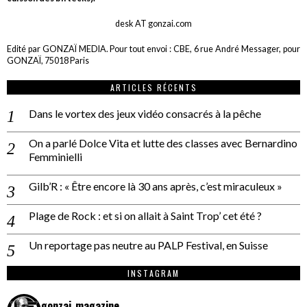
desk AT gonzai.com
Edité par GONZAÏ MEDIA. Pour tout envoi : CBE, 6 rue André Messager, pour
GONZAÏ, 75018 Paris
ARTICLES RÉCENTS
Dans le vortex des jeux vidéo consacrés à la pêche
On a parlé Dolce Vita et lutte des classes avec Bernardino
Femminielli
Gilb’R : « Être encore là 30 ans après, c’est miraculeux »
Plage de Rock : et si on allait à Saint Trop’ cet été ?
Un reportage pas neutre au PALP Festival, en Suisse
INSTAGRAM
gonzai_magazine