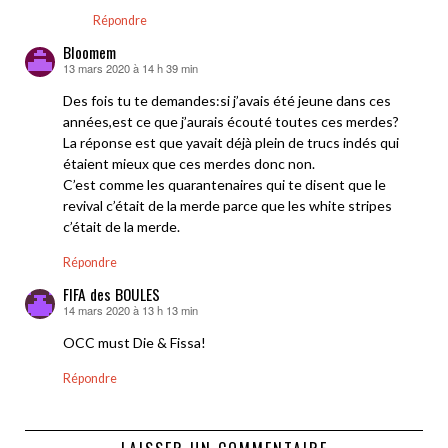
Répondre
Bloomem
13 mars 2020 à 14 h 39 min
dit :
Des fois tu te demandes:si j’avais été jeune dans ces
années,est ce que j’aurais écouté toutes ces merdes?
La réponse est que yavait déjà plein de trucs indés qui
étaient mieux que ces merdes donc non.
C’est comme les quarantenaires qui te disent que le
revival c’était de la merde parce que les white stripes
c’était de la merde.
Répondre
FIFA des BOULES
14 mars 2020 à 13 h 13 min
dit :
OCC must Die & Fissa!
Répondre