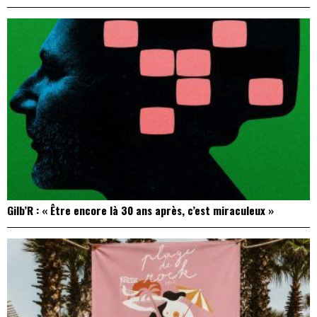
Gilb’R : « Être encore là 30 ans après, c’est miraculeux »