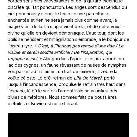
cordes sensibles virevoltantes et de la guitare électrique
discrète qui fait ponctuation. Les anges sont descendus du
ciel pour nous y mener le temps d’une parenthèse
enchantée et rien ne sera jamais plus comme avant, la
magie vient de là. La magie vient de là, et de cette voix si
divine qu’elle en devient démoniaque. L’auditeur, dont les
poils se hérissent et l’imagination s’embrase, a le bonjour de
l’oiseau-lyre. «
C’est, à l’horizon pas remué d’une ride / Le
visible et serein souffle artificiel / De l’inspiration, qui
regagne le ciel.
» Alangui dans l’après-midi aux abords du
lac des cygnes, un faune rêvassant de nuées de nymphes
voit passer au firmament un trait de lumière ; il zèbre la
voûte céleste. Le pré-refrain de
Life On Mars?
, porté
jusqu’à l’incandescence, propulse le refrain très haut dans
l’espace, là où le surfer d’argent slalome au milieu des
pluies de météores. Nous sommes faits de poussières
d’étoiles et Bowie est notre héraut.