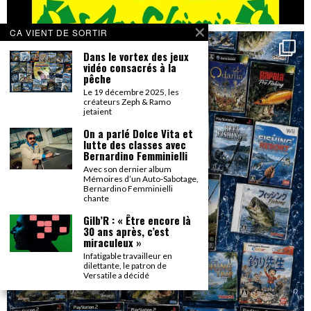
CA VIENT DE SORTIR
Dans le vortex des jeux
vidéo consacrés à la
pêche
Le 19 décembre 2025, les
créateurs Zeph & Ramo
jetaient
On a parlé Dolce Vita et
lutte des classes avec
Bernardino Femminielli
Avec son dernier album
Mémoires d’un Auto-Sabotage,
Bernardino Femminielli
chante
Gilb’R : « Être encore là
30 ans après, c’est
miraculeux »
Infatigable travailleur en
dilettante, le patron de
Versatile a décidé