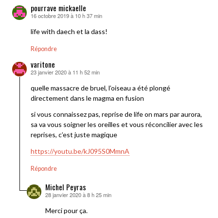
pourrave mickaelle
16 octobre 2019 à 10 h 37 min
dit :
life with daech et la dass!
Répondre
varitone
23 janvier 2020 à 11 h 52 min
dit :
quelle massacre de bruel, l’oiseau a été plongé
directement dans le magma en fusion
si vous connaissez pas, reprise de life on mars par aurora,
sa va vous soigner les oreilles et vous réconcilier avec les
reprises, c’est juste magique
https://youtu.be/kJ095S0MmnA
Répondre
Michel Peyras
28 janvier 2020 à 8 h 25 min
dit :
Merci pour ça.