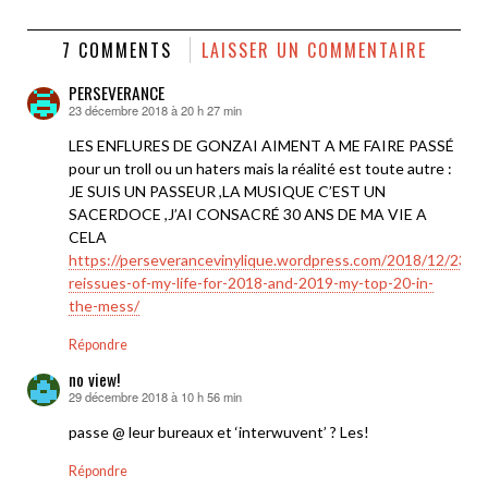
7 COMMENTS
LAISSER UN COMMENTAIRE
PERSEVERANCE
23 décembre 2018 à 20 h 27 min
dit :
LES ENFLURES DE GONZAI AIMENT A ME FAIRE PASSÉ
pour un troll ou un haters mais la réalité est toute autre :
JE SUIS UN PASSEUR ,LA MUSIQUE C’EST UN
SACERDOCE ,J’AI CONSACRÉ 30 ANS DE MA VIE A
CELA
https://perseverancevinylique.wordpress.com/2018/12/23/be
reissues-of-my-life-for-2018-and-2019-my-top-20-in-
the-mess/
Répondre
no view!
29 décembre 2018 à 10 h 56 min
dit :
passe @ leur bureaux et ‘interwuvent’ ? Les!
Répondre