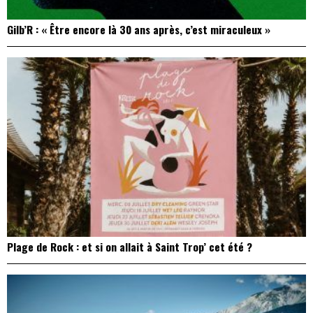
Gilb’R : « Être encore là 30 ans après, c’est miraculeux »
Plage de Rock : et si on allait à Saint Trop’ cet été ?