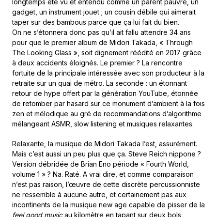
longtemps été vu et entendu comme un parent pauvre, un
gadget, un instrument jouet ; un cousin débile qui aimerait
taper sur des bambous parce que ça lui fait du bien.
On ne s’étonnera donc pas qu’il ait fallu attendre 34 ans
pour que le premier album de Midori Takada, « Through
The Looking Glass », soit dignement réédité en 2017 grâce
à deux accidents éloignés. Le premier ? La rencontre
fortuite de la principale intéressée avec son producteur à la
retraite sur un quai de métro. La seconde : un étonnant
retour de hype offert par la génération YouTube, étonnée
de retomber par hasard sur ce monument d’ambient à la fois
zen et mélodique au gré de recommandations d’algorithme
mélangeant ASMR, slow listening et musiques relaxantes.
Relaxante, la musique de Midori Takada l’est, assurément.
Mais c’est aussi un peu plus que ça. Steve Reich nippone ?
Version débridée de Brian Eno période « Fourth World,
volume 1 » ? Na. Raté. A vrai dire, et comme comparaison
n’est pas raison, l’œuvre de cette discrète percussionniste
ne ressemble à aucune autre, et certainement pas aux
incontinents de la musique new age capable de pisser de la
feel good music
au kilomètre en tapant sur deux bols