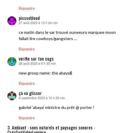
Répondre
pissseblood
27 août 2023 à 13 h 24 min
dit :
ce matin dans le var trouvé ouneeuro marquee moon
fallait lire cowboys/gangsters …
Répondre
verifie sur ton cogs
28 août 2023 à 8 h 30 min
dit :
new groop name: the abaya$
Répondre
çà va glisser
4 septembre 2023 à 10 h 20 min
dit :
gabriel ‘abaya’ ministre du prêt @ porter !
Répondre
3. Ambiant : sons naturels et paysages sonores -
CréaSonVidéoLumière