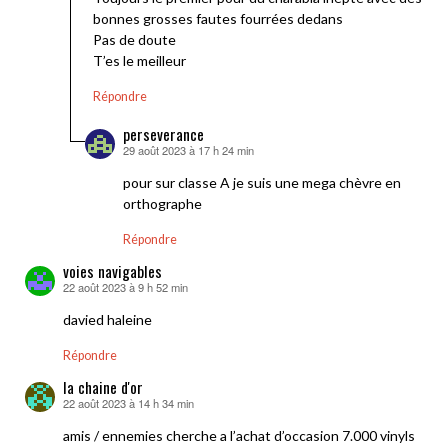
bonnes grosses fautes fourrées dedans
Pas de doute
T’es le meilleur
Répondre
perseverance
29 août 2023 à 17 h 24 min
dit :
pour sur classe A je suis une mega chèvre en
orthographe
Répondre
voies navigables
22 août 2023 à 9 h 52 min
dit :
davied haleine
Répondre
la chaine d'or
22 août 2023 à 14 h 34 min
dit :
amis / ennemies cherche a l’achat d’occasion 7.000 vinyls