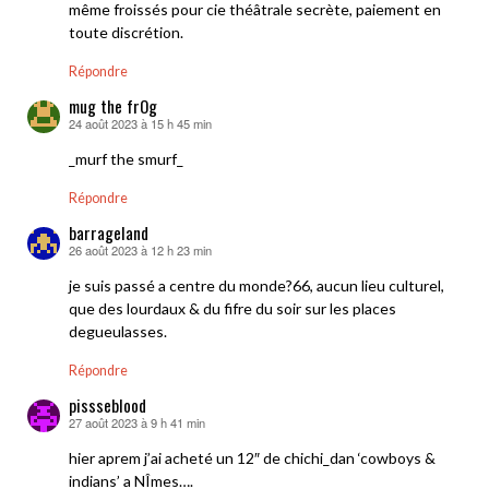
même froissés pour cie théâtrale secrète, paiement en
toute discrétion.
Répondre
mug the frOg
24 août 2023 à 15 h 45 min
dit :
_murf the smurf_
Répondre
barrageland
26 août 2023 à 12 h 23 min
dit :
je suis passé a centre du monde?66, aucun lieu culturel,
que des lourdaux & du fifre du soir sur les places
degueulasses.
Répondre
pissseblood
27 août 2023 à 9 h 41 min
dit :
hier aprem j’ai acheté un 12″ de chichi_dan ‘cowboys &
indians’ a NÎmes….