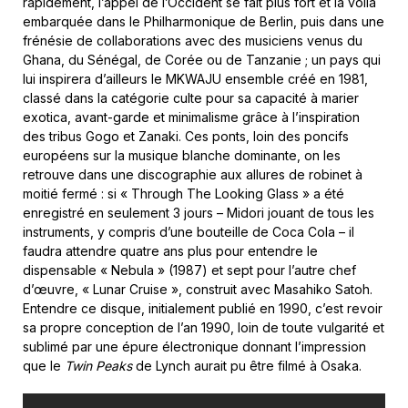
rapidement, l’appel de l’Occident se fait plus fort et la voilà
embarquée dans le Philharmonique de Berlin, puis dans une
frénésie de collaborations avec des musiciens venus du
Ghana, du Sénégal, de Corée ou de Tanzanie ; un pays qui
lui inspirera d’ailleurs le MKWAJU ensemble créé en 1981,
classé dans la catégorie culte pour sa capacité à marier
exotica, avant-garde et minimalisme grâce à l’inspiration
des tribus Gogo et Zanaki. Ces ponts, loin des poncifs
européens sur la musique blanche dominante, on les
retrouve dans une discographie aux allures de robinet à
moitié fermé : si « Through The Looking Glass » a été
enregistré en seulement 3 jours – Midori jouant de tous les
instruments, y compris d’une bouteille de Coca Cola – il
faudra attendre quatre ans plus pour entendre le
dispensable « Nebula » (1987) et sept pour l’autre chef
d’œuvre, « Lunar Cruise », construit avec Masahiko Satoh.
Entendre ce disque, initialement publié en 1990, c’est revoir
sa propre conception de l’an 1990, loin de toute vulgarité et
sublimé par une épure électronique donnant l’impression
que le
Twin Peaks
de Lynch aurait pu être filmé à Osaka.