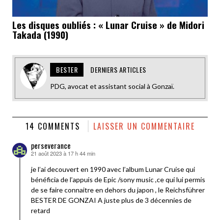
Les disques oubliés : « Lunar Cruise » de Midori
Takada (1990)
BESTER
DERNIERS ARTICLES
PDG, avocat et assistant social à Gonzaï.
14 COMMENTS
LAISSER UN COMMENTAIRE
perseverance
21 août 2023 à 17 h 44 min
dit :
je l’ai decouvert en 1990 avec l’album Lunar Cruise qui
bénéficia de l’appuis de Epic /sony music ,ce qui lui permis
de se faire connaitre en dehors du japon , le Reichsführer
BESTER DE GONZAI A juste plus de 3 décennies de
retard