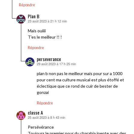
Répondre
Plan B
23 août 2023 à 21 h 12 min
dit :
Mais ouiiii
T’es le meilleur !! !
Répondre
perseverance
29 août 2023 à 17 h 25 min
dit :
plan b non pas le meilleur mais pour sur a 1000
pour cent ma culture musical est plus étoffé et
éclectique que ce rond de cuir de bester de
gonzai
Répondre
classe A
25 août 2023 à 8 h 43 min
dit :
Persévérance
Toujours le premier pour du charabia inepte avec des