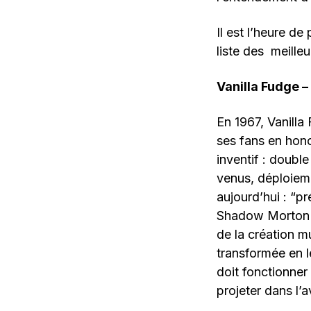
Il est l’heure de
liste des meille
Vanilla Fudge –
En 1967, Vanilla
ses fans en hono
inventif : doubl
venus, déploiem
aujourd’hui : “p
Shadow Morton c
de la création m
transformée en l
doit fonctionne
projeter dans l’a