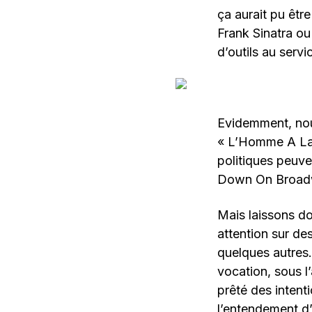
ça aurait pu êt
Frank Sinatra o
d’outils au servic
Evidemment, nou
« L’Homme A La 
politiques peuv
Down On Broadwa
Mais laissons do
attention sur d
quelques autres
vocation, sous l
prêté des intent
l’entendement d’