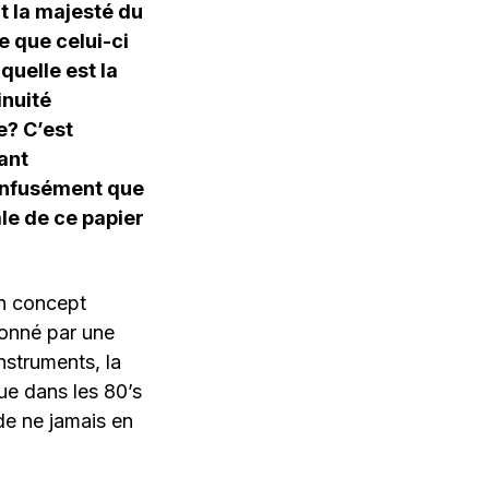
t la majesté du
e que celui-ci
 quelle est la
inuité
le?
C’est
ant
onfusément que
ale de ce papier
Un concept
donné par une
nstruments, la
ue dans les 80’s
de ne jamais en