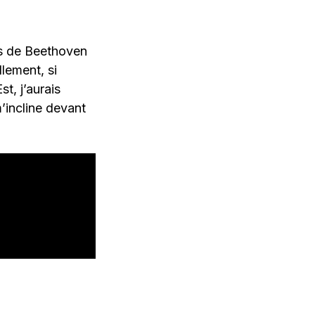
irs de Beethoven
lement, si
t, j’aurais
m’incline devant