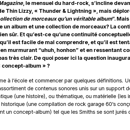
 Magazine
, le mensuel du hard-rock, s’incline devan
e Thin Lizzy, « Thunder & Lightning », mais déplor
collection de morceaux qu’un véritable album
”. Mais
e un album et une collection de morceaux? La cont
ien sûr.
Et qu’est-ce qu’une continuité conceptuel
u’il est facile de mal comprendre, et qu’il est tent
en murmurant “uhuh, honhon” et en ressentant c
pas très clair. De quoi poser ici la question inaugur
 « concept-album » ?
me à l’école et commencer par quelques définitions. 
 assortiment de contenus sonores unis sur un support 
ique (une histoire), ou thématique, ou matérielle (les i
 historique (une compilation de rock garage 60’s conç
t un concept-album) tel que les Smiths se sont jurés 