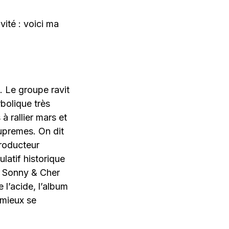
ivité : voici ma
. Le groupe ravit
bolique très
 rallier mars et
upremes. On dit
producteur
atif historique
de Sonny & Cher
l’acide, l’album
 mieux se