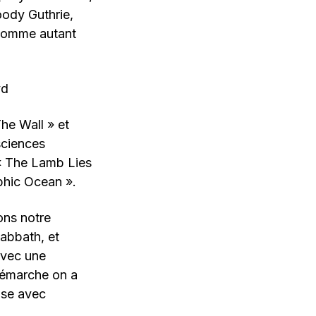
ody Guthrie,
 comme autant
he Wall » et
sciences
« The Lamb Lies
phic Ocean ».
ons notre
abbath, et
avec une
 démarche on a
iose avec