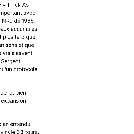
e « Thick As
 emportant avec
on NRJ de 1986,
ceaux accumulés
t plus tard que
 un sens et que
s vrais savent
 Sergent
qu’un protocole
bel et bien
n expansion
bien entendu
(vinyle 33 tours,