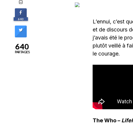
640
L’ennui, c’est q
et de discours d
j’avais été le pr
640
plutôt veillé à 
PARTAGES
le courage.
The Who –
Life