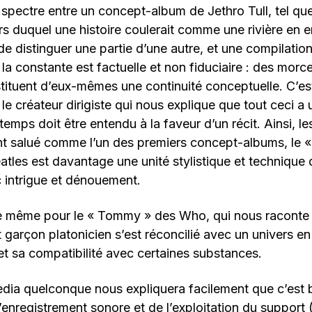
 spectre entre un concept-album de Jethro Tull, tel qu
ers duquel une histoire coulerait comme une rivière en
de distinguer une partie d’une autre, et une compilati
la constante est factuelle et non fiduciaire : des mor
stituent d’eux-mêmes une continuité conceptuelle. C’es
, le créateur dirigiste qui nous explique que tout ceci a
emps doit être entendu à la faveur d’un récit. Ainsi, le
t salué comme l’un des premiers concept-albums, le «
tles est davantage une unité stylistique et technique 
 intrigue et dénouement.
de même pour le « Tommy » des Who, qui nous raconte 
 garçon platonicien s’est réconcilié avec un univers e
et sa compatibilité avec certaines substances.
dia quelconque nous expliquera facilement que c’est 
’enregistrement sonore et de l’exploitation du support 