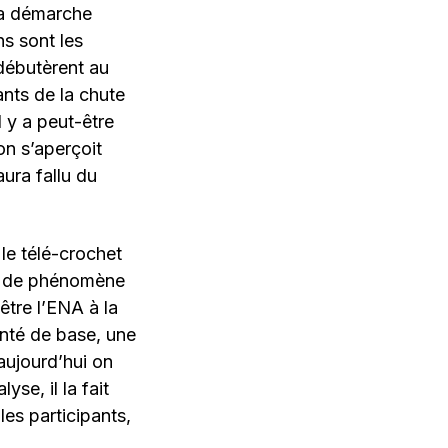
la démarche
s sont les
débutèrent au
ants de la chute
 y a peut-être
n s’aperçoit
ura fallu du
le télé-crochet
in de phénomène
être l’ENA à la
onté de base, une
’aujourd’hui on
se, il la fait
les participants,