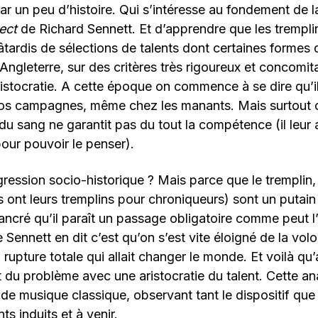
 un peu d’histoire. Qui s’intéresse au fondement de 
ect
de Richard Sennett. Et d’apprendre que les tremplin
ardis de sélections de talents dont certaines formes 
Angleterre, sur des critères très rigoureux et concomit
istocratie. A cette époque on commence à se dire qu’il
nos campagnes, même chez les manants. Mais surtout o
du sang ne garantit pas du tout la compétence (il leur a
our pouvoir le penser).
ression socio-historique ? Mais parce que le tremplin, 
s ont leurs tremplins pour chroniqueurs) sont un puta
 ancré qu’il paraît un passage obligatoire comme peut l’
 Sennett en dit c’est qu’on s’est vite éloigné de la vol
 rupture totale qui allait changer le monde. Et voilà qu
t du problème avec une aristocratie du talent. Cette analy
de musique classique, observant tant le dispositif que 
s induits et à venir.