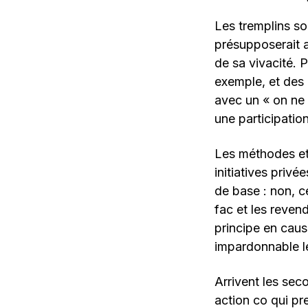
Les tremplins so
présupposerait a
de sa vivacité. 
exemple, et des 
avec un « on ne 
une participatio
Les méthodes et 
initiatives priv
de base : non, c
fac et les reven
principe en caus
impardonnable le
Arrivent les sec
action co qui pr