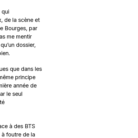
 qui
, de la scène et
 de Bourges, par
pas me mentir
qu’un dossier,
bien.
ques que dans les
 même principe
emière année de
ar le seul
té
 face à des BTS
 à foutre de la