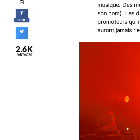
musique. Des me
son nom). Les de
2.6K
promoteurs qui ne
auront jamais rie
2.6K
PARTAGES