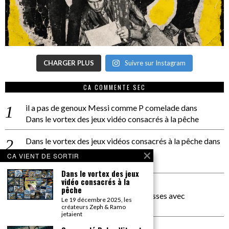
CHARGER PLUS
Suivre sur Instagram
CA COMMENTE SEC
il a pas de genoux Messi comme P comelade
dans
Dans le vortex des jeux vidéo consacrés à la pêche
Dans le vortex des jeux vidéos consacrés à la pêche
dans
PACÔME THIELLEMENT
CA VIENT DE SORTIR
La séance d’Hip Gnose
Dans le vortex des jeux
vidéo consacrés à la
La Patrie
dans
pêche
On a parlé Dolce Vita et lutte des classes avec
Le 19 décembre 2025, les
Bernardino Femminielli
créateurs Zeph & Ramo
jetaient
carte noire negra à l'o tiede
dans