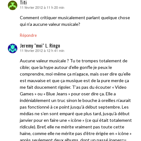
Titi
11 février 2012 à 11 h 20 min
dit :
Comment critiquer musicalement parlant quelque chose
qui n’a aucune valeur musicale?
Répondre
Jeremy "moi" L. Ringo
11 février 2012 à 12 h 41 min
dit :
Aucune valeur musicale ? Tu te trompes totalement de
cible; que la hype autour d’elle gonfle je peux le
comprendre, moi-même ça m’agace, mais oser dire qu’elle
est mauvaise et que ça musique est de la pure merde ça
me fait doucement rigoler. T’as pas du écouter « Video
Games » ou « Blue Jeans » pour oser dire ça. Elle a
indéniablement un truc sinon le bouche à oreilles n’aurait
pas fonctionné à ce point jusqu’à début septembre. Les
médias ne s’en sont emparé que plus tard, jusqu’à début
janvier pour en faire une « icône » (ce qui était totalement
ridicule). Bref, elle ne mérite vraiment pas toute cette
haine, comme elle ne mérite pas d’être érigée en « icône »
après seulement deux albums, dont un passé inaperçu.