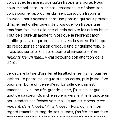
corps avec les mains, quelqu’un frappe à la porte. Nous
nous immobilisons un instant. Lentement, je déplace son
corps pour le rapprocher du mien. Lorsqu’on frappe à
nouveau, nous sommes dans une posture qui nous permet
difficilement d’aller ouvrir. Je crois que l’on frappe une
troisième fois, mais elle crie et cela couvre les autres bruits.
Tout cela dure un moment. Alors que je reprends mon
souffle, je la vois qui tend la main vers la stéréo. Plutôt que
de réécouter sa chanson grecque une cinquième fois, je
m’assieds sur elle. Elle se retourne et minaude
« You,
naughty french man..
. » J’ai détourné son attention de la
stéréo.
Je déchire la taie d’oreiller et lui attache les mains, puis les
jambes. Je passe ma langue sur son corps, puis je me lève
pour aller boire un verre d’eau. La salle de bain est
immense, il y a une très grande glace, j’ai sur la langue le
goût de sa sueur. Quand je reviens vers le lit, elle gigote un
peu, tendant ses fesses vers moi. Je me dis
« tiens, c’est
marrant, dans ‘gigoter’ il y a ‘gigot’. »
Puis, comme mon
regard remonte le long de ses cuisses, j’arrête de me faire