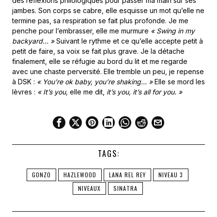
des réflexions philologiques pour passer ma main sur ses
jambes. Son corps se cabre, elle esquisse un mot qu’elle ne
termine pas, sa respiration se fait plus profonde. Je me
penche pour l’embrasser, elle me murmure
« Swing in my
backyard… »
Suivant le rythme et ce qu’elle accepte petit à
petit de faire, sa voix se fait plus grave. Je la détache
finalement, elle se réfugie au bord du lit et me regarde
avec une chaste perversité. Elle tremble un peu, je repense
à DSK :
« You’re ok baby, you’re shaking… »
Elle se mord les
lèvres :
« It’s you,
elle me dit,
it’s you, it’s all for you. »
TAGS:
GONZO
HAZLEWOOD
LANA REL REY
NIVEAU 3
NIVEAUX
SINATRA