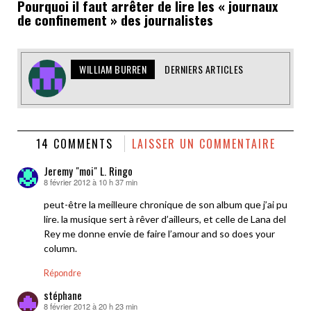
Pourquoi il faut arrêter de lire les « journaux
de confinement » des journalistes
WILLIAM BURREN
DERNIERS ARTICLES
14 COMMENTS
LAISSER UN COMMENTAIRE
Jeremy "moi" L. Ringo
8 février 2012 à 10 h 37 min
dit :
peut-être la meilleure chronique de son album que j’ai pu
lire. la musique sert à rêver d’ailleurs, et celle de Lana del
Rey me donne envie de faire l’amour and so does your
column.
Répondre
stéphane
8 février 2012 à 20 h 23 min
dit :