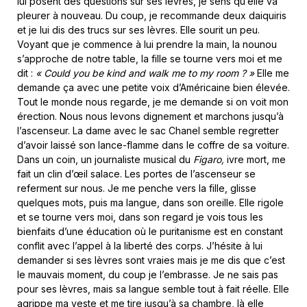
lui posent des questions sur ses lèvres, je sens qu’elle va
pleurer à nouveau. Du coup, je recommande deux daiquiris
et je lui dis des trucs sur ses lèvres. Elle sourit un peu.
Voyant que je commence à lui prendre la main, la nounou
s’approche de notre table, la fille se tourne vers moi et me
dit :
« Could you be kind and walk me to my room ? »
Elle me
demande ça avec une petite voix d’Américaine bien élevée.
Tout le monde nous regarde, je me demande si on voit mon
érection. Nous nous levons dignement et marchons jusqu’à
l’ascenseur. La dame avec le sac Chanel semble regretter
d’avoir laissé son lance-flamme dans le coffre de sa voiture.
Dans un coin, un journaliste musical du
Figaro,
ivre mort, me
fait un clin d’œil salace. Les portes de l’ascenseur se
referment sur nous. Je me penche vers la fille, glisse
quelques mots, puis ma langue, dans son oreille. Elle rigole
et se tourne vers moi, dans son regard je vois tous les
bienfaits d’une éducation où le puritanisme est en constant
conflit avec l’appel à la liberté des corps. J’hésite à lui
demander si ses lèvres sont vraies mais je me dis que c’est
le mauvais moment, du coup je l’embrasse. Je ne sais pas
pour ses lèvres, mais sa langue semble tout à fait réelle. Elle
agrippe ma veste et me tire jusqu’à sa chambre, là elle