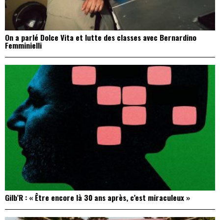
On a parlé Dolce Vita et lutte des classes avec Bernardino
Femminielli
Gilb’R : « Être encore là 30 ans après, c’est miraculeux »