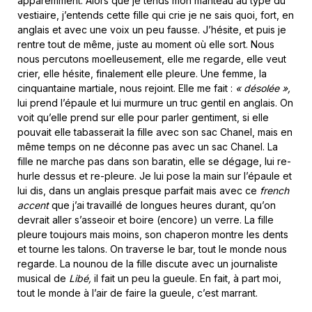
apparemment. Alors que je tends mon manteau au type du
vestiaire, j’entends cette fille qui crie je ne sais quoi, fort, en
anglais et avec une voix un peu fausse. J’hésite, et puis je
rentre tout de même, juste au moment où elle sort. Nous
nous percutons moelleusement, elle me regarde, elle veut
crier, elle hésite, finalement elle pleure. Une femme, la
cinquantaine martiale, nous rejoint. Elle me fait :
« désolée »,
lui prend l’épaule et lui murmure un truc gentil en anglais. On
voit qu’elle prend sur elle pour parler gentiment, si elle
pouvait elle tabasserait la fille avec son sac Chanel, mais en
même temps on ne déconne pas avec un sac Chanel. La
fille ne marche pas dans son baratin, elle se dégage, lui re-
hurle dessus et re-pleure. Je lui pose la main sur l’épaule et
lui dis, dans un anglais presque parfait mais avec ce
french
accent
que j’ai travaillé de longues heures durant, qu’on
devrait aller s’asseoir et boire (encore) un verre. La fille
pleure toujours mais moins, son chaperon montre les dents
et tourne les talons. On traverse le bar, tout le monde nous
regarde. La nounou de la fille discute avec un journaliste
musical de
Libé,
il fait un peu la gueule. En fait, à part moi,
tout le monde à l’air de faire la gueule, c’est marrant.