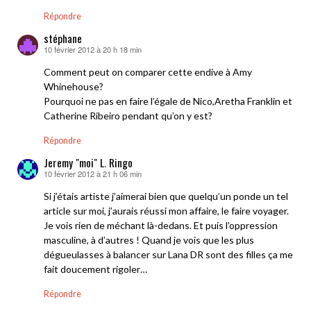
Répondre
stéphane
10 février 2012 à 20 h 18 min
dit :
Comment peut on comparer cette endive à Amy
Whinehouse?
Pourquoi ne pas en faire l’égale de Nico,Aretha Franklin et
Catherine Ribeiro pendant qu’on y est?
Répondre
Jeremy "moi" L. Ringo
10 février 2012 à 21 h 06 min
dit :
Si j’étais artiste j’aimerai bien que quelqu’un ponde un tel
article sur moi, j’aurais réussi mon affaire, le faire voyager.
Je vois rien de méchant là-dedans. Et puis l’oppression
masculine, à d’autres ! Quand je vois que les plus
dégueulasses à balancer sur Lana DR sont des filles ça me
fait doucement rigoler…
Répondre