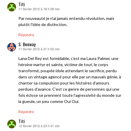
Titi
11 février 2012 à 18 h 08 min
dit :
Par nouveauté je n’ai jamais entendu révolution, mais
plutôt l’idée de distinction.
Répondre
S. Benway
11 février 2012 à 21 h 02 min
dit :
Lana Del Rey est formidable, c’est ma Laura Palmer, une
héroine martyr et sainte, victime de tout, le corps
transformé, poupée idole attendant le sacrifice, perdu
dans un vintage agencé pour elle par un mauvais génie, à
chanter sa compulsion pour les histoires d’amours
perdues d’avance. C’est ce genre de personnes qui une
fois éclose se prennent toute l’agressivité du monde sur
la gueule, un peu comme Oui Oui.
Répondre
Titi
12 février 2012 à 23 h 41 min
dit :