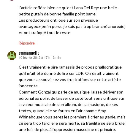
L’article reflète bien ce qu’est Lana Del Rey: une belle
petite putain de bonne famille point barre.
Les producteurs ont joué sur son physique
avantageux(enfin perso,je suis pas trop branché anorexie)
et ont trafiqué tout le reste
Répondre
emmanuelle
10 février 2012 à 17 h 13 min
dit :
C’est vraiment le pire ramassis de propos phallocratique
qu’il m’ait été donné de lire sur LDR. On dirait vraiment
que vous assouvissez vos frustrations sur cette artiste
innocente.
Comment Gonzaï qui parle de musique, laisse dériver son
éditorial au point de laisser de coté tout sens critique sur
la valeur musicale de son album, de sa musique, de ses
textes, quand elle se foutra en l’air comme Amy
Whinehouse vous serez les premiers à crier au génie, mais
ce sera trop tard, elle sera morte, sa fragilité se sera brûlé,
une fois de plus, à l’oppression masculine et primaire.