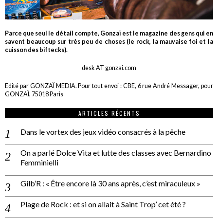
Parce que seul le détail compte, Gonzaï est le magazine des gens qui en
savent beaucoup sur très peu de choses (le rock, la mauvaise foi et la
cuisson des biftecks).
desk AT gonzai.com
Edité par GONZAÏ MEDIA. Pour tout envoi : CBE, 6 rue André Messager, pour
GONZAÏ, 75018 Paris
ARTICLES RÉCENTS
Dans le vortex des jeux vidéo consacrés à la pêche
On a parlé Dolce Vita et lutte des classes avec Bernardino
Femminielli
Gilb’R : « Être encore là 30 ans après, c’est miraculeux »
Plage de Rock : et si on allait à Saint Trop’ cet été ?