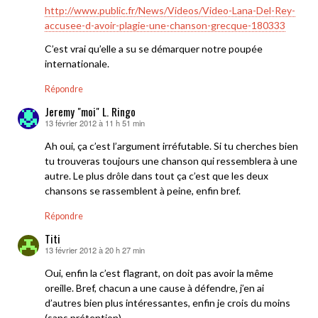
http://www.public.fr/News/Videos/Video-Lana-Del-Rey-
accusee-d-avoir-plagie-une-chanson-grecque-180333
C’est vrai qu’elle a su se démarquer notre poupée
internationale.
Répondre
Jeremy "moi" L. Ringo
13 février 2012 à 11 h 51 min
dit :
Ah oui, ça c’est l’argument irréfutable. Si tu cherches bien
tu trouveras toujours une chanson qui ressemblera à une
autre. Le plus drôle dans tout ça c’est que les deux
chansons se rassemblent à peine, enfin bref.
Répondre
Titi
13 février 2012 à 20 h 27 min
dit :
Oui, enfin la c’est flagrant, on doit pas avoir la même
oreille. Bref, chacun a une cause à défendre, j’en ai
d’autres bien plus intéressantes, enfin je crois du moins
(sans prétention).