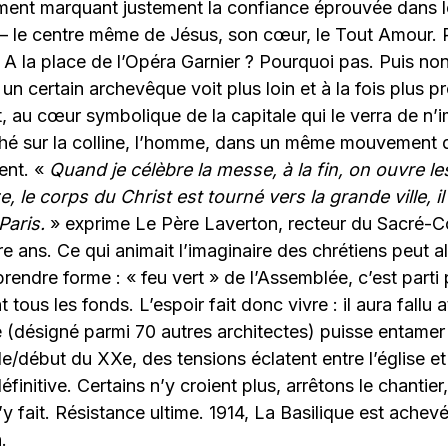
nt marquant justement la confiance éprouvée dans le
 le centre même de Jésus, son cœur, le Tout Amour. R
t. A la place de l’Opéra Garnier ? Pourquoi pas. Puis n
 un certain archevêque voit plus loin et à la fois plus 
t, au cœur symbolique de la capitale qui le verra de n’i
hé sur la colline, l’homme, dans un même mouvement d’
ent. «
Quand je célèbre la messe, à la fin, on ouvre l
, le corps du Christ est tourné vers la grande ville, i
Paris.
» exprime Le Père Laverton, recteur du Sacré-C
e ans. Ce qui animait l’imaginaire des chrétiens peut a
prendre forme : « feu vert » de l’Assemblée, c’est parti
t tous les fonds. L’espoir fait donc vivre : il aura fallu
(désigné parmi 70 autres architectes) puisse entamer 
e/début du XXe, des tensions éclatent entre l’église et 
éfinitive. Certains n’y croient plus, arrêtons le chantier
y fait. Résistance ultime. 1914, La Basilique est achevé
.