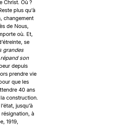
 Christ. Où ?
este plus qu’à
on, changement
près de Nous,
mporte où. Et,
étreinte, se
es grandes
l répand son
oeur depuis
lors prendre vie
 pour que les
 attendre 40 ans
la construction.
l’état, jusqu’à
, résignation, à
e, 1919,