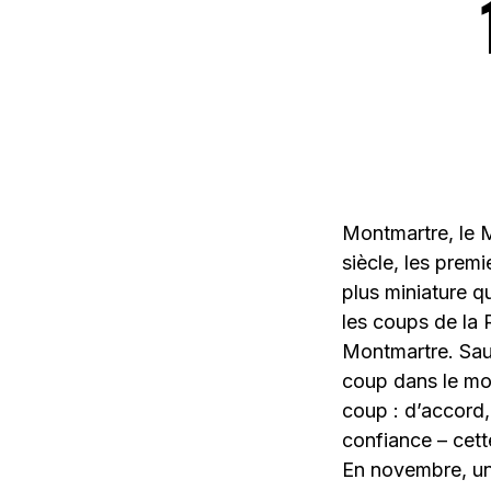
Montmartre, le M
siècle, les prem
plus miniature q
les coups de la 
Montmartre. Sauv
coup dans le mor
coup : d’accord,
confiance – cette
En novembre, une