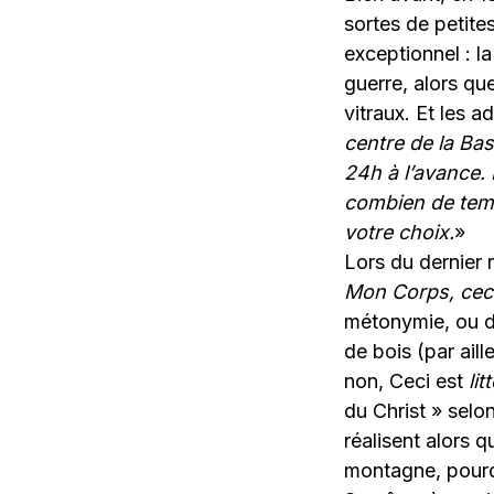
sortes de petite
exceptionnel : l
guerre, alors qu
vitraux. Et les a
centre de la Basi
24h à l’avance. 
combien de tem
votre choix.
»
Lors du dernier r
Mon Corps, cec
métonymie, ou de
de bois (par aill
non, Ceci est
li
du Christ » selo
réalisent alors q
montagne, pourqu