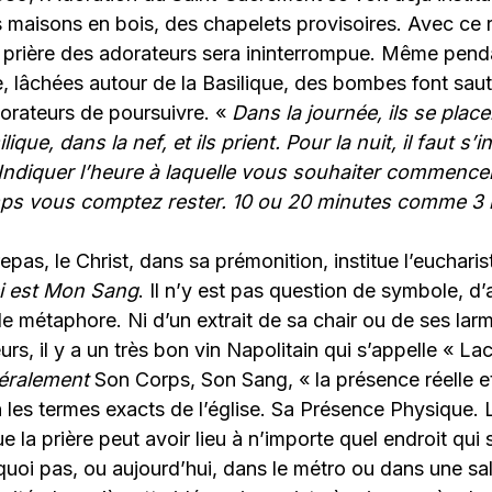
s maisons en bois, des chapelets provisoires. Avec ce r
a prière des adorateurs sera ininterrompue. Même pen
e, lâchées autour de la Basilique, des bombes font saut
dorateurs de poursuivre. «
Dans la journée, ils se place
lique, dans la nef, et ils prient. Pour la nuit, il faut s
Indiquer l’heure à laquelle vous souhaiter commencer 
ps vous comptez rester. 10 ou 20 minutes comme 3 
epas, le Christ, dans sa prémonition, institue l’eucharis
i est Mon Sang
. Il n’y est pas question de symbole, d’
 métaphore. Ni d’un extrait de sa chair ou de ses larme
eurs, il y a un très bon vin Napolitain qui s’appelle « La
ttéralement
Son Corps, Son Sang, « la présence réelle et
n les termes exacts de l’église. Sa Présence Physique. 
ue la prière peut avoir lieu à n’importe quel endroit qui 
oi pas, ou aujourd’hui, dans le métro ou dans une sal