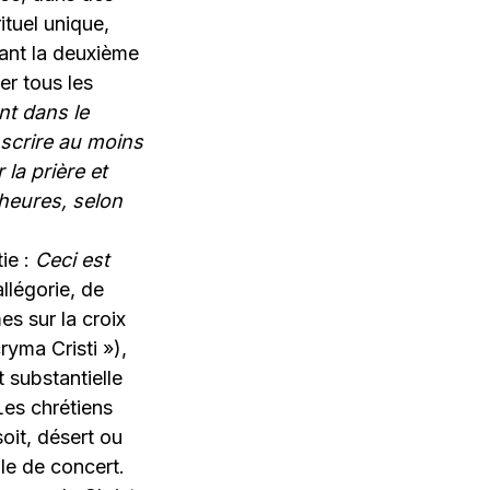
ituel unique,
dant la deuxième
er tous les
nt dans le
’inscrire au moins
la prière et
heures, selon
tie :
Ceci est
allégorie, de
s sur la croix
cryma Cristi »),
 substantielle
Les chrétiens
soit, désert ou
le de concert.