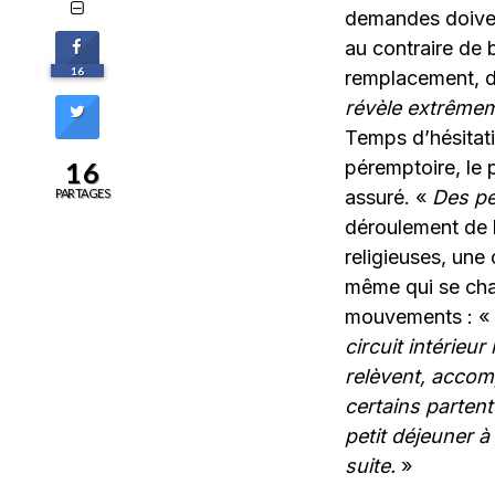
demandes doivent
au contraire de b
16
remplacement, de
révèle extrêmem
Temps d’hésitati
16
péremptoire, le 
PARTAGES
assuré. «
Des pe
déroulement de l’
religieuses, une
même qui se charg
mouvements : «
circuit intérieu
relèvent, accom
certains partent
petit déjeuner à
suite.
»