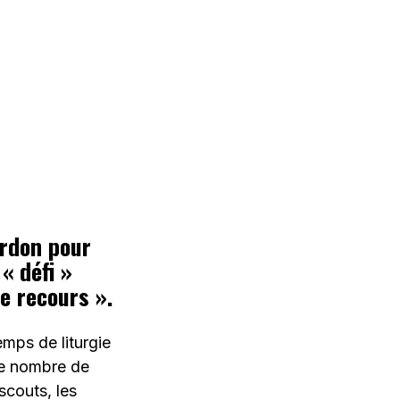
ardon pour
« défi »
de recours ».
emps de liturgie
 le nombre de
scouts, les