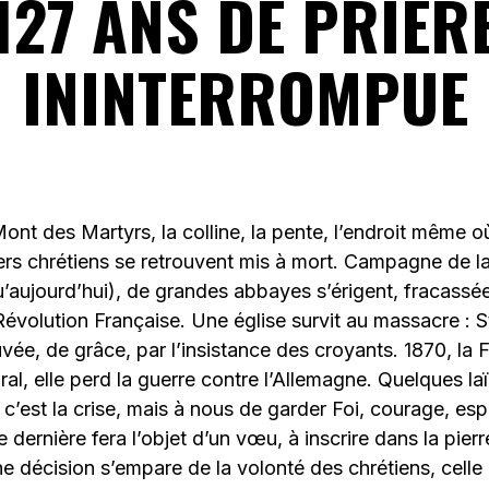
127 ANS DE PRIÈR
ININTERROMPUE
ont des Martyrs, la colline, la pente, l’endroit même o
iers chrétiens se retrouvent mis à mort. Campagne de la
u’aujourd’hui), de grandes abbayes s’érigent, fracassé
Révolution Française. Une église survit au massacre : S
ée, de grâce, par l’insistance des croyants. 1870, la 
al, elle perd la guerre contre l’Allemagne. Quelques laï
 c’est la crise, mais à nous de garder Foi, courage, es
 dernière fera l’objet d’un vœu, à inscrire dans la pierr
 décision s’empare de la volonté des chrétiens, celle