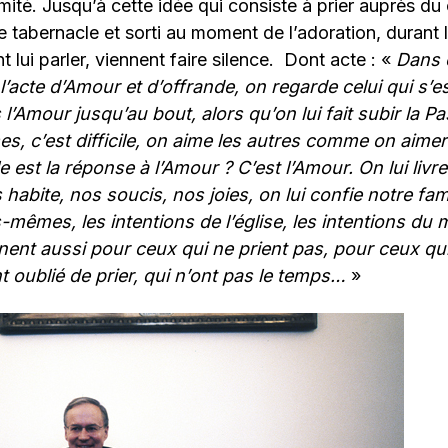
ité. Jusqu’à cette idée qui consiste à prier auprès du 
 tabernacle et sorti au moment de l’adoration, durant l’
 lui parler, viennent faire silence. Dont acte : «
Dans 
 l’acte d’Amour et d’offrande, on regarde celui qui s’
l’Amour jusqu’au bout, alors qu’on lui fait subir la P
, c’est difficile, on aime les autres comme on aimera
e est la réponse à l’Amour ? C’est l’Amour. On lui livr
 habite, nos soucis, nos joies, on lui confie notre fam
s-mêmes, les intentions de l’église, les intentions d
nent aussi pour ceux qui ne prient pas, pour ceux qu
t oublié de prier, qui n’ont pas le temps…
»