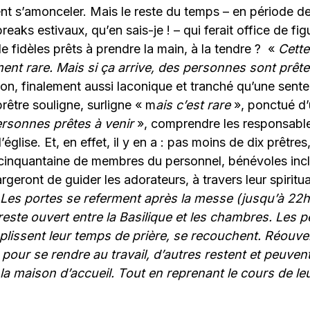
 s’amonceler. Mais le reste du temps – en période de 
reaks estivaux, qu’en sais-je ! – qui ferait office de fi
 fidèles prêts à prendre la main, à la tendre ? «
Cette
ent rare. Mais si ça arrive, des personnes sont prêt
on, finalement aussi laconique et tranché qu’une sent
prêtre souligne, surligne « m
ais c’est rare
», ponctué d’
rsonnes prêtes à venir
», comprendre les responsabl
église. Et, en effet, il y en a : pas moins de dix prêtres
 cinquantaine de membres du personnel, bénévoles incl
eront de guider les adorateurs, à travers leur spiritual
Les portes se referment après la messe (jusqu’à 22h
r reste ouvert entre la Basilique et les chambres. Les
plissent leur temps de prière, se recouchent. Réouve
 pour se rendre au travail, d’autres restent et peuve
 la maison d’accueil. Tout en reprenant le cours de leu