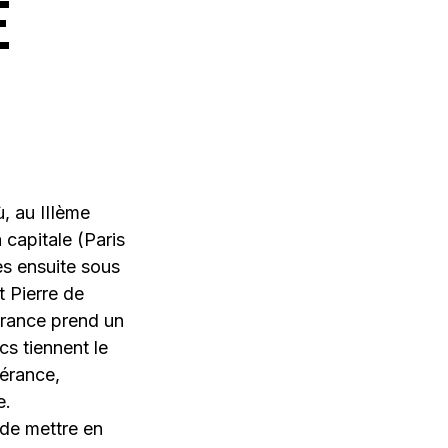
E
ù, au IIIème
 capitale (Paris
es ensuite sous
t Pierre de
France prend un
cs tiennent le
pérance,
e.
 de mettre en