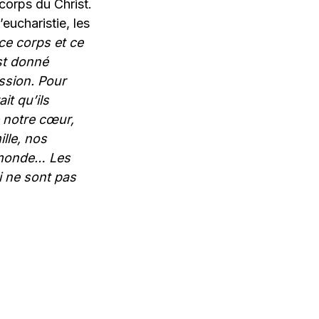
corps du Christ.
eucharistie, les
ce corps et ce
est donné
assion. Pour
it qu’ils
e notre cœur,
ille, nos
u monde… Les
i ne sont pas