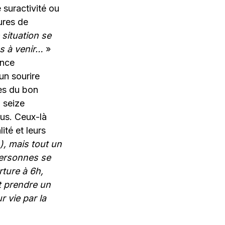
suractivité ou
gures de
 situation se
es à venir…
»
ence
un sourire
es du bon
, seize
us. Ceux-là
ité et leurs
), mais tout un
 personnes se
rture à 6h,
nt prendre un
r vie par la