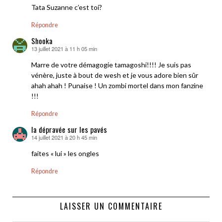
Tata Suzanne c’est toi?
Répondre
Shooka
13 juillet 2021 à 11 h 05 min
dit :
Marre de votre démagogie tamagoshi!!!! Je suis pas
vénère, juste à bout de wesh et je vous adore bien sûr
ahah ahah ! Punaise ! Un zombi mortel dans mon fanzine
!!!
Répondre
la dépravée sur les pavés
14 juillet 2021 à 20 h 45 min
dit :
faites « lui » les ongles
Répondre
LAISSER UN COMMENTAIRE