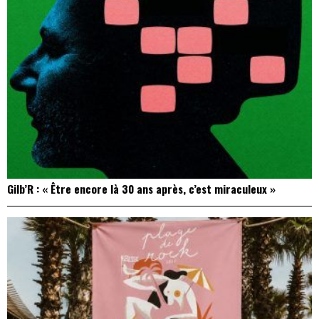
Gilb’R : « Être encore là 30 ans après, c’est miraculeux »