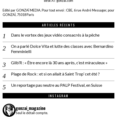
desk AT gonzai.com
Edité par GONZAÏ MEDIA. Pour tout envoi : CBE, 6 rue André Messager, pour
GONZAÏ, 75018 Paris
ARTICLES RÉCENTS
Dans le vortex des jeux vidéo consacrés à la pêche
On a parlé Dolce Vita et lutte des classes avec Bernardino
Femminielli
Gilb’R : « Être encore là 30 ans après, c’est miraculeux »
Plage de Rock : et si on allait à Saint Trop’ cet été ?
Un reportage pas neutre au PALP Festival, en Suisse
INSTAGRAM
gonzai_magazine
Seul le détail compte.