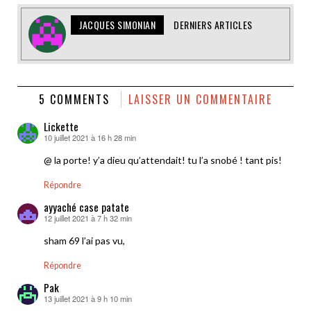
JACQUES SIMONIAN
DERNIERS ARTICLES
5 COMMENTS
LAISSER UN COMMENTAIRE
Lickette
10 juillet 2021 à 16 h 28 min
dit :
@ la porte! y’a dieu qu’attendait! tu l’a snobé ! tant pis!
Répondre
ayyaché case patate
12 juillet 2021 à 7 h 32 min
dit :
sham 69 l’ai pas vu,
Répondre
Pak
13 juillet 2021 à 9 h 10 min
dit :