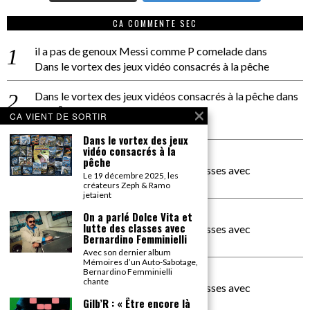
CA COMMENTE SEC
il a pas de genoux Messi comme P comelade
dans
Dans le vortex des jeux vidéo consacrés à la pêche
Dans le vortex des jeux vidéos consacrés à la pêche
dans
PACÔME THIELLEMENT
CA VIENT DE SORTIR
La séance d’Hip Gnose
Dans le vortex des jeux
vidéo consacrés à la
La Patrie
dans
pêche
On a parlé Dolce Vita et lutte des classes avec
Le 19 décembre 2025, les
Bernardino Femminielli
créateurs Zeph & Ramo
jetaient
carte noire negra à l'o tiede
dans
On a parlé Dolce Vita et
lutte des classes avec
On a parlé Dolce Vita et lutte des classes avec
Bernardino Femminielli
Bernardino Femminielli
Avec son dernier album
Mémoires d’un Auto-Sabotage,
moise et son mascaré
dans
Bernardino Femminielli
chante
On a parlé Dolce Vita et lutte des classes avec
Bernardino Femminielli
Gilb’R : « Être encore là