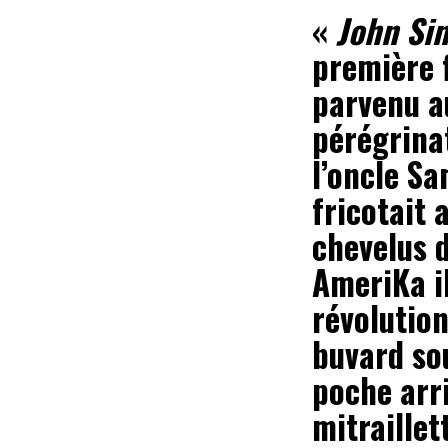
«
John Sinc
première f
parvenu au
pérégrinat
l’oncle S
fricotait 
chevelus d
AmeriKa il
révolution
buvard sou
poche arri
mitraillet