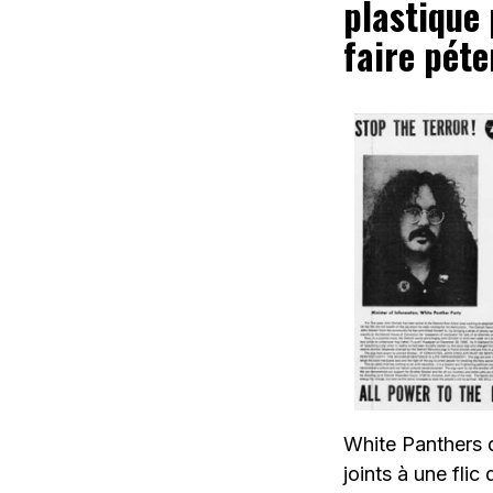
plastique 
faire péte
White Panthers q
joints à une fli