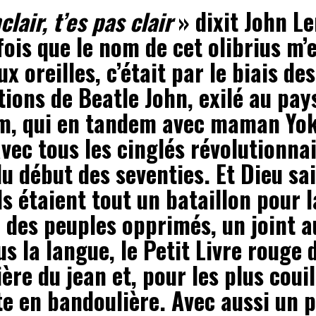
lair, t’es pas clair
» dixit John L
ois que le nom de cet olibrius m’
x oreilles, c’était par le biais des
ions de Beatle John, exilé au pay
am, qui en tandem avec maman Yo
avec tous les cinglés révolutionna
u début des seventies. Et Dieu sai
s étaient tout un bataillon pour l
 des peuples opprimés, un joint au
s la langue, le Petit Livre rouge 
ère du jean et, pour les plus couil
te en bandoulière. Avec aussi un 