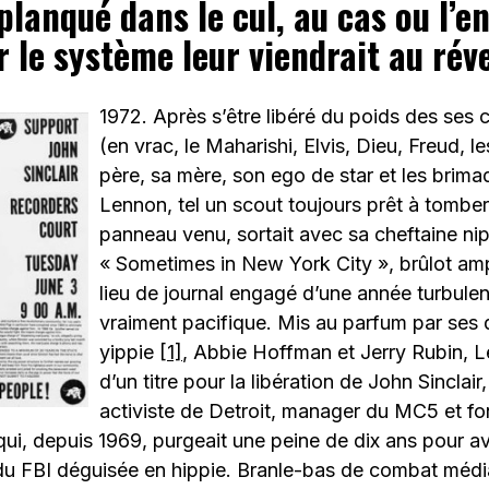
planqué dans le cul, au cas ou l’e
r le système leur viendrait au réve
1972. Après s’être libéré du poids des ses
(en vrac, le Maharishi, Elvis, Dieu, Freud, l
père, sa mère, son ego de star et les brima
Lennon, tel un scout toujours prêt à tomber
panneau venu, sortait avec sa cheftaine ni
« Sometimes in New York City », brûlot amp
lieu de journal engagé d’une année turbulen
vraiment pacifique. Mis au parfum par ses
yippie
[1]
, Abbie Hoffman et Jerry Rubin, L
d’un titre pour la libération de John Sinclair
activiste de Detroit, manager du MC5 et f
ui, depuis 1969, purgeait une peine de dix ans pour a
c du FBI déguisée en hippie. Branle-bas de combat méd