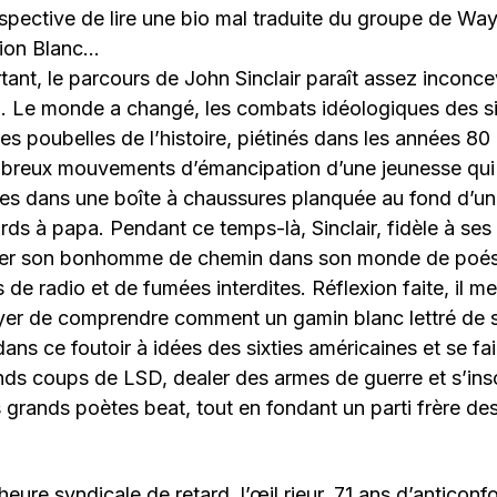
rspective de lire une bio mal traduite du groupe de W
ion Blanc…
tant, le parcours de John Sinclair paraît assez inconce
. Le monde a changé, les combats idéologiques des si
les poubelles de l’histoire, piétinés dans les années 80
breux mouvements d’émancipation d’une jeunesse qui a
ves dans une boîte à chaussures planquée au fond d’u
rds à papa. Pendant ce temps-là, Sinclair, fidèle à ses
cer son bonhomme de chemin dans son monde de poési
 de radio et de fumées interdites. Réflexion faite, il m
ayer de comprendre comment un gamin blanc lettré de 
dans ce foutoir à idées des sixties américaines et se fai
ds coups de LSD, dealer des armes de guerre et s’insc
s grands poètes beat, tout en fondant un parti frère de
heure syndicale de retard, l’œil rieur, 71 ans d’anticon