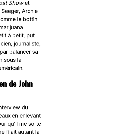
rost Show
et
e Seeger, Archie
comme le bottin
 marijuana
it à petit, put
ien, journaliste,
 par balancer sa
n sous la
américain.
ien de John
nterview du
eaux en enlevant
our qu’il me sorte
filait autant la