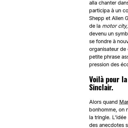
alla chanter dan
participa à un c
Shepp et Allen G
de la
motor city,
devenu un symbol
se fondre à nouv
organisateur de c
petite phrase as
pression des éco
Voilà pour la
Sinclair.
Alors quand
Mar
bonhomme, on ne
la tringle. L’idé
des anecdotes su