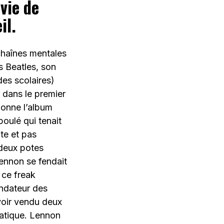
nvie de
il.
 chaînes mentales
es Beatles, son
des scolaires)
 dans le premier
ponne l’album
oulé qui tenait
te et pas
 deux potes
ennon se fendait
, ce freak
ondateur des
voir vendu deux
iatique. Lennon