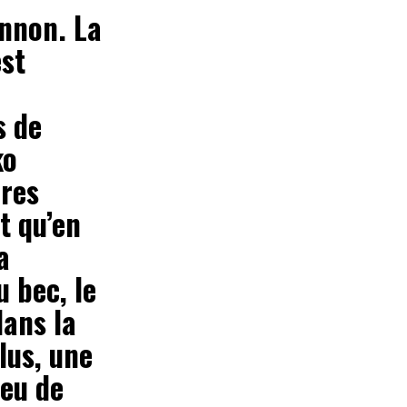
ennon. La
est
s de
ko
ires
t qu’en
a
 bec, le
dans la
lus, une
peu de