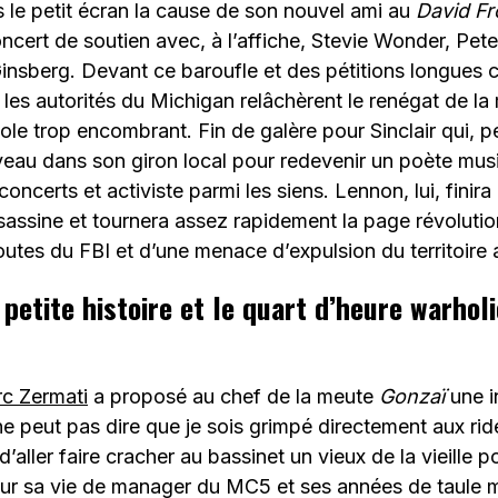
s le petit écran la cause de son nouvel ami au
David F
oncert de soutien avec, à l’affiche, Stevie Wonder, Pet
insberg. Devant ce baroufle et des pétitions longues 
les autorités du Michigan relâchèrent le renégat de la
e trop encombrant. Fin de galère pour Sinclair qui, pet
eau dans son giron local pour redevenir un poète music
oncerts et activiste parmi les siens. Lennon, lui, finira
sassine et tournera assez rapidement la page révolutio
utes du FBI et d’une menace d’expulsion du territoire 
 petite histoire et le quart d’heure warhol
c Zermati
a proposé au chef de la meute
Gonzaï
une i
 peut pas dire que je sois grimpé directement aux rid
e d’aller faire cracher au bassinet un vieux de la vieille p
r sa vie de manager du MC5 et ses années de taule me 