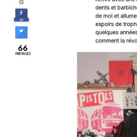
dents et barbiche
de moi et allume 
66
espoirs de troph
quelques années 
comment la révol
66
PARTAGES