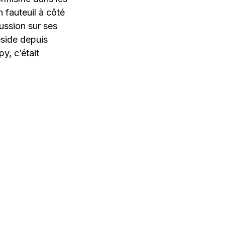
n fauteuil à côté
cussion sur ses
éside depuis
y, c’était