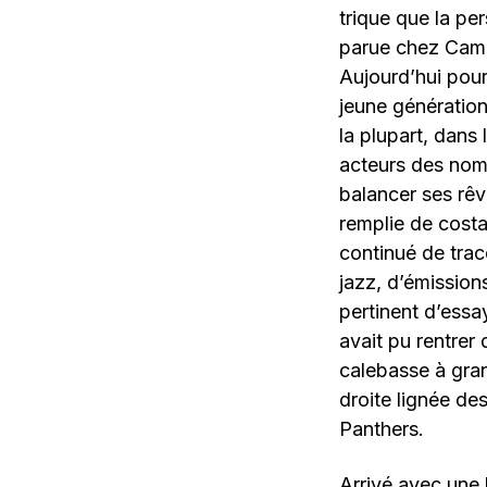
trique que la pe
parue chez Cam
Aujourd’hui pour
jeune génération
la plupart, dans 
acteurs des nom
balancer ses rê
remplie de costa
continué de tra
jazz, d’émissions
pertinent d’ess
avait pu rentrer 
calebasse à gran
droite lignée de
Panthers.
Arrivé avec une 