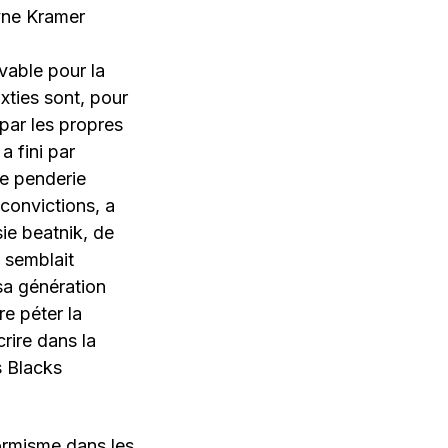
ayne Kramer
vable pour la
xties sont, pour
 par les propres
 fini par
ne penderie
 convictions, a
e beatnik, de
e semblait
sa génération
re péter la
rire dans la
s Blacks
formisme dans les