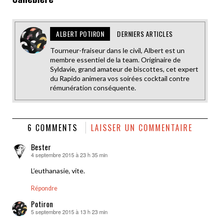
ALBERT POTIRON
DERNIERS ARTICLES
Tourneur-fraiseur dans le civil, Albert est un
membre essentiel de la team. Originaire de
Syldavie, grand amateur de biscottes, cet expert
du Rapido animera vos soirées cocktail contre
rémunération conséquente.
6 COMMENTS
LAISSER UN COMMENTAIRE
Bester
4 septembre 2015 à 23 h 35 min
dit :
L’euthanasie, vite.
Répondre
Potiron
5 septembre 2015 à 13 h 23 min
dit :