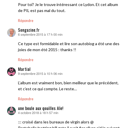
Pour toi? Je le trouve intéressant ce Lydon. Et cet album
de PIL est pas mal du tout.
Répondre
Songazine.fr
6 septembre 2015 à 17 h 00 min
dit :
Ce type est formidable et lire son autobiog a été une des
joies de mon été 2015 : thanks !!
Répondre
Martial
9 septembre 2015 à 10 h 06 min
dit :
L’album est vraiment bon, bien meilleur que le précédent,
et c’est ce qui compte. Le reste…
Répondre
une boule aux qouilles AÏe!
4 octobre 2018 à 18 h 57 min
dit :
::: croisé dans les bureaux de virgin alors @
Portobello/notting hill gate il avait fier allure sid le suivant