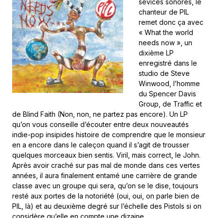
sévices sonores, le
chanteur de PIL
remet donc ça avec
« What the world
needs now », un
dixième LP
enregistré dans le
studio de Steve
Winwood, l’homme
du Spencer Davis
Group, de Traffic et
de Blind Faith (Non, non, ne partez pas encore). Un LP
qu’on vous conseille d’écouter entre deux nouveautés
indie-pop insipides histoire de comprendre que le monsieur
en a encore dans le caleçon quand il s’agit de trousser
quelques morceaux bien sentis. Viril, mais correct, le John.
Après avoir craché sur pas mal de monde dans ces vertes
années, il aura finalement entamé une carrière de grande
classe avec un groupe qui sera, qu’on se le dise, toujours
resté aux portes de la notoriété (oui, oui, on parle bien de
PIL, là) et au deuxième degré sur l’échelle des Pistols si on
considère qu’elle en compte une dizaine.