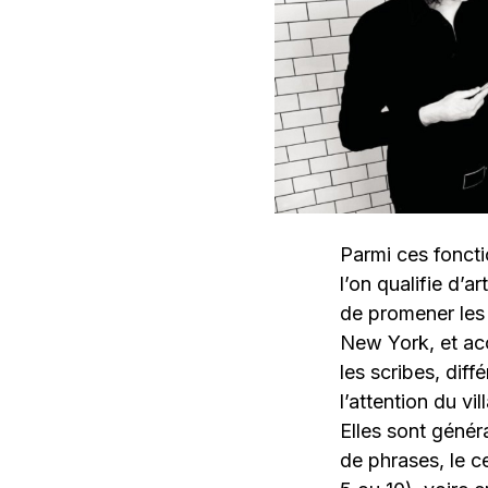
Parmi ces fonctio
l’on qualifie d’a
de promener les 
New York, et acc
les scribes, diff
l’attention du vi
Elles sont géné
de phrases, le c