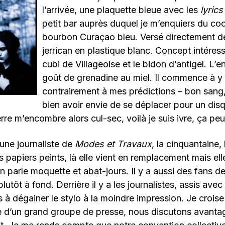
l’arrivée, une plaquette bleue avec les
lyrics
petit bar auprès duquel je m’enquiers du cock
bourbon Curaçao bleu. Versé directement de
jerrican en plastique blanc. Concept intéress
cubi de Villageoise et le bidon d’antigel. L’
goût de grenadine au miel. Il commence à y
contrairement à mes prédictions – bon sang,
bien avoir envie de se déplacer pour un dis
re m’encombre alors cul-sec, voilà je suis ivre, ça p
une journaliste de
Modes et Travaux,
la cinquantaine,
s papiers peints, là elle vient en remplacement mais ell
n parle moquette et abat-jours. Il y a aussi des fans d
plutôt à fond. Derrière il y a les journalistes, assis avec
s à dégainer le stylo à la moindre impression. Je croise
e d’un grand groupe de presse, nous discutons avantag