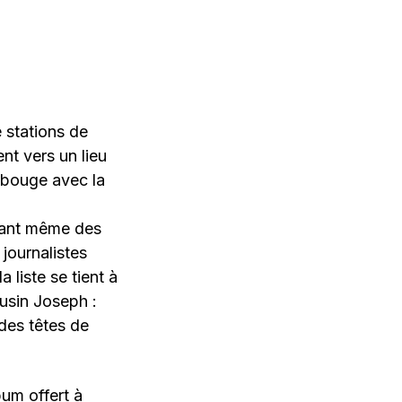
 stations de
t vers un lieu
i bouge avec la
rtant même des
journalistes
 liste se tient à
usin Joseph :
 des têtes de
bum offert à