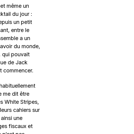
et même un
tail du jour :
puis un petit
ant, entre le
ensemble a un
 avoir du monde,
 qui pouvait
que de Jack
eut commencer.
 habituellement
e me dit être
es White Stripes,
 leurs cahiers sur
 ainsi une
es fiscaux et