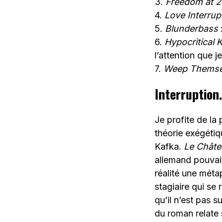
3.
Freedom at 
4.
Love Interrup
5.
Blunderbass
:
6.
Hypocritical 
l’attention que j
7.
Weep Themsel
Interruption.
Je profite de la 
théorie exégéti
Kafka.
Le Châte
allemand pouvait 
réalité une métap
stagiaire qui se 
qu’il n’est pas s
du roman relate 