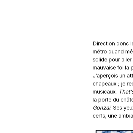
Direction donc l
métro quand mêm
solide pour alle
mauvaise foi la p
J’aperçois un at
chapeaux ; je re
musicaux.
That’
la porte du châ
Gonzaï.
Ses yeux 
cerfs, une ambi