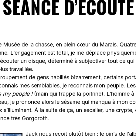
SÉANCE D’ÉCOUTE
e Musée de la chasse, en plein cœur du Marais. Quatre
e. L’engagement est total, je me déplace physiquemen
r écouter un disque, déterminé à subjectiver tout ce qu
lus travaillée.
troupement de gens habillés bizarrement, certains po
connais mes semblables, je reconnais mon peuple. Les 
s my people !
(main qui frappe la poitrine). L’homme à la
teau, je prononce alors le sésame qui manqua à mon co
s’illuminent. À la suite de ça, un escalier, une crypte,
ance très Gorgoroth.
Jack nous reçoit plutôt bien : le pin’s de l’al