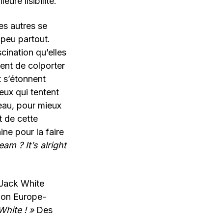
ure lisibilité.
les autres se
 peu partout.
cination qu’elles
gent de colporter
t s’étonnent
eux qui tentent
eau, pour mieux
t de cette
ine pour la faire
am ? It’s alright
 Jack White
sion Europe-
hite ! »
Des