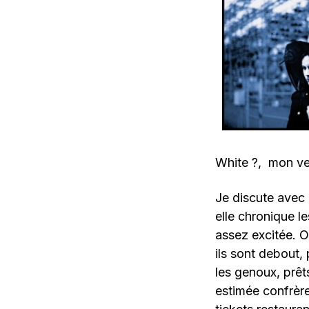
White ?, mon ver
Je discute avec 
elle chronique le
assez excitée. O
ils sont debout, 
les genoux, prêt
estimée confrèr