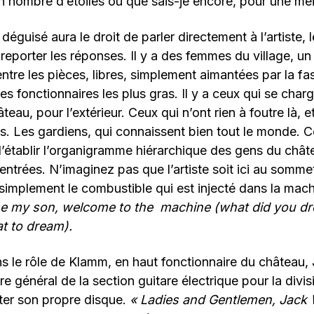
n nombre d’étoiles ou que sais-je encore, pour une meille
 déguisé aura le droit de parler directement à l’artiste, 
reporter les réponses. Il y a des femmes du village, un
ntre les pièces, libres, simplement aimantées par la fas
es fonctionnaires les plus gras. Il y a ceux qui se char
teau, pour l’extérieur. Ceux qui n’ont rien à foutre là, e
tés. Les gardiens, qui connaissent bien tout le monde. C
’établir l’organigramme hiérarchique des gens du chât
 entrées. N’imaginez pas que l’artiste soit ici au somme
t simplement le combustible qui est injecté dans la mach
 my son, welcome to the machine
(what did you dre
t to dream).
ns le rôle de Klamm, en haut fonctionnaire du château,
re général de la section guitare électrique pour la divi
er son propre disque.
« Ladies and Gentlemen, Jack W