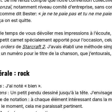
nt. Je me rends compte que notre convention collective
onzaï,
notamment niveau comité d’entreprise, sans co
 comme dit Bester: «
je ne te paie pas et tu ne me pai
a on est quitte.
le temps de vous dévoiler mes impressions à l’écoute, 
etit carnet spécialement apporté pour l’occasion, celui 
 orders
de
Starcraft 2
.
J’avais établi une méthode simp
 un numéro pour le titre de la chanson, que j’entourais,
érale : rock
es
: J’ai noté « bien ».
eens
: Un petit pendu dessiné jusqu’à la tête. J’envisag
de notation : à chaque élément intéressant dans la m
ur le moment, cela me paraissait pertinent.