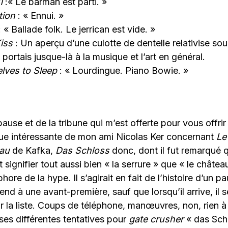
21
:« Le barman est parti. »
tion
: « Ennui. »
 « Ballade folk. Le jerrican est vide. »
Kiss
: Un aperçu d’une culotte de dentelle relativise s
e portais jusque-là à la musique et l’art en général.
ves to Sleep
: « Lourdingue. Piano Bowie. »
pause et de la tribune qui m’est offerte pour vous offrir
que intéressante de mon ami Nicolas Ker concernant
Le
au
de Kafka,
Das Schloss
donc, dont il fut remarqué qu
signifier tout aussi bien « la serrure » que « le château
hore de la hype. Il s’agirait en fait de l’histoire d’un p
rend à une avant-première, sauf que lorsqu’il arrive, il
ur la liste. Coups de téléphone, manœuvres, non, rien à 
ses différentes tentatives pour
gate crusher
« das Schl