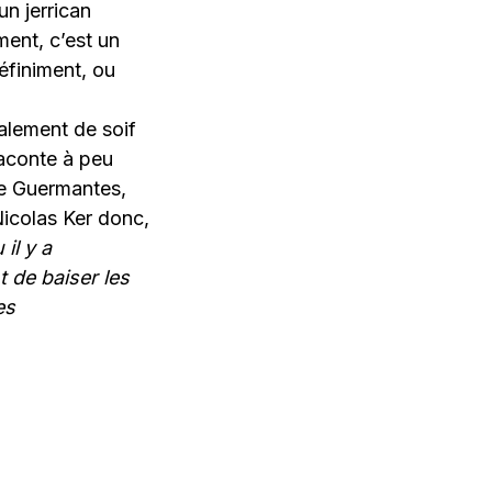
n jerrican
ment, c’est un
éfiniment, ou
ralement de soif
raconte à peu
de Guermantes,
 Nicolas Ker donc,
il y a
t de baiser les
es