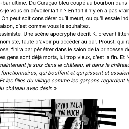
n-bar ultime. Du Curaçao bleu coupé au bourbon dans u
-je vous en dévoiler la fin ? En fait il n’y en a pas vrai
On peut soit considérer qu’il meurt, ou qu’il essaie ind
e raison, c’est comme vous le souhaitez.
essimiste. Une scène apocryphe décrit K. crevant litté
nomiste, faute d’avoir pu accéder au bar. Proust, qui 
se, finira par pénétrer dans le salon de la princesse 
es gens sont déjà morts, lui trop vieux, c’est la fin. Et
aintenant je suis dans le château, et dans le château 
onctionnaires, qui bouffent et qui pissent et essaien
. Et les filles du village comme les garçons regardent l
du château avec désir.
»