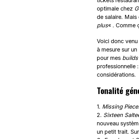
tickets restaura
optimale chez
G
de salaire. Mais
plus
« . Comme ç
Voici donc venu 
à mesure sur un p
pour mes
builds
professionnelle :
considérations.
Tonalité gén
1.
Missing Piec
2.
Sixteen Salt
nouveau système 
un petit trait. S