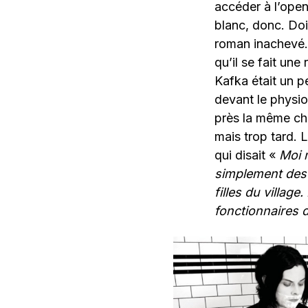
accéder à l’ope
blanc, donc. Dois
roman inachevé. 
qu’il se fait un
Kafka était un p
devant le physio
près la même cho
mais trop tard. L
qui disait «
Moi m
simplement des f
filles du village
fonctionnaires 