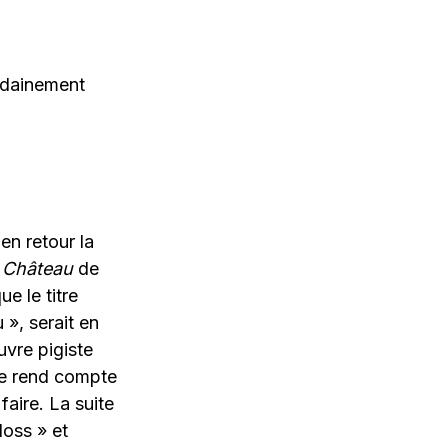
oudainement
 en retour la
 Château
de
e le titre
 », serait en
auvre pigiste
 se rend compte
faire. La suite
oss » et