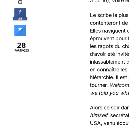
5 ou 10), voire e
Le scribe le plus
28
contenteront de 
Elles naviguent e
éprouvent pour l
28
les ragots du châ
PARTAGES
d’avoir été invi
inlassablement d
en connaître les
hiérarchie. Il es
tourner.
Welcome
we told you wha
Alors ce soir da
himself,
secrétai
USA, venu écout