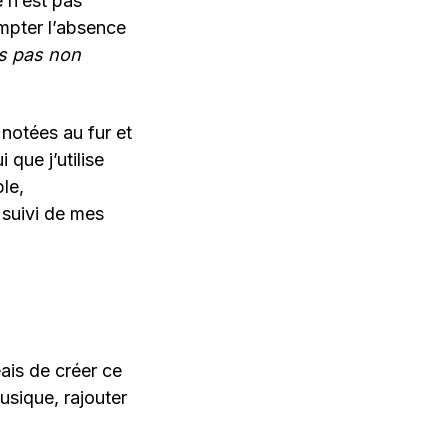
 n’est pas
mpter l’absence
es pas non
notées au fur et
que j’utilise
le,
 suivi de mes
eais de créer ce
usique, rajouter