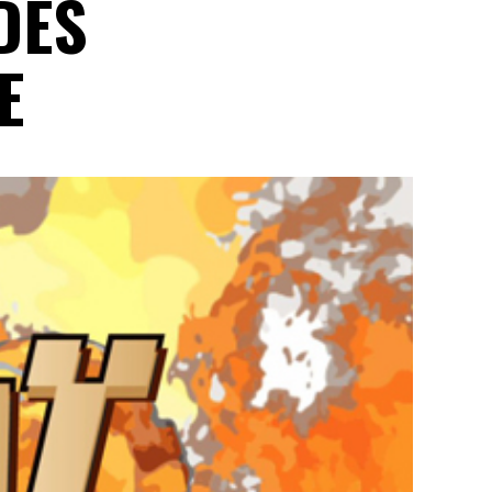
DES
E