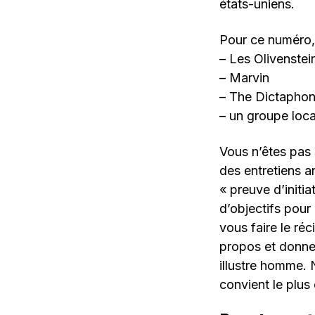
états-uniens.
Pour ce numéro, l
– Les Olivenstei
– Marvin
– The Dictapho
– un groupe loca
Vous n’êtes pas 
des entretiens a
« preuve d’initi
d’objectifs pour
vous faire le ré
propos et donner
illustre homme. N
convient le plus