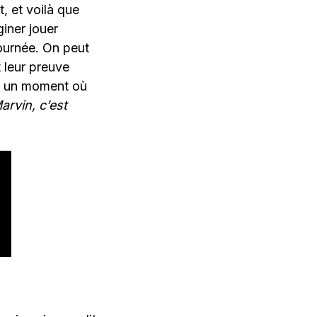
, et voilà que
giner jouer
tournée. On peut
t leur preuve
ien un moment où
arvin, c’est