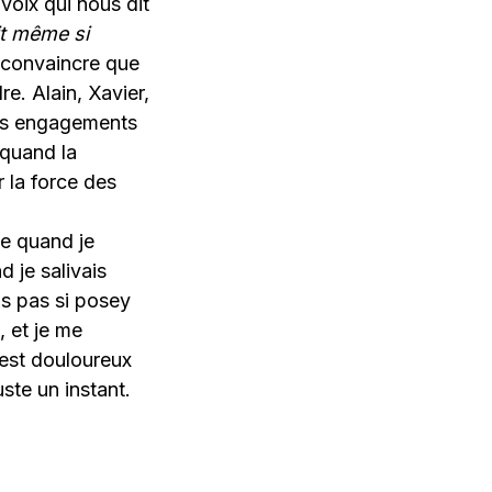
 voix qui nous dit
it même si
lu convaincre que
re. Alain, Xavier,
eurs engagements
 quand la
r la force des
te quand je
d je salivais
is pas si posey
 et je me
est douloureux
uste un instant.