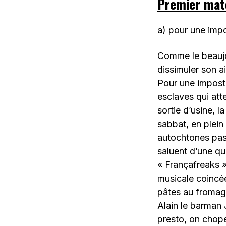
Premier mat
a) pour une imp
Comme le beaujol
dissimuler son a
Pour une impost
esclaves qui at
sortie d’usine, 
sabbat, en plein
autochtones pas
saluent d’une que
« Françafreaks »
musicale coincée
pâtes au fromag
Alain le barman 
presto, on chope