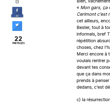
Bien, vachement b
«
Mon gars, ça n
Cerlmont c’est m
22
cet ailleurs, enc
Bester, tout à t
informels, bref
22
répétition absurd
PARTAGES
choses, chez l’h
Merci encore à to
voulais rentrer p
devant tes conse
que ça dans mon
prends à penser
dedans, c’est dél
c) la résurrectio