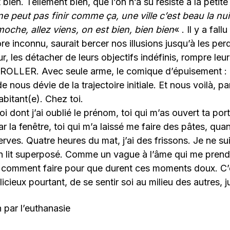
ien. Tellement bien, que l’on n’a su résisté à la petite
e peut pas finir comme ça, une ville c’est beau la nu
oche, allez viens, on est bien, bien bien
« . Il y a fal
ore inconnu, saurait bercer nos illusions jusqu’à les perd
our, les détacher de leurs objectifs indéfinis, rompre l
 TROLLER. Avec seule arme, le comique d’épuisement :
e nous dévie de la trajectoire initiale. Et nous voilà, pa
abitant(e). Chez toi.
i dont j’ai oublié le prénom, toi qui m’as ouvert ta por
ar la fenêtre, toi qui m’a laissé me faire des pâtes, quan
rves. Quatre heures du mat, j’ai des frissons. Je ne su
 lit superposé. Comme un vague à l’âme qui me prend,
 comment faire pour que durent ces moments doux. C’
icieux pourtant, de se sentir soi au milieu des autres, j
n par l’euthanasie