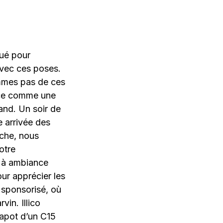
qué pour
 avec ces poses.
mmes pas de ces
nce comme une
rand. Un soir de
e arrivée des
nche, nous
otre
k à ambiance
ur apprécier les
 sponsorisé, où
in. Illico
capot d’un C15