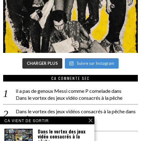
CHARGER PLUS
Suivre sur Instagram
CA COMMENTE SEC
il a pas de genoux Messi comme P comelade
dans
Dans le vortex des jeux vidéo consacrés à la pêche
Dans le vortex des jeux vidéos consacrés à la pêche
dans
PACÔME THIELLEMENT
CA VIENT DE SORTIR
La séance d’Hip Gnose
Dans le vortex des jeux
vidéo consacrés à la
La Patrie
dans