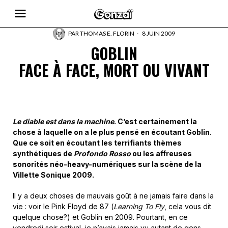
PAR
THOMAS E. FLORIN
8 JUIN 2009
GOBLIN
FACE À FACE, MORT OU VIVANT
Le diable est dans la machine
. C’est certainement la
chose à laquelle on a le plus pensé en écoutant Goblin.
Que ce soit en écoutant les terrifiants thèmes
synthétiques de
Profondo Rosso
ou les affreuses
sonorités néo-heavy-numériques sur la scène de la
Villette Sonique 2009.
Il y a deux choses de mauvais goût à ne jamais faire dans la
vie : voir le Pink Floyd de 87 (
Learning To Fly
, cela vous dit
quelque chose?) et Goblin en 2009. Pourtant, en ce
vendredi soir estival, je n’avais jamais vu autant de gens