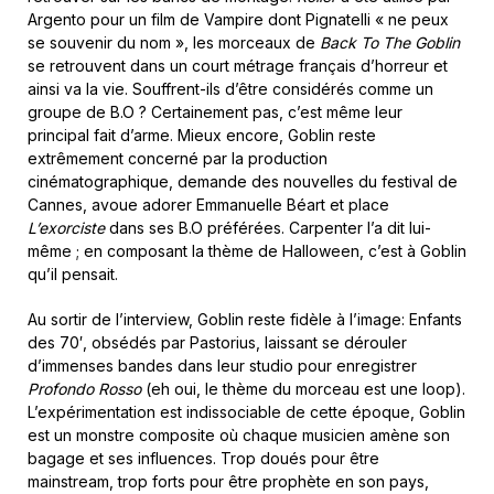
Argento pour un film de Vampire dont Pignatelli « ne peux
se souvenir du nom », les morceaux de
Back To The Goblin
se retrouvent dans un court métrage français d’horreur et
ainsi va la vie. Souffrent-ils d’être considérés comme un
groupe de B.O ? Certainement pas, c’est même leur
principal fait d’arme. Mieux encore, Goblin reste
extrêmement concerné par la production
cinématographique, demande des nouvelles du festival de
Cannes, avoue adorer Emmanuelle Béart et place
L’exorciste
dans ses B.O préférées. Carpenter l’a dit lui-
même ; en composant la thème de Halloween, c’est à Goblin
qu’il pensait.
Au sortir de l’interview, Goblin reste fidèle à l’image: Enfants
des 70′, obsédés par Pastorius, laissant se dérouler
d’immenses bandes dans leur studio pour enregistrer
Profondo Rosso
(eh oui, le thème du morceau est une loop).
L’expérimentation est indissociable de cette époque, Goblin
est un monstre composite où chaque musicien amène son
bagage et ses influences. Trop doués pour être
mainstream, trop forts pour être prophète en son pays,