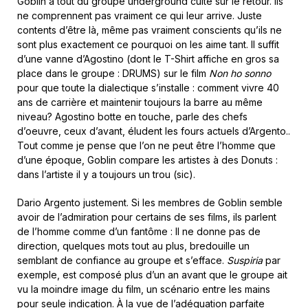
Goblin a tout du groupe underground culte sur le retour. Ils
ne comprennent pas vraiment ce qui leur arrive. Juste
contents d’être là, même pas vraiment conscients qu’ils ne
sont plus exactement ce pourquoi on les aime tant. Il suffit
d’une vanne d’Agostino (dont le T-Shirt affiche en gros sa
place dans le groupe : DRUMS) sur le film
Non ho sonno
pour que toute la dialectique s’installe : comment vivre 40
ans de carrière et maintenir toujours la barre au même
niveau? Agostino botte en touche, parle des chefs
d’oeuvre, ceux d’avant, éludent les fours actuels d’Argento..
Tout comme je pense que l’on ne peut être l’homme que
d’une époque, Goblin compare les artistes à des Donuts :
dans l’artiste il y a toujours un trou (sic).
Dario Argento justement. Si les membres de Goblin semble
avoir de l’admiration pour certains de ses films, ils parlent
de l’homme comme d’un fantôme : Il ne donne pas de
direction, quelques mots tout au plus, bredouille un
semblant de confiance au groupe et s’efface.
Suspiria
par
exemple, est composé plus d’un an avant que le groupe ait
vu la moindre image du film, un scénario entre les mains
pour seule indication. À la vue de l’adéquation parfaite