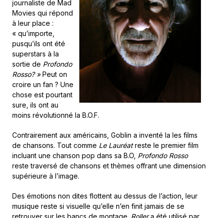
journaliste de Mad
Movies qui répond
à leur place :
« qu’importe,
pusqu’ils ont été
superstars à la
sortie de
Profondo
Rosso? »
Peut on
croire un fan ? Une
chose est pourtant
sure, ils ont au
moins révolutionné la B.O.F.
Contrairement aux américains, Goblin a inventé la les films
de chansons. Tout comme
Le Lauréat
reste le premier film
incluant une chanson pop dans sa B.O,
Profondo Rosso
reste traversé de chansons et thèmes offrant une dimension
supérieure à l’image
.
Des émotions non dites flottent au dessus de l’action, leur
musique reste si visuelle qu’elle n’en finit jamais de se
retrouver sur les bancs de montage.
Roller
a été utilisé par