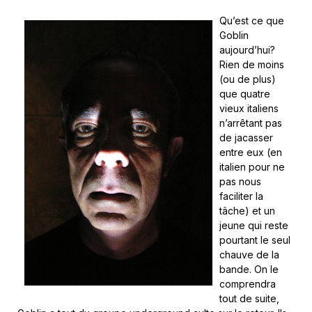
Qu’est ce que
Goblin
aujourd’hui?
Rien de moins
(ou de plus)
que quatre
vieux italiens
n’arrêtant pas
de jacasser
entre eux (en
italien pour ne
pas nous
faciliter la
tâche) et un
jeune qui reste
pourtant le seul
chauve de la
bande. On le
comprendra
tout de suite,