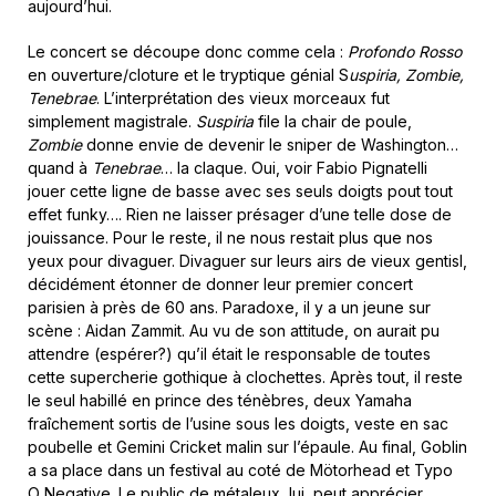
aujourd’hui.
Le concert se découpe donc comme cela :
Profondo Rosso
en ouverture/cloture et le tryptique génial S
uspiria, Zombie,
Tenebrae
. L’interprétation des vieux morceaux fut
simplement magistrale.
Suspiria
file la chair de poule,
Zombie
donne envie de devenir le sniper de Washington…
quand à
Tenebrae
… la claque. Oui, voir Fabio Pignatelli
jouer cette ligne de basse avec ses seuls doigts pout tout
effet funky…. Rien ne laisser présager d’une telle dose de
jouissance. Pour le reste, il ne nous restait plus que nos
yeux pour divaguer. Divaguer sur leurs airs de vieux gentisl,
décidément étonner de donner leur premier concert
parisien à près de 60 ans. Paradoxe, il y a un jeune sur
scène : Aidan Zammit. Au vu de son attitude, on aurait pu
attendre (espérer?) qu’il était le responsable de toutes
cette supercherie gothique à clochettes. Après tout, il reste
le seul habillé en prince des ténèbres, deux Yamaha
fraîchement sortis de l’usine sous les doigts, veste en sac
poubelle et Gemini Cricket malin sur l’épaule. Au final, Goblin
a sa place dans un festival au coté de Mötorhead et Typo
O Negative. Le public de métaleux, lui, peut apprécier