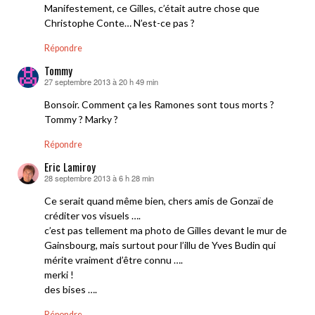
Manifestement, ce Gilles, c’était autre chose que
Christophe Conte… N’est-ce pas ?
Répondre
Tommy
27 septembre 2013 à 20 h 49 min
dit :
Bonsoir. Comment ça les Ramones sont tous morts ?
Tommy ? Marky ?
Répondre
Eric Lamiroy
28 septembre 2013 à 6 h 28 min
dit :
Ce serait quand même bien, chers amis de Gonzaï de
créditer vos visuels ….
c’est pas tellement ma photo de Gilles devant le mur de
Gainsbourg, mais surtout pour l’illu de Yves Budin qui
mérite vraiment d’être connu ….
merki !
des bises ….
Répondre