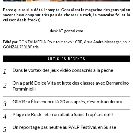
Parce que seul le détail compte, Gonzaï est le magazine des gens qui en
savent beaucoup sur très peu de choses (le rock, la mauvaise foi et la
cuisson des biftecks).
desk AT gonzai.com
Edité par GONZAÏ MEDIA. Pour tout envoi : CBE, 6 rue André Messager, pour
GONZAÏ, 75018 Paris
ARTICLES RÉCENTS
Dans le vortex des jeux vidéo consacrés à la pêche
On a parlé Dolce Vita et lutte des classes avec Bernardino
Femminielli
Gilb’R : « Être encore là 30 ans après, c’est miraculeux »
Plage de Rock : et si on allait à Saint Trop’ cet été ?
Un reportage pas neutre au PALP Festival, en Suisse