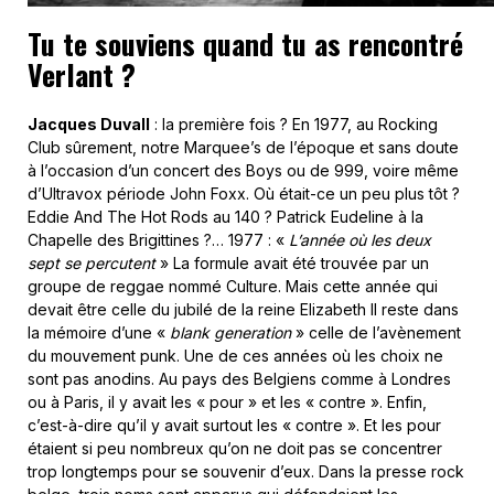
Tu te souviens quand tu as rencontré
Verlant ?
Jacques Duvall
: la première fois ? En 1977, au Rocking
Club sûrement, notre Marquee’s de l’époque et sans doute
à l’occasion d’un concert des Boys ou de 999, voire même
d’Ultravox période John Foxx. Où était-ce un peu plus tôt ?
Eddie And The Hot Rods au 140 ? Patrick Eudeline à la
Chapelle des Brigittines ?… 1977 : «
L’année où les deux
sept se percutent
» La formule avait été trouvée par un
groupe de reggae nommé Culture. Mais cette année qui
devait être celle du jubilé de la reine Elizabeth II reste dans
la mémoire d’une «
blank generation
» celle de l’avènement
du mouvement punk. Une de ces années où les choix ne
sont pas anodins. Au pays des Belgiens comme à Londres
ou à Paris, il y avait les « pour » et les « contre ». Enfin,
c’est-à-dire qu’il y avait surtout les « contre ». Et les pour
étaient si peu nombreux qu’on ne doit pas se concentrer
trop longtemps pour se souvenir d’eux. Dans la presse rock