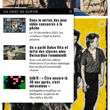
CA VIENT DE SORTIR
Dans le vortex des jeux
vidéo consacrés à la
pêche
Le 19 décembre 2025, les
créateurs Zeph & Ramo
jetaient
On a parlé Dolce Vita et
lutte des classes avec
Bernardino Femminielli
Avec son dernier album
Mémoires d’un Auto-Sabotage,
Bernardino Femminielli
chante
Gilb’R : « Être encore là
30 ans après, c’est
miraculeux »
Infatigable travailleur en
dilettante, le patron de
Versatile a décidé