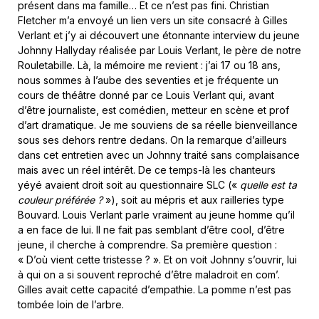
présent dans ma famille… Et ce n’est pas fini. Christian
Fletcher m’a envoyé un lien vers un site consacré à Gilles
Verlant et j’y ai découvert une étonnante interview du jeune
Johnny Hallyday réalisée par Louis Verlant, le père de notre
Rouletabille. Là, la mémoire me revient : j’ai 17 ou 18 ans,
nous sommes à l’aube des seventies et je fréquente un
cours de théâtre donné par ce Louis Verlant qui, avant
d’être journaliste, est comédien, metteur en scène et prof
d’art dramatique. Je me souviens de sa réelle bienveillance
sous ses dehors rentre dedans. On la remarque d’ailleurs
dans cet entretien avec un Johnny traité sans complaisance
mais avec un réel intérêt. De ce temps-là les chanteurs
yéyé avaient droit soit au questionnaire SLC («
quelle est ta
couleur préférée ?
»), soit au mépris et aux railleries type
Bouvard. Louis Verlant parle vraiment au jeune homme qu’il
a en face de lui. Il ne fait pas semblant d’être cool, d’être
jeune, il cherche à comprendre. Sa première question :
« D’où vient cette tristesse ? ». Et on voit Johnny s’ouvrir, lui
à qui on a si souvent reproché d’être maladroit en com’.
Gilles avait cette capacité d’empathie. La pomme n’est pas
tombée loin de l’arbre.