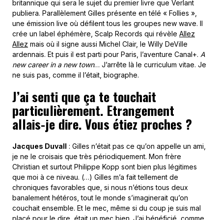
britannique qui sera le sujet du premier livre que Verlant
publiera. Parallèlement Gilles présente en télé « Follies »,
une émission live où défilent tous les groupes new wave. Il
crée un label éphémère, Scalp Records qui révèle
Allez
Allez
mais où il signe aussi Michel Clair, le Willy DeVille
ardennais. Et puis il est parti pour Paris, l’aventure Canal+.
A
new career in a new town
… J’arrête là le curriculum vitae. Je
ne suis pas, comme il l’était, biographe.
J’ai senti que ça te touchait
particulièrement. Etrangement
allais-je dire. Vous étiez proches ?
Jacques Duvall
: Gilles n’était pas ce qu’on appelle un ami,
je ne le croisais que très périodiquement. Mon frère
Christian et surtout Philippe Kopp sont bien plus légitimes
que moi à ce niveau. (…) Gilles m’a fait tellement de
chroniques favorables que, si nous n’étions tous deux
banalement hétéros, tout le monde s’imaginerait qu’on
couchait ensemble. Et le mec, même si du coup je suis mal
placé pour le dire, était un mec bien. J’ai bénéficié, comme