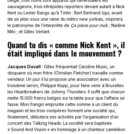
belge, trois noms sont apparus qui défendaient les
sauvageons, trois intrépides reporters devant autant à Nick
Kent ou Lester Bangs qu’à Tintin : Bert Bertrand (qui, avant
de se jeter sous une rame du métro new yorkais, inspirera
le patronyme de l’interprète de
Ça plane pour moi
) ; Nadine
Milo ; et Gilles Verlant.
Quand tu dis « comme Nick Kent », il
était impliqué dans le mouvement ?
Jacques Duvall
: Gilles fréquentait Caroline Music, un
disquaire où mon frère (Christian Fletcher) travaille comme
vendeur. Un jour il lui propose une association avec un
troisième larron, Philippe Kopp, pour faire venir à Bruxelles
les Heartbreakers de Johnny Thunders. Il suffit que chacun
mette 15.000 francs belges sur la table pour que l’affaire se
fasse. Mon frangin emprunte cette somme à un client du
magasin et les trois compères forment une société qui,
finalement, débutera ses activités par l’organisation d’un
concert des Talking Heads. La société sera baptisée
« Sound And Vision » en hommage à un chanteur caméléon