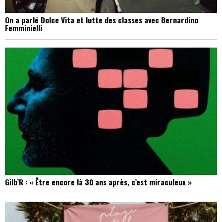
On a parlé Dolce Vita et lutte des classes avec Bernardino
Femminielli
Gilb’R : « Être encore là 30 ans après, c’est miraculeux »