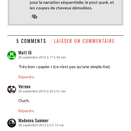
pour la narration séquentielle, le post-punk, et
les coupes de cheveux démodées.
5 COMMENTS
LAISSER UN COMMENTAIRE
Matt Oï
25 septembre 2013 à 17 h 54 min
dit :
Très bon « papier » (ce n’est pas qu’une simple itw).
Répondre
Vernon
25 septembre 2013 à 23 h 01 min
dit :
Ouch.
Répondre
Madonna Summer
26 septembre 2013 à 0 h 13 min
dit :